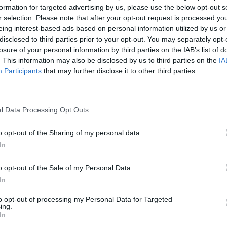
irti valstybės advokatą.
formation for targeted advertising by us, please use the below opt-out s
Nuf
r selection. Please note that after your opt-out request is processed y
Vak
eing interest-based ads based on personal information utilized by us or
as
Teismas
Knyga
Studijos
disclosed to third parties prior to your opt-out. You may separately opt-
losure of your personal information by third parties on the IAB’s list of
. This information may also be disclosed by us to third parties on the
IA
Participants
that may further disclose it to other third parties.
Visi įrašai
l Data Processing Opt Outs
3:38
00:00:37
kalbos
Prancūzijoje sustabdytas gaisro plitimas:
o opt-out of the Sharing of my personal data.
ose
dėl karščių pavojus dar neišnyko
In
Žinios
|
Pasaulis
o opt-out of the Sale of my Personal Data.
In
2:24
00:01:00
Ispanija mėnesiui įvedė sienų kontrolę iš
Italijos: baiminamasi naujos migrantų
to opt-out of processing my Personal Data for Targeted
ing.
bangos
In