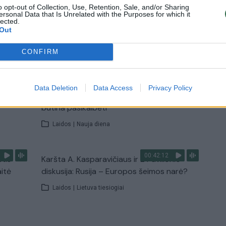
Žinios
|
Pasaulis
o opt-out of Collection, Use, Retention, Sale, and/or Sharing
ersonal Data that Is Unrelated with the Purposes for which it
lected.
Out
TV
Visi įrašai
CONFIRM
00:15:25
ų
Ruošiantis naujiems mokslo metams –
Data Deletion
Data Access
Privacy Policy
ažnai
vaikų teisių tarnybos primena: štai apie ką
būtina pasikalbėti
Laidos
|
Nauja diena
00:42:12
stis
Karšta A. Kasparavičiaus ir Ž Pavilionio
aitė
diskusija: Rusija – Europos šeimos narė?
Laidos
|
Lietuva tiesiogiai