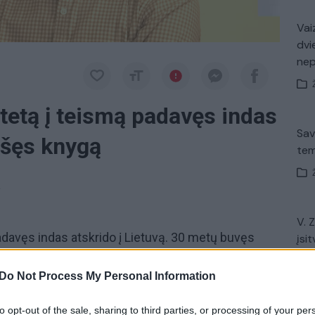
Vaiz
dvi
ne
tetą į teismą padavęs indas
Sav
rašęs knygą
tem
a
V. 
adavęs indas atskrido į Lietuvą. 30 metų buvęs
įsit
net
kokybiškomis studijomis, esą dėstytojai nemoka
 pinigus už studijas. Tai pirma tokia precedento
Do Not Process My Personal Information
isme tvirtino, apie blogą Klaipėdos universitetą
to opt-out of the sale, sharing to third parties, or processing of your per