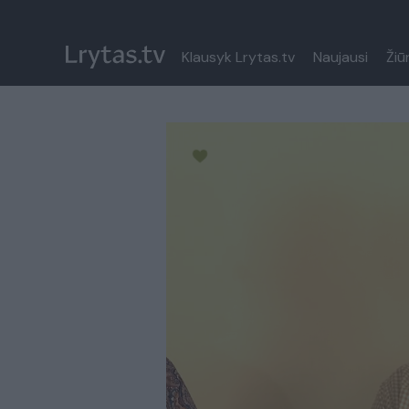
Klausyk Lrytas.tv
Naujausi
Žiū
Paremkite Ukrainą