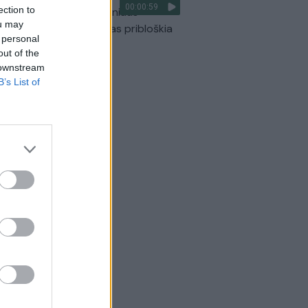
00:00:59
ection to
ilmavo, kaip patvino Vilniaus
ou may
arinis aplinkkelis: vaizdas pribloškia
 personal
Žinios
|
Lietuvos diena
out of the
 downstream
B’s List of