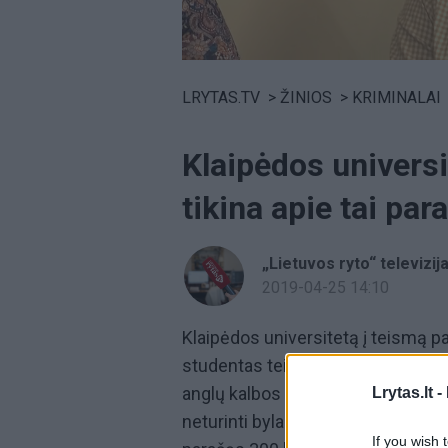
Volume
0%
LRYTAS.TV
>
ŽINIOS
>
KRIMINALAI
Klaipėdos universi
tikina apie tai pa
„Lietuvos ryto“ televizij
2019-04-25 14:10
Klaipėdos universitetą į teismą p
studentas teismui skundžiasi ne
anglų kalbos ir reikalauja grąžinti
Lrytas.lt -
neturinti byla. Buvęs studentas te
If you wish 