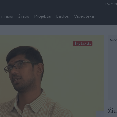
1°C, Viln
rimiausi
Žinios
Projektai
Laidos
Videoteka
Žiū