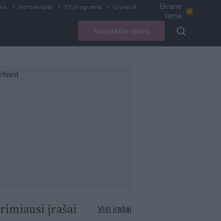
Ekrano
ius
Horoskopai
TV programa
Lrytas.lt
tema
Atsiųskite video
rimiausi įrašai
Visi įrašai