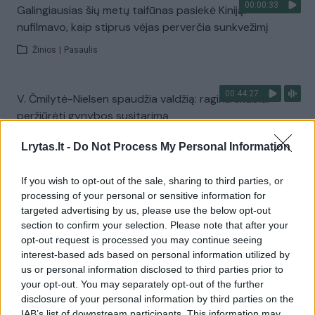
00:00:33
Galingiausias šių metų taifūnas pasiekė Kiniją:
nufilmavo, kaip stiprus vėjas perverčia sunkvežimį
Žinios
|
Pasaulis
00:44:27
V. Čmilytė-Nielsen spaudžia valdžią: ragina skubiai
peržiūrėti gynybos susitarimą
Laidos
|
ELTA savaitė
Lrytas.lt -
Do Not Process My Personal Information
If you wish to opt-out of the sale, sharing to third parties, or
Visi įrašai
processing of your personal or sensitive information for
targeted advertising by us, please use the below opt-out
section to confirm your selection. Please note that after your
opt-out request is processed you may continue seeing
Žiūrimiausi įrašai
interest-based ads based on personal information utilized by
us or personal information disclosed to third parties prior to
your opt-out. You may separately opt-out of the further
00:00:30
disclosure of your personal information by third parties on the
Vaizdai iš tragiškos avarijos Vilniaus r.: dviejų moterų ir
IAB’s list of downstream participants. This information may