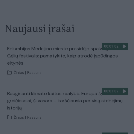
Naujausi įrašai
00:01:02
Kolumbijos Medeljino mieste prasidėjo spalvingasis
Gėlių festivalis: pamatykite, kaip atrodė įspūdingos
eitynės
Žinios
|
Pasaulis
00:01:09
Bauginanti klimato kaitos realybė: Europa šyla
greičiausiai, ši vasara – karščiausia per visą stebėjimų
istoriją
Žinios
|
Pasaulis