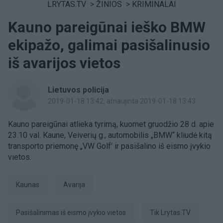
LRYTAS.TV
>
ŽINIOS
>
KRIMINALAI
Kauno pareigūnai ieško BMW
ekipažo, galimai pasišalinusio
iš avarijos vietos
Lietuvos policija
2019-01-18 13:42
, atnaujinta 2019-01-18 13:43
Kauno pareigūnai atlieka tyrimą, kuomet gruodžio 28 d. apie
23.10 val. Kaune, Veiverių g., automobilis „BMW“ kliudė kitą
transporto priemonę „VW Golf’ ir pasišalino iš eismo įvykio
vietos.
Kaunas
avarija
pasišalinimas iš eismo įvykio vietos
tik Lrytas.TV