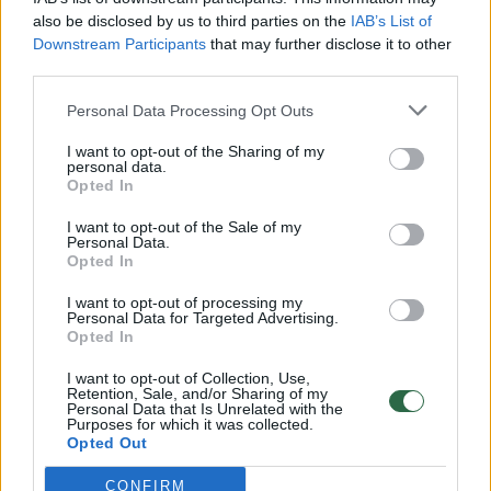
vaiko gyvybių išgelbėti nepavyko
also be disclosed by us to third parties on the
IAB’s List of
Downstream Participants
Žinios
|
Lietuvos diena
that may further disclose it to other
third parties.
Personal Data Processing Opt Outs
00:00:57
Savaitės vidurys nusimato karštas: temperatūra kils iki
32 laipsnių šilumos
I want to opt-out of the Sharing of my
personal data.
Žinios
|
Orai
Opted In
I want to opt-out of the Sale of my
Personal Data.
00:15:54
V. Zalužno pasisakymą laiko bandymu įsitvirtinti
Opted In
Ukrainos politikoje: jis yra neteisus
I want to opt-out of processing my
Personal Data for Targeted Advertising.
Laidos
|
Nauja diena
Opted In
I want to opt-out of Collection, Use,
00:00:57
Sinoptikai atsakė, kokiais orais užbaigsime darbo
Retention, Sale, and/or Sharing of my
Personal Data that Is Unrelated with the
savaitę: karščiai atsitrauks
Purposes for which it was collected.
Opted Out
Žinios
|
Orai
CONFIRM