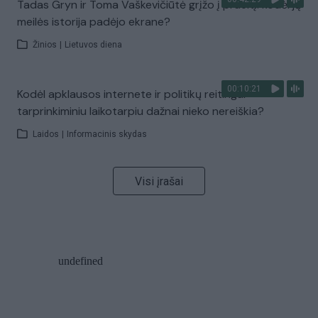
Tadas Gryn ir Toma Vaškevičiūtė grįžo į praeitį: kodėl jų
meilės istorija padėjo ekrane?
Žinios
|
Lietuvos diena
00:10:21
Kodėl apklausos internete ir politikų reitingai
tarprinkiminiu laikotarpiu dažnai nieko nereiškia?
Laidos
|
Informacinis skydas
Visi įrašai