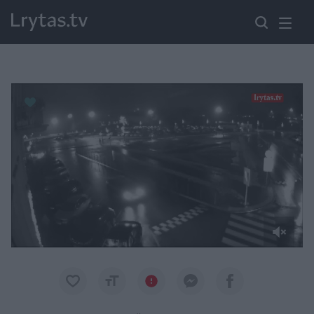
Paremkite Ukrainą