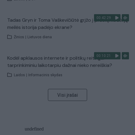
00:42:29
Tadas Gryn ir Toma Vaškevičiūtė grįžo į praeitį: kodėl jų
meilės istorija padėjo ekrane?
Žinios
|
Lietuvos diena
00:10:21
Kodėl apklausos internete ir politikų reitingai
tarprinkiminiu laikotarpiu dažnai nieko nereiškia?
Laidos
|
Informacinis skydas
Visi įrašai