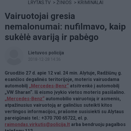
LRYTAS.TV
>
ŽINIOS
>
KRIMINALAI
Vairuotojai gresia
nemalonumai: nufilmavo, kaip
sukėlė avariją ir pabėgo
Lietuvos policija
2018-12-28 14:36
Gruodžio 27 d. apie 12 val. 24 min. Alytuje, Radžiūnų g.
esančios degalinės teritorijoje, moteris vairuodama
automobilį
„Mercedes-Benz“
atsitrenkė į automobilį
„VW Sharan“. Iš eismo įvykio vietos moteris pasišalino.
„Mercedes-Benz“
automobilio vairuotoją ir asmenis,
atpažinusius vairuotoją ar galinčius suteikti kitos
vertingos informacijos, prašome susisiekti su Alytaus
pareigūnais tel.: +370 700 65722, el. p.
raimondas.virkutis@policija.lt
arba bendruoju pagalbos
telefonu 112.