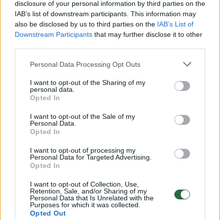
disclosure of your personal information by third parties on the
IAB’s list of downstream participants. This information may
00:00:30
Vaizdai iš tragiškos avarijos Vilniaus r.: dviejų moterų ir
also be disclosed by us to third parties on the
IAB’s List of
vaiko gyvybių išgelbėti nepavyko
Downstream Participants
that may further disclose it to other
third parties.
Žinios
|
Lietuvos diena
Personal Data Processing Opt Outs
00:00:57
Savaitės vidurys nusimato karštas: temperatūra kils iki
I want to opt-out of the Sharing of my
personal data.
32 laipsnių šilumos
Opted In
Žinios
|
Orai
I want to opt-out of the Sale of my
Personal Data.
Opted In
00:15:54
V. Zalužno pasisakymą laiko bandymu įsitvirtinti
I want to opt-out of processing my
Ukrainos politikoje: jis yra neteisus
Personal Data for Targeted Advertising.
Opted In
Laidos
|
Nauja diena
I want to opt-out of Collection, Use,
Retention, Sale, and/or Sharing of my
Personal Data that Is Unrelated with the
00:00:57
Purposes for which it was collected.
Sinoptikai atsakė, kokiais orais užbaigsime darbo
Opted Out
savaitę: karščiai atsitrauks