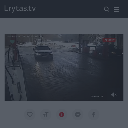
Paremkite Ukrainą