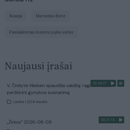
avarija
Mercedes-Benz
pasišalinimas iš eismo įvykio vietos
Naujausi įrašai
00:44:27
V. Čmilytė-Nielsen spaudžia valdžią: ragina skubiai
peržiūrėti gynybos susitarimą
Laidos
|
ELTA savaitė
00:21:16
„Žinios“ 2026-08-09