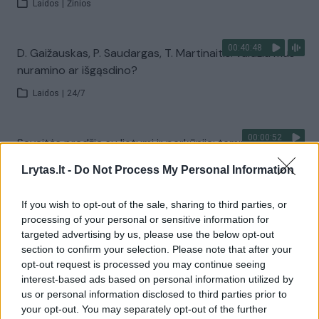
Laidos
|
Žinios
00:40:48
D. Gaižauskas, P. Saudargas, T. Martinaitis: valdžia mus
nuramino ar išgąsdino?
Laidos
|
24/7
00:00:52
Savaitės pradžia su lietumi ir perkūnija: temperatūra
dar sieks 30 laipsnių
Lrytas.lt -
Do Not Process My Personal Information
Žinios
|
Orai
If you wish to opt-out of the sale, sharing to third parties, or
processing of your personal or sensitive information for
Visi įrašai
targeted advertising by us, please use the below opt-out
section to confirm your selection. Please note that after your
opt-out request is processed you may continue seeing
interest-based ads based on personal information utilized by
Žiūrimiausi įrašai
us or personal information disclosed to third parties prior to
your opt-out. You may separately opt-out of the further