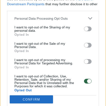
Downstream Participants
that may further disclose it to other
third parties.
00:00:30
Vaizdai iš tragiškos avarijos Vilniaus r.: dviejų moterų ir
Personal Data Processing Opt Outs
vaiko gyvybių išgelbėti nepavyko
I want to opt-out of the Sharing of my
Žinios
|
Lietuvos diena
personal data.
Opted In
00:00:59
I want to opt-out of the Sale of my
Nufilmavo, kaip patvino Vilniaus Vakarinis aplinkkelis:
Personal Data.
vaizdas pribloškia
Opted In
Žinios
|
Lietuvos diena
I want to opt-out of processing my
Personal Data for Targeted Advertising.
Opted In
00:02:01
„Pagarba pirmajai premjerei“: pasidalijo jautriais
I want to opt-out of Collection, Use,
prisiminimais apie Kazimierą Prunskienę
Retention, Sale, and/or Sharing of my
Personal Data that Is Unrelated with the
Purposes for which it was collected.
Žinios
|
Lietuvos diena
Opted Out
CONFIRM
Visi įrašai