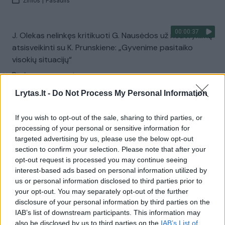
Žinios
|
Pasaulis
00:00:37
J. Olekas nelinkęs kritikuoti G. Nausėdos už neatvykimą
atsisveikinti su K. Prunskiene: „Gyvenime pasitaiko
visokių situacijų“
Žinios
|
Lietuvos diena
Lrytas.lt -
Do Not Process My Personal Information
Visi įrašai
If you wish to opt-out of the sale, sharing to third parties, or
processing of your personal or sensitive information for
targeted advertising by us, please use the below opt-out
section to confirm your selection. Please note that after your
Žiūrimiausi įrašai
opt-out request is processed you may continue seeing
interest-based ads based on personal information utilized by
us or personal information disclosed to third parties prior to
00:00:49
your opt-out. You may separately opt-out of the further
Pateikė daugiau detalių apie iš tėvų paimtus šešis
disclosure of your personal information by third parties on the
vaikus: jiems kilusi grėsmė
IAB’s list of downstream participants. This information may
Žinios
|
Lietuvos diena
also be disclosed by us to third parties on the
IAB’s List of