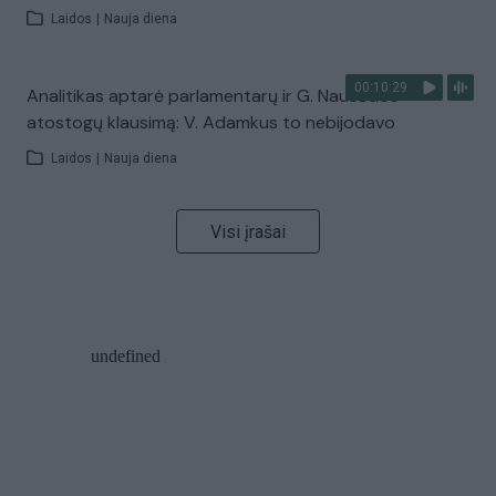
Laidos
|
Nauja diena
00:10:29
Analitikas aptarė parlamentarų ir G. Nausėdos
atostogų klausimą: V. Adamkus to nebijodavo
Laidos
|
Nauja diena
Visi įrašai