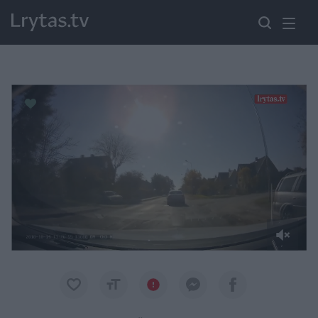
Paremkite Ukrainą