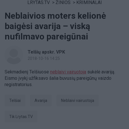
LRYTAS.TV
>
ŽINIOS
>
KRIMINALAI
Neblaivios moters kelionė
baigėsi avarija – viską
nufilmavo pareigūnai
Telšių apskr. VPK
2018-10-16 14:25
Sekmadienį Telšiuose
neblaivi vairuotoja
sukėlė avariją.
Eismo įvykį užfiksavo šalia buvusių pareigūnų vaizdo
registratorius.
Telšiai
avarija
neblaivi vairuotoja
tik Lrytas.TV