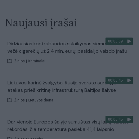
Naujausi įrašai
00:00:59
Didžiausias kontrabandos sulaikymas šiemet – vilkikas
vežė cigarečių už 2,4 mln. eurų: pasidalijo vaizdo įrašu
Žinios
|
Kriminalai
00:00:45
Lietuvos karinė žvalgyba: Rusija svarsto surengti
atakas prieš kritinę infrastruktūrą Baltijos šalyse
Žinios
|
Lietuvos diena
00:00:45
Dar vienoje Europos šalyje sumuštas visų laikų karščio
rekordas: čia temperatūra pasiekė 41,4 laipsnio