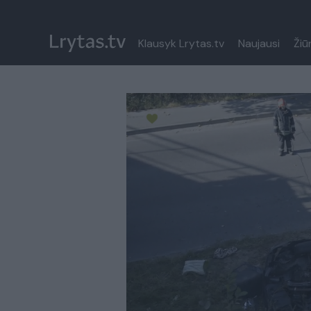
Klausyk Lrytas.tv
Naujausi
Žiū
Paremkite Ukrainą