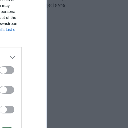
virtinti Ukrainos politikoje: jis yra
ou may
eisus
 personal
out of the
Laidos
|
Nauja diena
 downstream
B’s List of