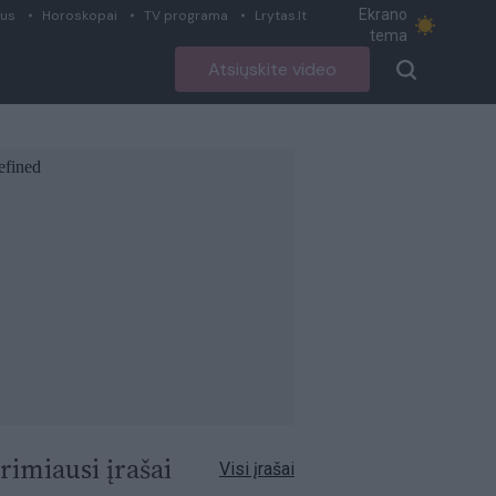
Ekrano
ius
Horoskopai
TV programa
Lrytas.lt
tema
Atsiųskite video
rimiausi įrašai
Visi įrašai