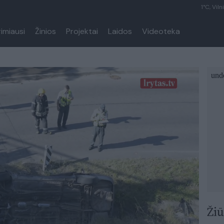
1°C, Viln
rimiausi
Žinios
Projektai
Laidos
Videoteka
Žiū