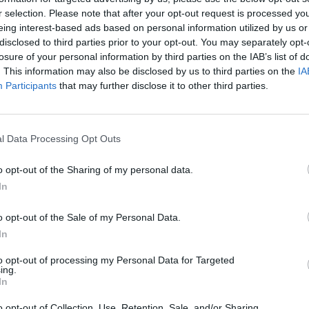
vairuotojas žuvo
įsit
r selection. Please note that after your opt-out request is processed y
net
eing interest-based ads based on personal information utilized by us or
disclosed to third parties prior to your opt-out. You may separately opt-
losure of your personal information by third parties on the IAB’s list of
. This information may also be disclosed by us to third parties on the
IA
Visi įrašai
Participants
that may further disclose it to other third parties.
2:40
00:03:52
mai –
Liūdna vyresnio amžiaus dirbančiųjų
l Data Processing Opt Outs
nenori:
kasdienybė – priekabiavimas, patyčios ir
užgaulūs įvardžiai
o opt-out of the Sharing of my personal data.
Žinios
|
Lietuvos diena
In
o opt-out of the Sale of my Personal Data.
0:29
00:02:08
mas
Aukštaitijos pučiamųjų orkestras
In
3
Nyderlanduose apgynė čempionų vardą
to opt-out of processing my Personal Data for Targeted
ing.
Žinios
|
Lietuvos diena
In
o opt-out of Collection, Use, Retention, Sale, and/or Sharing