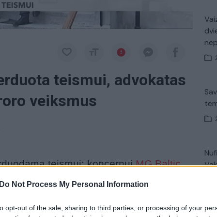
Vaiz
dvi
ne
erduota teismui, advokatas
Sav
uroro veiksmus
tem
a
Nuf
perduodama teismui: koncernui
MG Baltic,
Vak
partijai, taip pat buvusiems jų nariams
Do Not Process My Personal Information
 Juose –
įtarimai
dėl papirkimo, prekybos
eisėto praturtėjimo.
to opt-out of the sale, sharing to third parties, or processing of your per
Avar