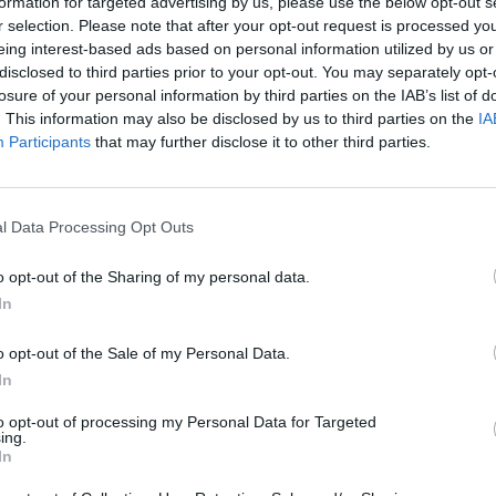
formation for targeted advertising by us, please use the below opt-out s
aut
r selection. Please note that after your opt-out request is processed y
įtarimai
kyšininkavimas
eing interest-based ads based on personal information utilized by us or
disclosed to third parties prior to your opt-out. You may separately opt-
losure of your personal information by third parties on the IAB’s list of
. This information may also be disclosed by us to third parties on the
IA
Participants
that may further disclose it to other third parties.
Visi įrašai
l Data Processing Opt Outs
1:05
00:00:44
Plinta audros vaizdai iš visos Lietuvos:
iai liko
netoli Druskininkų vėjas vertė ištisus
o opt-out of the Sharing of my personal data.
medžius
In
Žinios
|
Orai
o opt-out of the Sale of my Personal Data.
In
0:44
00:00:57
auktas
Sinoptikai atsakė, kokiais orais užbaigsime
to opt-out of processing my Personal Data for Targeted
darbo savaitę: karščiai atsitrauks
ing.
In
Žinios
|
Orai