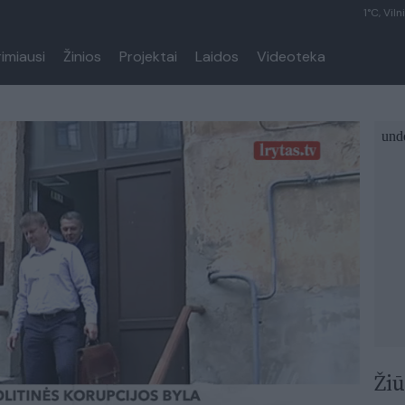
1°C, Viln
rimiausi
Žinios
Projektai
Laidos
Videoteka
Žiū