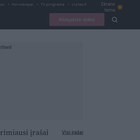
Ekrano
ius
Horoskopai
TV programa
Lrytas.lt
tema
Atsiųskite video
rimiausi įrašai
Visi įrašai