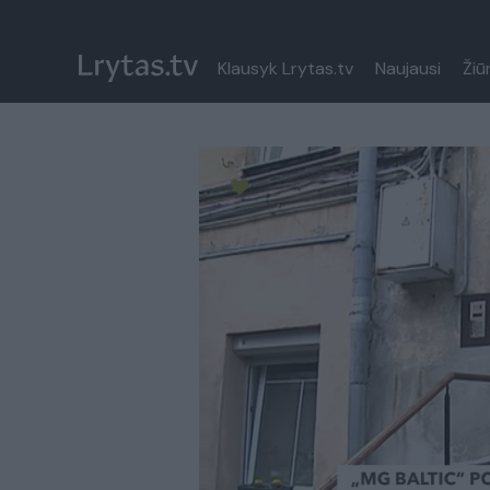
Klausyk Lrytas.tv
Naujausi
Žiū
Paremkite Ukrainą