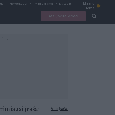
Ekrano
ius
Horoskopai
TV programa
Lrytas.lt
tema
Atsiųskite video
rimiausi įrašai
Visi įrašai