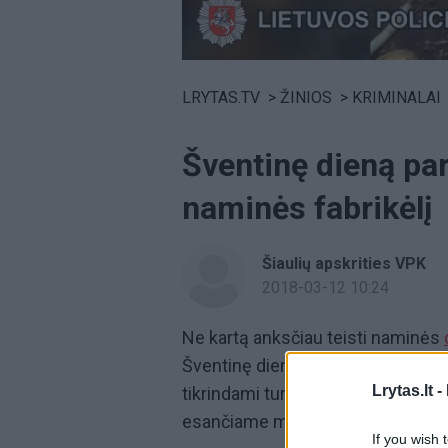
Volume
0%
LRYTAS.TV
>
ŽINIOS
>
KRIMINALAI
Šventinę dieną pa
naminės fabrikėlį
Šiaulių apskrities VPK
2018-03-12 10:24
Ne kartą anksčiau teisti naminės
Šventinę dieną, Raseinių rajono po
Lrytas.lt -
tikrindami turėtą informaciją, ka
esančiame miške verdama nami
If you wish 