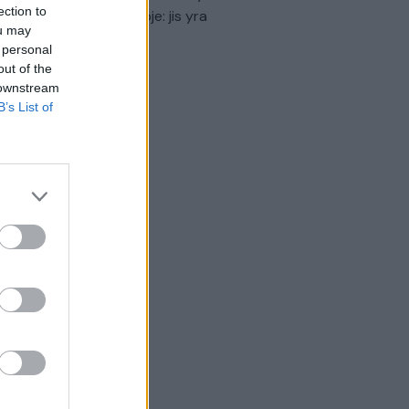
ection to
virtinti Ukrainos politikoje: jis yra
ou may
eisus
 personal
out of the
Laidos
|
Nauja diena
 downstream
B’s List of