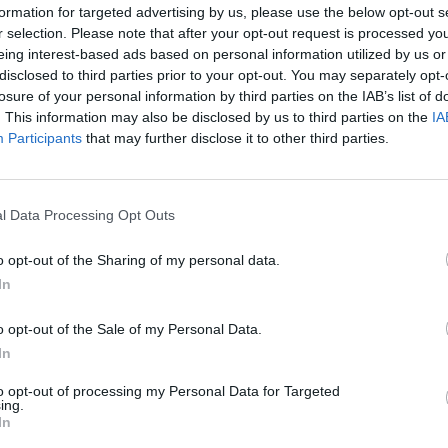
formation for targeted advertising by us, please use the below opt-out s
įsit
tik Lrytas.TV
naminukė
r selection. Please note that after your opt-out request is processed y
net
eing interest-based ads based on personal information utilized by us or
disclosed to third parties prior to your opt-out. You may separately opt-
losure of your personal information by third parties on the IAB’s list of
. This information may also be disclosed by us to third parties on the
IA
Participants
that may further disclose it to other third parties.
Visi įrašai
2:40
00:03:52
mai –
Liūdna vyresnio amžiaus dirbančiųjų
l Data Processing Opt Outs
nenori:
kasdienybė – priekabiavimas, patyčios ir
o opt-out of the Sharing of my personal data.
užgaulūs įvardžiai
In
Žinios
|
Lietuvos diena
o opt-out of the Sale of my Personal Data.
In
0:29
00:02:08
mas
Aukštaitijos pučiamųjų orkestras
3
Nyderlanduose apgynė čempionų vardą
to opt-out of processing my Personal Data for Targeted
ing.
In
Žinios
|
Lietuvos diena