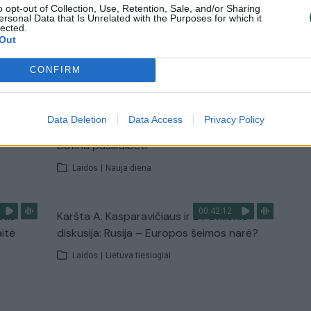
o opt-out of Collection, Use, Retention, Sale, and/or Sharing
ersonal Data that Is Unrelated with the Purposes for which it
lected.
Out
TV
Visi įrašai
CONFIRM
00:15:25
ų
Ruošiantis naujiems mokslo metams –
Data Deletion
Data Access
Privacy Policy
ažnai
vaikų teisių tarnybos primena: štai apie ką
būtina pasikalbėti
Laidos
|
Nauja diena
00:42:12
stis
Karšta A. Kasparavičiaus ir Ž Pavilionio
aitė
diskusija: Rusija – Europos šeimos narė?
Laidos
|
Lietuva tiesiogiai