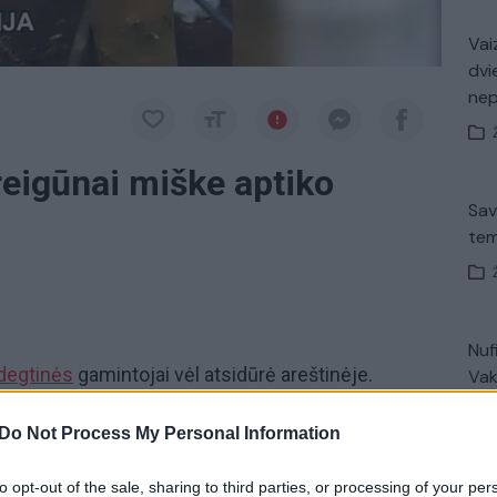
Vaiz
dvi
ne
reigūnai miške aptiko
Sav
tem
Nuf
degtinės
gamintojai vėl atsidūrė areštinėje.
Vak
licijos komisariato Veiklos skyriaus tyrėjai
Do Not Process My Personal Information
d Raseinių rajone, Zborčiznos kaimo ribose
nė
degtinė,
nedelsiant ten apsilankė.
to opt-out of the sale, sharing to third parties, or processing of your per
V. 