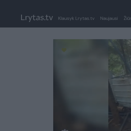
Klausyk Lrytas.tv
Naujausi
Žiū
Paremkite Ukrainą