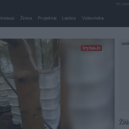
1°C, Viln
rimiausi
Žinios
Projektai
Laidos
Videoteka
Žiū