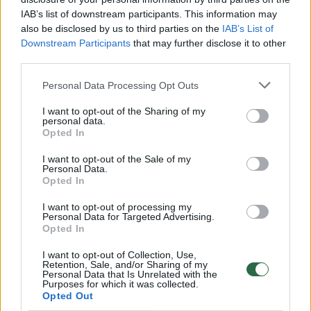
IAB’s list of downstream participants. This information may
00:00:30
Vaizdai iš tragiškos avarijos Vilniaus r.: dviejų moterų ir
also be disclosed by us to third parties on the
IAB’s List of
vaiko gyvybių išgelbėti nepavyko
Downstream Participants
that may further disclose it to other
third parties.
Žinios
|
Lietuvos diena
Personal Data Processing Opt Outs
00:00:57
Savaitės vidurys nusimato karštas: temperatūra kils iki
I want to opt-out of the Sharing of my
32 laipsnių šilumos
personal data.
Opted In
Žinios
|
Orai
I want to opt-out of the Sale of my
Personal Data.
Opted In
00:00:59
Nufilmavo, kaip patvino Vilniaus Vakarinis aplinkkelis:
I want to opt-out of processing my
vaizdas pribloškia
Personal Data for Targeted Advertising.
Opted In
Žinios
|
Lietuvos diena
I want to opt-out of Collection, Use,
Retention, Sale, and/or Sharing of my
Personal Data that Is Unrelated with the
00:15:54
V. Zalužno pasisakymą laiko bandymu įsitvirtinti
Purposes for which it was collected.
Ukrainos politikoje: jis yra neteisus
Opted Out