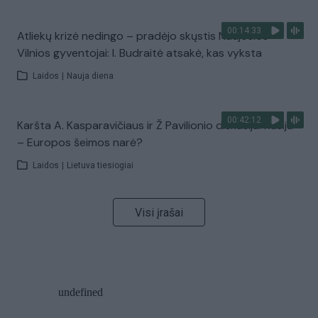
00:14:33
Atliekų krizė nedingo – pradėjo skųstis Naujosios
Vilnios gyventojai: I. Budraitė atsakė, kas vyksta
Laidos
|
Nauja diena
00:42:12
Karšta A. Kasparavičiaus ir Ž Pavilionio diskusija: Rusija
– Europos šeimos narė?
Laidos
|
Lietuva tiesiogiai
Visi įrašai