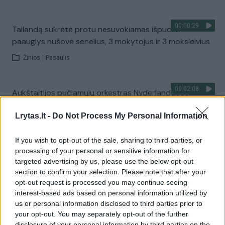
00:00:29
Tailandą sukrėtė protu nesuvokiamas išpuolis:
paauglys nušovė senelius, 3 mokytojus ir 3 moksleivius
Žinios
|
Pasaulis
00:02:08
Aukštaitijos pučiamųjų orkestras Nyderlanduose
apgynė čempionų vardą
Lrytas.lt -
Do Not Process My Personal Information
Žinios
|
Lietuvos diena
If you wish to opt-out of the sale, sharing to third parties, or
processing of your personal or sensitive information for
Visi įrašai
targeted advertising by us, please use the below opt-out
section to confirm your selection. Please note that after your
opt-out request is processed you may continue seeing
interest-based ads based on personal information utilized by
Žiūrimiausi įrašai
us or personal information disclosed to third parties prior to
your opt-out. You may separately opt-out of the further
disclosure of your personal information by third parties on the