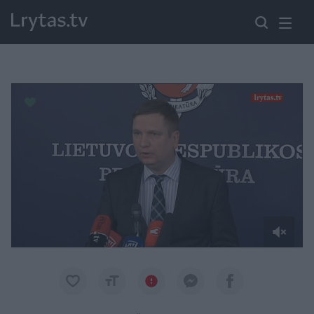
Paremkite Ukrainą