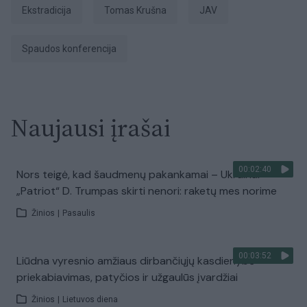
ekstradicija
Tomas Krušna
JAV
spaudos konferencija
Naujausi įrašai
00:02:40
Nors teigė, kad šaudmenų pakankamai – Ukrainai
„Patriot“ D. Trumpas skirti nenori: raketų mes norime
Žinios
|
Pasaulis
00:03:52
Liūdna vyresnio amžiaus dirbančiųjų kasdienybė –
priekabiavimas, patyčios ir užgaulūs įvardžiai
Žinios
|
Lietuvos diena