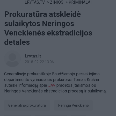
LRYTAS.TV
>
ŽINIOS
>
KRIMINALAI
Prokuratūra atskleidė
sulaikytos Neringos
Venckienės ekstradicijos
detales
Lrytas.lt
2018-02-22 13:06
Generalinėje prokuratūroje Baudžiamojo persekiojimo
departamento vyriausiasis prokuroras Tomas Krušna
suteikė informaciją apie
JAV
pradėtos įtariamosios
Neringos Venckienės ekstradicijos procesą ir sulaikymą.
Generalinė prokuratūra
Neringa Venckienė