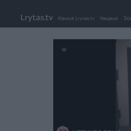
Klausyk Lrytas.tv
Naujausi
Žiū
Paremkite Ukrainą