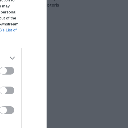
omobilis sužalojo dvi moteris
ou may
 personal
Žinios
|
Lietuvos diena
out of the
 downstream
B’s List of