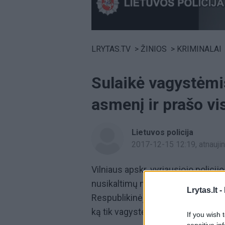
Volume
0%
LRYTAS.TV
>
ŽINIOS
>
KRIMINALAI
Sulaikė vagystėmi
asmenį ir prašo v
Lietuvos policija
2017-12-15 12:19
, atnauj
Vilniaus apskr. vyriausiojo policij
nusikaltimų nuosavybei tyrimo va
Lrytas.lt -
Respublikinėje Vilniaus universitet
ką tik vagystę įvykdžiusį asmenį.
If you wish 
sensitive in