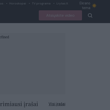
Ekrano
ius
Horoskopai
TV programa
Lrytas.lt
tema
Atsiųskite video
rimiausi įrašai
Visi įrašai