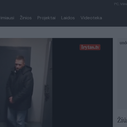
1°C, Viln
rimiausi
Žinios
Projektai
Laidos
Videoteka
Žiū