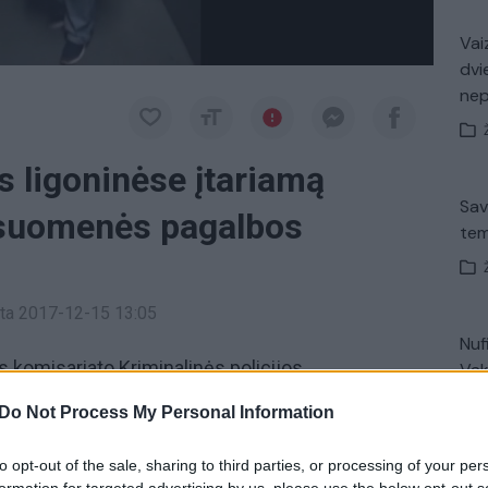
Vaiz
dvi
ne
s ligoninėse įtariamą
Sav
isuomenės pagalbos
tem
inta 2017-12-15 13:05
Nuf
os komisariato Kriminalinės policijos
Vak
ldybos pareigūnai gruodžio 14 d.
Do Not Process My Personal Information
inėje ligoninėje su įkalčiais sulaikė
to opt-out of the sale, sharing to third parties, or processing of your per
Avar
formation for targeted advertising by us, please use the below opt-out s