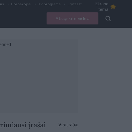
Ekrano
ius
Horoskopai
TV programa
Lrytas.lt
tema
Atsiųskite video
rimiausi įrašai
Visi įrašai