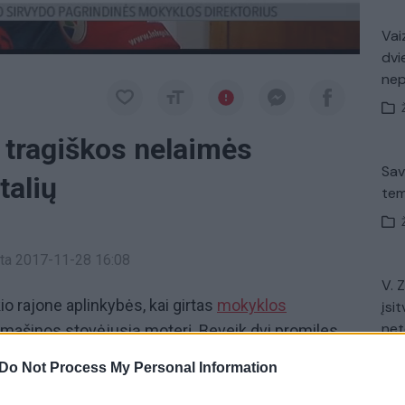
Vaiz
dvi
ne
 tragiškos nelaimės
Sav
talių
tem
inta 2017-11-28 16:08
V. 
o rajone aplinkybės, kai girtas
mokyklos
įsit
net
e mašinos stovėjusią moterį. Beveik dvi promiles
o tragiškos nelaimės nuvažiavo ne vieną dešimtį
Do Not Process My Personal Information
 rado mašinoje.