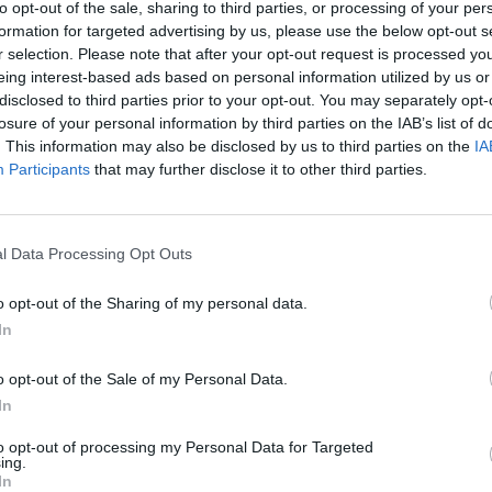
to opt-out of the sale, sharing to third parties, or processing of your per
Nuf
formation for targeted advertising by us, please use the below opt-out s
partrenkė moterį
žuvo
Vak
r selection. Please note that after your opt-out request is processed y
eing interest-based ads based on personal information utilized by us or
disclosed to third parties prior to your opt-out. You may separately opt-
losure of your personal information by third parties on the IAB’s list of
. This information may also be disclosed by us to third parties on the
IA
Participants
that may further disclose it to other third parties.
Visi įrašai
l Data Processing Opt Outs
00:21:19
žo į
„Žinios“ 2026-08-08
o opt-out of the Sharing of my personal data.
jo
In
Laidos
|
Žinios
o opt-out of the Sale of my Personal Data.
In
to opt-out of processing my Personal Data for Targeted
3:57
00:00:40
 ir
Dronai Vokietijoje kelia vis daugiau
ing.
In
klausimų: du pastebėti virš karinės bazės