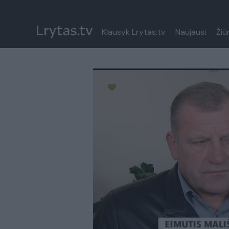
Klausyk Lrytas.tv
Naujausi
Žiū
Paremkite Ukrainą