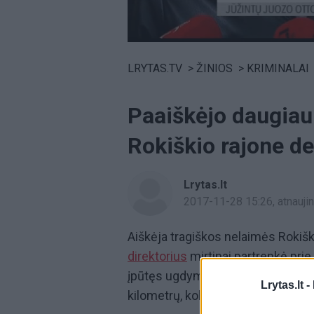
Volume
0%
LRYTAS.TV
>
ŽINIOS
>
KRIMINALAI
Paaiškėjo daugiau
Rokiškio rajone de
Lrytas.lt
2017-11-28 15:26
, atnauj
Aiškėja tragiškos nelaimės Rokiški
direktorius
mirtinai partrenkė pri
įpūtęs ugdymo įstaigos vadovas p
Lrytas.lt -
kilometrų, kol miegantį policija jį