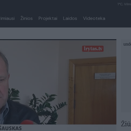
1°C, Viln
rimiausi
Žinios
Projektai
Laidos
Videoteka
Žiū