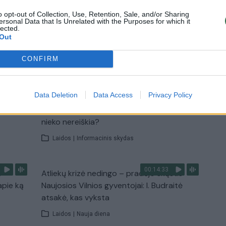
o opt-out of Collection, Use, Retention, Sale, and/or Sharing
u
Žinios
|
Pasaulis
ersonal Data that Is Unrelated with the Purposes for which it
lected.
Out
TV
CONFIRM
Visi įrašai
00:10:21
Data Deletion
Data Access
Privacy Policy
žo į
Kodėl apklausos internete ir politikų
jo
reitingai tarprinkiminiu laikotarpiu dažnai
nieko nereiškia?
Laidos
|
Informacinis skydas
00:14:33
s –
Atliekų krizė nedingo – pradėjo skųstis
apie ką
Naujosios Vilnios gyventojai: I. Budraitė
atsakė, kas vyksta
Laidos
|
Nauja diena