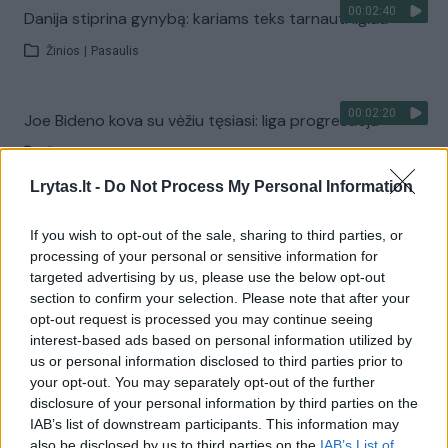
00:02:40
Danija stiprina gynybą: kariams teks tarnauti ilgiau
Žinios
|
Pasaulis
00:02:20
Joe Bideno kova su vėžiu tęsiasi: liga progresuoja
Žinios
|
Pasaulis
Lrytas.lt -
Do Not Process My Personal Information
Visi įrašai
If you wish to opt-out of the sale, sharing to third parties, or
processing of your personal or sensitive information for
targeted advertising by us, please use the below opt-out
section to confirm your selection. Please note that after your
Žiūrimiausi įrašai
opt-out request is processed you may continue seeing
interest-based ads based on personal information utilized by
us or personal information disclosed to third parties prior to
00:00:30
your opt-out. You may separately opt-out of the further
Vaizdai iš tragiškos avarijos Vilniaus r.: dviejų moterų ir
disclosure of your personal information by third parties on the
vaiko gyvybių išgelbėti nepavyko
IAB’s list of downstream participants. This information may
Žinios
|
Lietuvos diena
also be disclosed by us to third parties on the
IAB’s List of