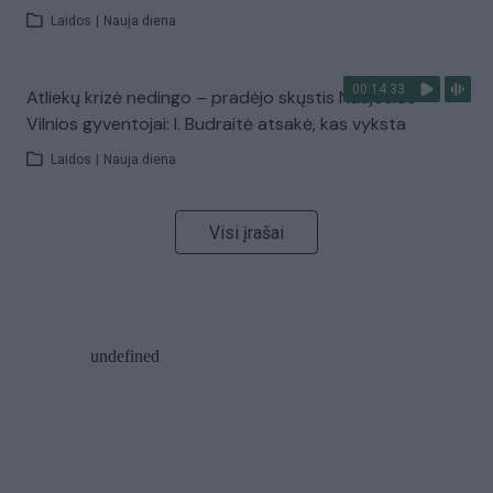
Laidos
|
Nauja diena
00:14:33
Atliekų krizė nedingo – pradėjo skųstis Naujosios
Vilnios gyventojai: I. Budraitė atsakė, kas vyksta
Laidos
|
Nauja diena
Visi įrašai