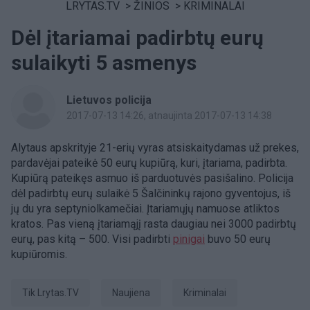
LRYTAS.TV
>
ŽINIOS
>
KRIMINALAI
Dėl įtariamai padirbtų eurų
sulaikyti 5 asmenys
Lietuvos policija
2017-07-13 14:26
, atnaujinta 2017-07-13 14:38
Alytaus apskrityje 21-erių vyras atsiskaitydamas už prekes,
pardavėjai pateikė 50 eurų kupiūrą, kuri, įtariama, padirbta.
Kupiūrą pateikęs asmuo iš parduotuvės pasišalino. Policija
dėl padirbtų eurų sulaikė 5 Šalčininkų rajono gyventojus, iš
jų du yra septyniolkamečiai. Įtariamųjų namuose atliktos
kratos. Pas vieną įtariamąjį rasta daugiau nei 3000 padirbtų
eurų, pas kitą – 500. Visi padirbti
pinigai
buvo 50 eurų
kupiūromis.
tik Lrytas.TV
naujiena
kriminalai