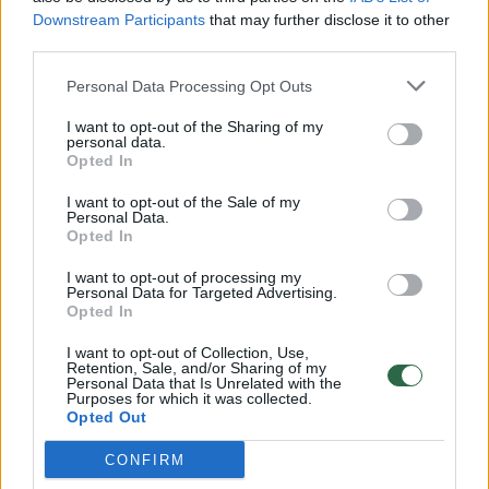
Downstream Participants
that may further disclose it to other
third parties.
00:00:57
Savaitės vidurys nusimato karštas: temperatūra kils iki
Personal Data Processing Opt Outs
32 laipsnių šilumos
I want to opt-out of the Sharing of my
Žinios
|
Orai
personal data.
Opted In
00:15:54
I want to opt-out of the Sale of my
V. Zalužno pasisakymą laiko bandymu įsitvirtinti
Personal Data.
Ukrainos politikoje: jis yra neteisus
Opted In
Laidos
|
Nauja diena
I want to opt-out of processing my
Personal Data for Targeted Advertising.
Opted In
00:00:57
Sinoptikai atsakė, kokiais orais užbaigsime darbo
I want to opt-out of Collection, Use,
Retention, Sale, and/or Sharing of my
savaitę: karščiai atsitrauks
Personal Data that Is Unrelated with the
Purposes for which it was collected.
Žinios
|
Orai
Opted Out
CONFIRM
Visi įrašai