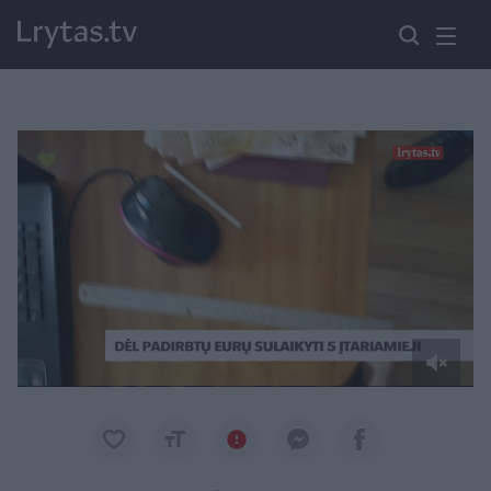
Paremkite Ukrainą