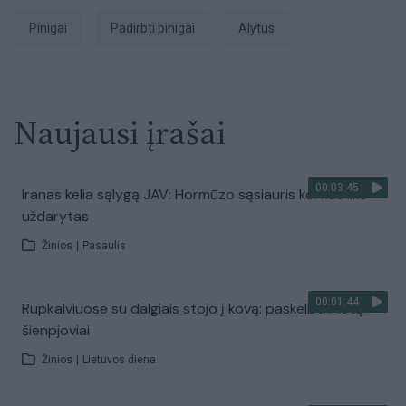
Pinigai
padirbti pinigai
Alytus
Naujausi įrašai
00:03:45
Iranas kelia sąlygą JAV: Hormūzo sąsiauris kol kas liks
uždarytas
Žinios
|
Pasaulis
00:01:44
Rupkalviuose su dalgiais stojo į kovą: paskelbti Metų
šienpjoviai
Žinios
|
Lietuvos diena