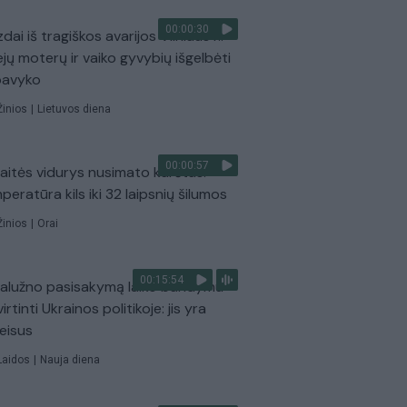
00:00:30
dai iš tragiškos avarijos Vilniaus r.:
ejų moterų ir vaiko gyvybių išgelbėti
pavyko
Žinios
|
Lietuvos diena
00:00:57
aitės vidurys nusimato karštas:
peratūra kils iki 32 laipsnių šilumos
Žinios
|
Orai
00:15:54
Zalužno pasisakymą laiko bandymu
virtinti Ukrainos politikoje: jis yra
eisus
Laidos
|
Nauja diena