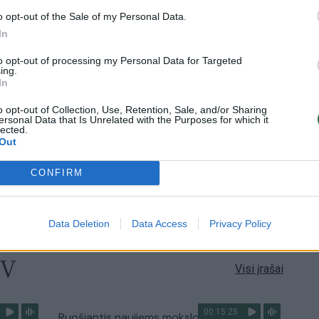
Visi įrašai
o opt-out of the Sale of my Personal Data.
In
3:38
00:00:37
kalbos
Prancūzijoje sustabdytas gaisro plitimas:
to opt-out of processing my Personal Data for Targeted
ose
dėl karščių pavojus dar neišnyko
ing.
In
Žinios
|
Pasaulis
o opt-out of Collection, Use, Retention, Sale, and/or Sharing
ersonal Data that Is Unrelated with the Purposes for which it
lected.
2:24
00:01:00
Out
Ispanija mėnesiui įvedė sienų kontrolę iš
Italijos: baiminamasi naujos migrantų
CONFIRM
bangos
Žinios
|
Pasaulis
Data Deletion
Data Access
Privacy Policy
TV
Visi įrašai
00:15:25
ų
Ruošiantis naujiems mokslo metams –