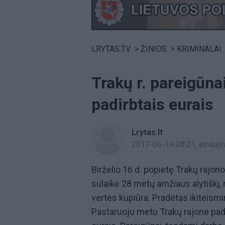
Volume
0%
LRYTAS.TV
>
ŽINIOS
>
KRIMINALAI
Trakų r. pareigūnai
padirbtais eurais
Lrytas.lt
2017-06-19 08:21
, atnauj
Birželio 16 d. popietę Trakų rajon
sulaikė 28 metų amžiaus alytiškį,
vertės kupiūra. Pradėtas ikiteismin
Pastaruoju metu Trakų rajone pad