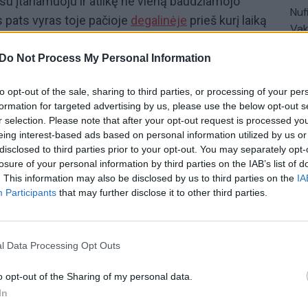
su įtariamuoju ir atlikę ne vieną baudžiamojo
Nuf
 pats vyras toje pačioje
degalinėje
prieš kurį laiką
Vak
50 eurų kupiūra. Tuomet
degalinės
darbuotojai net
irbti. Ir tik vėliau Trakų rajono policija gavo
Do Not Process My Personal Information
čios bendrovės apie iš apyvartos išimtus netikrus
to opt-out of the sale, sharing to third parties, or processing of your per
r apie kitas šio vyro apsilankymo vietas, tyrimas
formation for targeted advertising by us, please use the below opt-out s
iamąjį rastų 50 eurų vertės kupiūrų bus paskirtas
r selection. Please note that after your opt-out request is processed y
 arba realizavimą gresia baudą arba laisvės
eing interest-based ads based on personal information utilized by us or
disclosed to third parties prior to your opt-out. You may separately opt-
isvės atėmimas iki ketverių metų.
losure of your personal information by third parties on the IAB’s list of
. This information may also be disclosed by us to third parties on the
IA
Participants
that may further disclose it to other third parties.
degalinė
Pinigai
padirbti eurai
l Data Processing Opt Outs
o opt-out of the Sharing of my personal data.
In