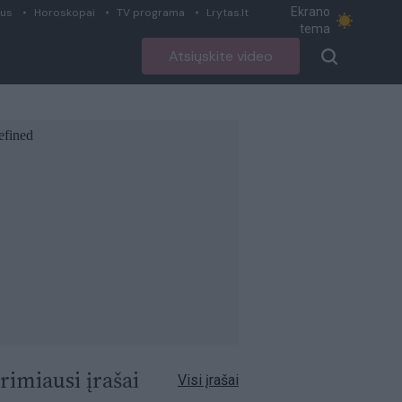
Ekrano
ius
Horoskopai
TV programa
Lrytas.lt
tema
Atsiųskite video
rimiausi įrašai
Visi įrašai