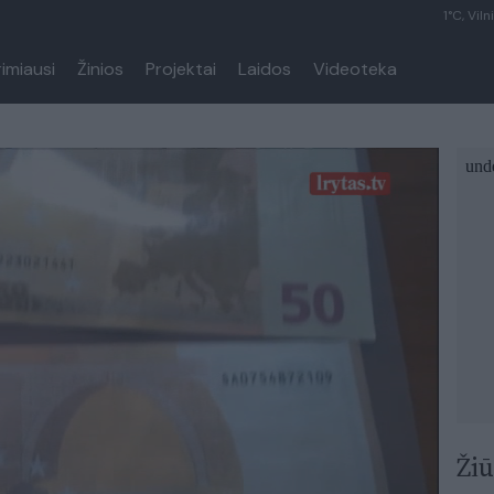
1°C, Viln
rimiausi
Žinios
Projektai
Laidos
Videoteka
Žiū