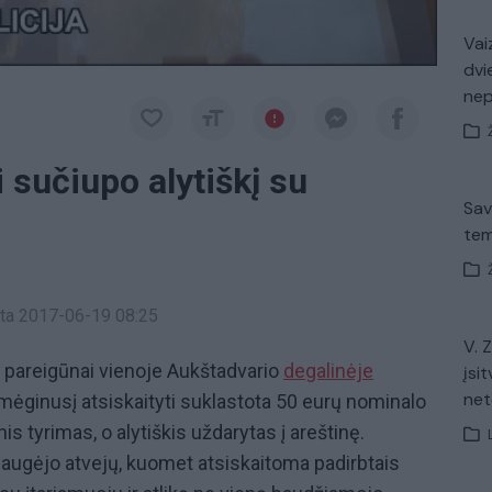
Vaiz
dvi
ne
 sučiupo alytiškį su
Sav
tem
inta 2017-06-19 08:25
V. 
o pareigūnai vienoje Aukštadvario
degalinėje
įsit
net
 mėginusį atsiskaityti suklastota 50 eurų nominalo
is tyrimas, o alytiškis uždarytas į areštinę.
augėjo atvejų, kuomet atsiskaitoma padirbtais