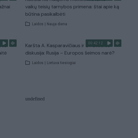
ažnai
vaikų teisių tarnybos primena: štai apie ką
būtina pasikalbėti
Laidos
|
Nauja diena
00:42:12
stis
Karšta A. Kasparavičiaus ir Ž Pavilionio
aitė
diskusija: Rusija – Europos šeimos narė?
Laidos
|
Lietuva tiesiogiai