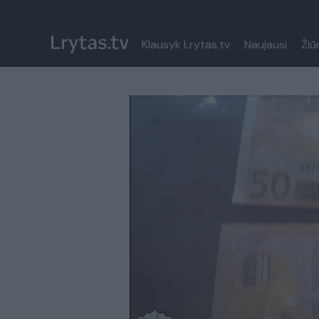
Klausyk Lrytas.tv
Naujausi
Žiū
Paremkite Ukrainą