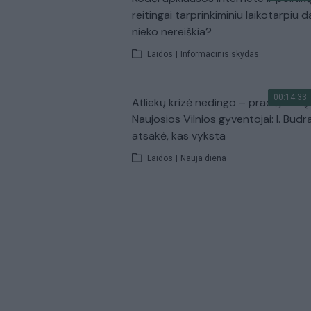
reitingai tarprinkiminiu laikotarpiu d
nieko nereiškia?
Laidos
|
Informacinis skydas
00:14:33
Atliekų krizė nedingo – pradėjo skų
Naujosios Vilnios gyventojai: I. Budr
atsakė, kas vyksta
Laidos
|
Nauja diena