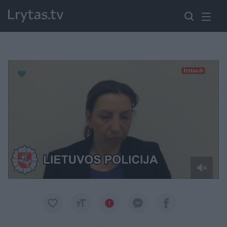
Paremkite Ukrainą