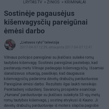
LRYTAS.TV
>
ŽINIOS
>
KRIMINALAI
Sostinėje pagausėjus
kišenvagysčių pareigūnai
ėmėsi darbo
„Lietuvos ryto“ televizija
2017-04-07 12:39
, atnaujinta 2017-04-07 12:41
Vilniaus policijos pareigūnai su įkalčiais sulaikė romų
tautybės kišenvagę. Sostinės pareigūnai pastebėjo, kad
pastaruoju metu Vilniuje padaugėjo kišenvagysčių. Išsamiai
išanalizavus situaciją, paaiškėjo, kad daugiausia
kišenvagysčių padaroma dėvėtų drabužių parduotuvėse.
Pareigūnai ėmėsi darbo. Rezultato ilgai laukti nereikėjo.
Penktadienį vidurdienį. Savanorių prospekte esančioje
„Humana“ parduotuvėje su įkalčiais sulaikyta 53-ejų metų
romų tautybės kišenvagė, į sostinę atvykusi iš Kauno. Ji
dėvėtų drabužių parduotuvėje iš moters slapčia pagrobė