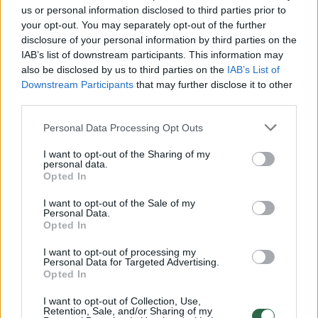
us or personal information disclosed to third parties prior to
your opt-out. You may separately opt-out of the further
Žiūrimiausi įrašai
disclosure of your personal information by third parties on the
IAB’s list of downstream participants. This information may
also be disclosed by us to third parties on the
IAB’s List of
Downstream Participants
that may further disclose it to other
00:00:30
Vaizdai iš tragiškos avarijos Vilniaus r.: dviejų moterų ir
third parties.
vaiko gyvybių išgelbėti nepavyko
Personal Data Processing Opt Outs
Žinios
|
Lietuvos diena
I want to opt-out of the Sharing of my
personal data.
Opted In
00:00:57
Savaitės vidurys nusimato karštas: temperatūra kils iki
I want to opt-out of the Sale of my
32 laipsnių šilumos
Personal Data.
Opted In
Žinios
|
Orai
I want to opt-out of processing my
Personal Data for Targeted Advertising.
Opted In
00:00:59
Nufilmavo, kaip patvino Vilniaus Vakarinis aplinkkelis:
vaizdas pribloškia
I want to opt-out of Collection, Use,
Retention, Sale, and/or Sharing of my