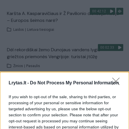
00:42:12
Karšta A. Kasparavičiaus ir Ž Pavilionio diskusija: Rusija
– Europos šeimos narė?
Laidos
|
Lietuva tiesiogiai
00:02:33
Dėl rekordiškai žemo Dunojaus vandens lygio –
griežtos priemonės Vengrijoje: turistai įtūžę
Žinios
|
Pasaulis
Lrytas.lt -
Do Not Process My Personal Information
00:04:00
Kuprines pasvėrę specialistai įspėja apie pavojingą
įprotį: tą daro daugiau nei pusė pradinukų
If you wish to opt-out of the sale, sharing to third parties, or
Žinios
|
Lietuvos diena
processing of your personal or sensitive information for
targeted advertising by us, please use the below opt-out
section to confirm your selection. Please note that after your
Visi įrašai
opt-out request is processed you may continue seeing
interest-based ads based on personal information utilized by