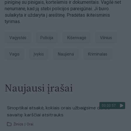
piniginę su pinigais, kortelėmis ir dokumentais. Vagilė net
nenumanė, kad ją stebi policijos pareigūnai. Ji buvo
sulaikyta ir uždaryta į areštinę. Pradėtas ikiteisminis
tyrimas.
vagystės
Policija
Kišenvagė
Vilnius
vagis
įvykis
naujiena
kriminalas
Naujausi įrašai
00:00:57
Sinoptikai atsakė, kokiais orais užbaigsime darbo
savaitę: karščiai atsitrauks
Žinios
|
Orai