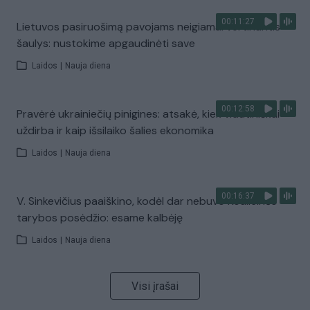
00:11:27
Lietuvos pasiruošimą pavojams neigiamai vertinantis
šaulys: nustokime apgaudinėti save
Laidos
|
Nauja diena
00:12:58
Pravėrė ukrainiečių pinigines: atsakė, kiek vidutiniškai
uždirba ir kaip išsilaiko šalies ekonomika
Laidos
|
Nauja diena
00:16:37
V. Sinkevičius paaiškino, kodėl dar nebuvo Koalicinės
tarybos posėdžio: esame kalbėję
Laidos
|
Nauja diena
Visi įrašai