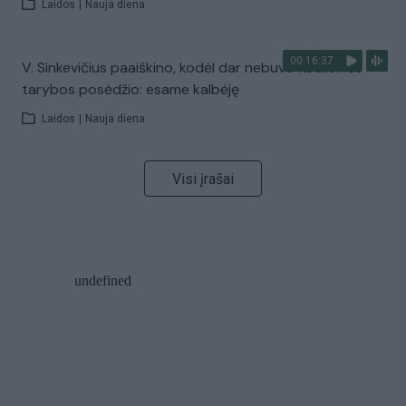
Laidos
|
Nauja diena
00:16:37
V. Sinkevičius paaiškino, kodėl dar nebuvo Koalicinės
tarybos posėdžio: esame kalbėję
Laidos
|
Nauja diena
Visi įrašai