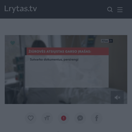
Paremkite Ukrainą