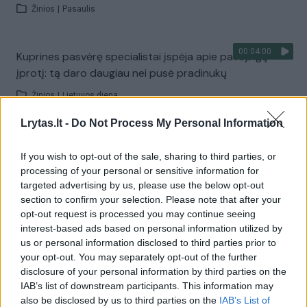
Žinios
|
Pasaulis
00:04:00
Kuprines pasvėrę specialistai įspėja apie pavojingą
įprotį: tą daro daugiau nei pusė pradinukų
Žinios
|
Lietuvos diena
Lrytas.lt -
Do Not Process My Personal Information
Visi įrašai
If you wish to opt-out of the sale, sharing to third parties, or
processing of your personal or sensitive information for
targeted advertising by us, please use the below opt-out
Žiūrimiausi įrašai
section to confirm your selection. Please note that after your
opt-out request is processed you may continue seeing
interest-based ads based on personal information utilized by
us or personal information disclosed to third parties prior to
00:00:30
Vaizdai iš tragiškos avarijos Vilniaus r.: dviejų moterų ir
your opt-out. You may separately opt-out of the further
vaiko gyvybių išgelbėti nepavyko
disclosure of your personal information by third parties on the
IAB’s list of downstream participants. This information may
Žinios
|
Lietuvos diena
also be disclosed by us to third parties on the
IAB’s List of