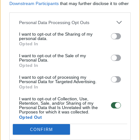
Downstream Participants
that may further disclose it to other
third parties.
00:00:57
Savaitės vidurys nusimato karštas: temperatūra kils iki
Personal Data Processing Opt Outs
32 laipsnių šilumos
Žinios
|
Orai
I want to opt-out of the Sharing of my
personal data.
Opted In
00:00:59
Nufilmavo, kaip patvino Vilniaus Vakarinis aplinkkelis:
I want to opt-out of the Sale of my
Personal Data.
vaizdas pribloškia
Opted In
Žinios
|
Lietuvos diena
I want to opt-out of processing my
Personal Data for Targeted Advertising.
Opted In
00:00:55
Avarija Vilniuje: į stotelę įsirėžęs automobilis sužalojo
I want to opt-out of Collection, Use,
dvi moteris
Retention, Sale, and/or Sharing of my
Personal Data that Is Unrelated with the
Purposes for which it was collected.
Žinios
|
Lietuvos diena
Opted Out
CONFIRM
Visi įrašai