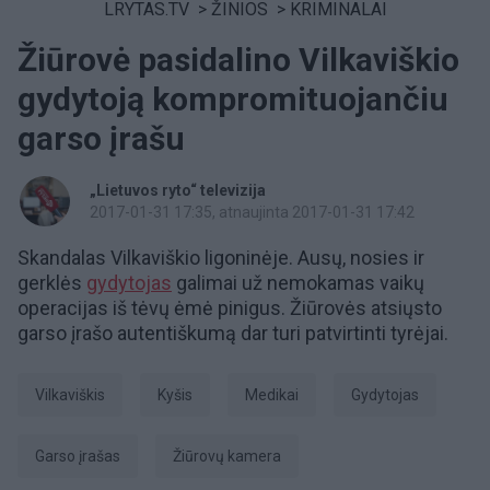
LRYTAS.TV
>
ŽINIOS
>
KRIMINALAI
Žiūrovė pasidalino Vilkaviškio
gydytoją kompromituojančiu
garso įrašu
„Lietuvos ryto“ televizija
2017-01-31 17:35
, atnaujinta 2017-01-31 17:42
Skandalas Vilkaviškio ligoninėje. Ausų, nosies ir
gerklės
gydytojas
galimai už nemokamas vaikų
operacijas iš tėvų ėmė pinigus. Žiūrovės atsiųsto
garso įrašo autentiškumą dar turi patvirtinti tyrėjai.
Vilkaviškis
Kyšis
medikai
gydytojas
garso įrašas
Žiūrovų kamera