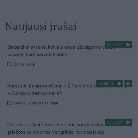
Naujausi įrašai
00:00:57
Sinoptikai atsakė, kokiais orais užbaigsime darbo
savaitę: karščiai atsitrauks
Žinios
|
Orai
00:42:12
Karšta A. Kasparavičiaus ir Ž Pavilionio diskusija: Rusija
– Europos šeimos narė?
Laidos
|
Lietuva tiesiogiai
00:02:33
Dėl rekordiškai žemo Dunojaus vandens lygio –
griežtos priemonės Vengrijoje: turistai įtūžę