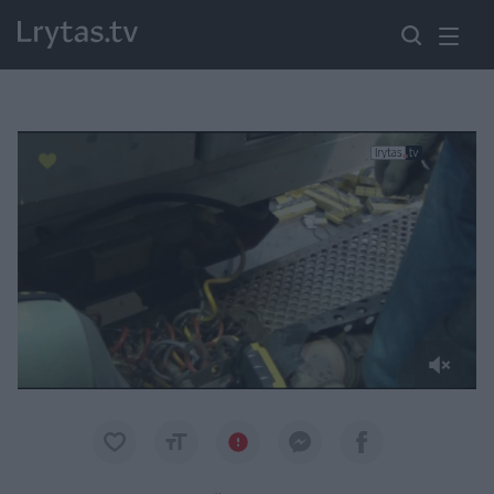
Paremkite Ukrainą