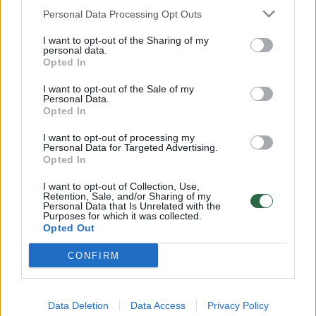
Personal Data Processing Opt Outs
00:15:54
V. Zalužno pasisakymą laiko bandymu įsitvirtinti
I want to opt-out of the Sharing of my
Ukrainos politikoje: jis yra neteisus
personal data.
Opted In
Laidos
|
Nauja diena
I want to opt-out of the Sale of my
Personal Data.
Opted In
00:05:25
K. Prunskienės brolis prisiminė jaudinančią akimirką
I want to opt-out of processing my
prieš mirtį: „Tai buvo simbolinis mūsų pagerbimo
Personal Data for Targeted Advertising.
ženklas“
Opted In
Žinios
|
Lietuvos diena
I want to opt-out of Collection, Use,
Retention, Sale, and/or Sharing of my
Personal Data that Is Unrelated with the
Purposes for which it was collected.
Visi įrašai
Opted Out
CONFIRM
Klausyk Lrytas.TV
Data Deletion
Data Access
Privacy Policy