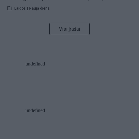
Laidos
|
Nauja diena
Visi įrašai