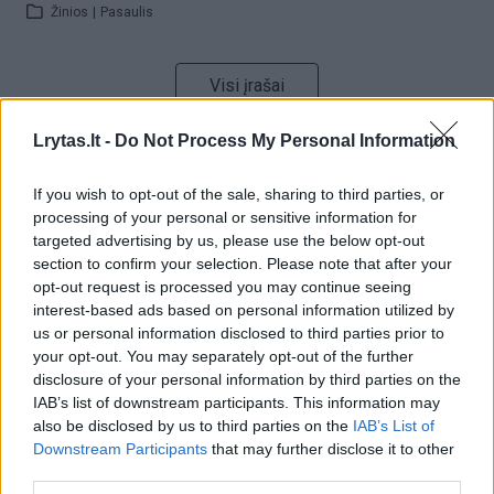
Žinios
|
Pasaulis
Visi įrašai
Lrytas.lt -
Do Not Process My Personal Information
Žiūrimiausi įrašai
If you wish to opt-out of the sale, sharing to third parties, or
processing of your personal or sensitive information for
targeted advertising by us, please use the below opt-out
00:00:30
section to confirm your selection. Please note that after your
Vaizdai iš tragiškos avarijos Vilniaus r.: dviejų moterų ir
opt-out request is processed you may continue seeing
vaiko gyvybių išgelbėti nepavyko
interest-based ads based on personal information utilized by
us or personal information disclosed to third parties prior to
Žinios
|
Lietuvos diena
your opt-out. You may separately opt-out of the further
disclosure of your personal information by third parties on the
00:00:57
IAB’s list of downstream participants. This information may
Savaitės vidurys nusimato karštas: temperatūra kils iki
also be disclosed by us to third parties on the
IAB’s List of
32 laipsnių šilumos
Downstream Participants
that may further disclose it to other
third parties.
Žinios
|
Orai