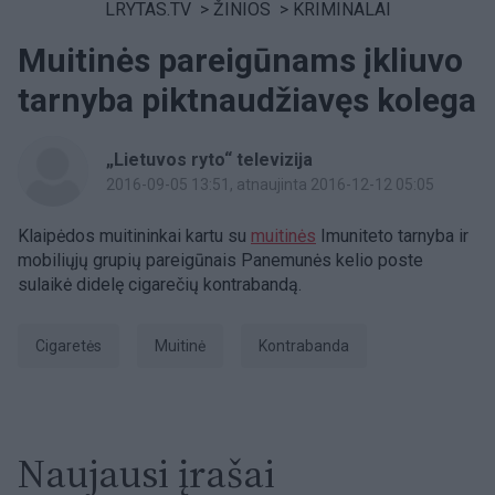
LRYTAS.TV
>
ŽINIOS
>
KRIMINALAI
Muitinės pareigūnams įkliuvo
tarnyba piktnaudžiavęs kolega
„Lietuvos ryto“ televizija
2016-09-05 13:51
, atnaujinta 2016-12-12 05:05
Klaipėdos muitininkai kartu su
muitinės
Imuniteto tarnyba ir
mobiliųjų grupių pareigūnais Panemunės kelio poste
sulaikė didelę cigarečių kontrabandą.
Cigaretės
muitinė
Kontrabanda
Naujausi įrašai