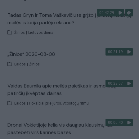
00:42:29
Tadas Gryn ir Toma Vaškevičiūtė grįžo į praeitį: kodėl jų
meilės istorija padėjo ekrane?
Žinios
|
Lietuvos diena
00:21:19
„Žinios“ 2026-08-08
Laidos
|
Žinios
00:23:57
Vaidas Baumila apie meilės paieškas ir asmeninių
patirčių įkvėptas dainas
Laidos
|
Pokalbiai prie jūros. Atostogų ritmu
00:00:40
Dronai Vokietijoje kelia vis daugiau klausimų: du
pastebėti virš karinės bazės