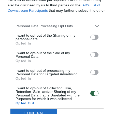
vaiko gyvybių išgelbėti nepavyko
also be disclosed by us to third parties on the
IAB’s List of
Downstream Participants
that may further disclose it to other
Žinios
|
Lietuvos diena
third parties.
Personal Data Processing Opt Outs
00:00:57
Savaitės vidurys nusimato karštas: temperatūra kils iki
32 laipsnių šilumos
I want to opt-out of the Sharing of my
personal data.
Žinios
|
Orai
Opted In
I want to opt-out of the Sale of my
Personal Data.
00:15:54
V. Zalužno pasisakymą laiko bandymu įsitvirtinti
Opted In
Ukrainos politikoje: jis yra neteisus
I want to opt-out of processing my
Personal Data for Targeted Advertising.
Laidos
|
Nauja diena
Opted In
I want to opt-out of Collection, Use,
00:00:59
Nufilmavo, kaip patvino Vilniaus Vakarinis aplinkkelis:
Retention, Sale, and/or Sharing of my
Personal Data that Is Unrelated with the
vaizdas pribloškia
Purposes for which it was collected.
Opted Out
Žinios
|
Lietuvos diena
CONFIRM