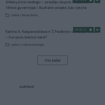
00:14:33
Atliekų krizė nedingo – pradėjo skųstis Naujosios
Vilnios gyventojai: I. Budraitė atsakė, kas vyksta
Laidos
|
Nauja diena
00:42:12
Karšta A. Kasparavičiaus ir Ž Pavilionio diskusija: Rusija
– Europos šeimos narė?
Laidos
|
Lietuva tiesiogiai
Visi įrašai