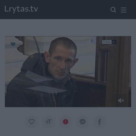
Paremkite Ukrainą