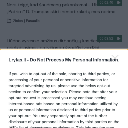
00:02:40
Nors teigė, kad šaudmenų pakankamai – Ukrainai
„Patriot“ D. Trumpas skirti nenori: raketų mes norime
Žinios
|
Pasaulis
00:03:52
Liūdna vyresnio amžiaus dirbančiųjų kasdienybė –
priekabiavimas, patyčios ir užgaulūs įvardžiai
Žinios
|
Lietuvos diena
Lrytas.lt -
Do Not Process My Personal Information
If you wish to opt-out of the sale, sharing to third parties, or
Visi įrašai
processing of your personal or sensitive information for
targeted advertising by us, please use the below opt-out
section to confirm your selection. Please note that after your
opt-out request is processed you may continue seeing
Žiūrimiausi įrašai
interest-based ads based on personal information utilized by
us or personal information disclosed to third parties prior to
your opt-out. You may separately opt-out of the further
disclosure of your personal information by third parties on the
00:00:30
Vaizdai iš tragiškos avarijos Vilniaus r.: dviejų moterų ir
IAB’s list of downstream participants. This information may