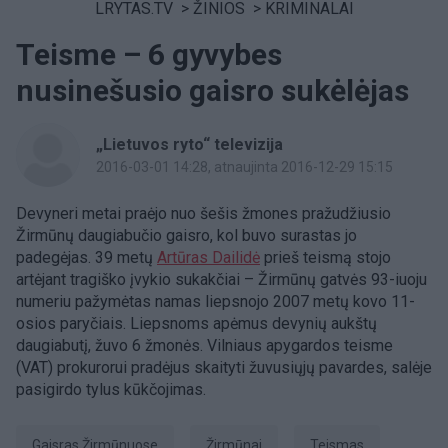
LRYTAS.TV
>
ŽINIOS
>
KRIMINALAI
Teisme – 6 gyvybes
nusinešusio gaisro sukėlėjas
„Lietuvos ryto“ televizija
2016-03-01 14:28
, atnaujinta 2016-12-29 15:15
Devyneri metai praėjo nuo šešis žmones pražudžiusio
Žirmūnų daugiabučio gaisro, kol buvo surastas jo
padegėjas. 39 metų
Artūras Dailidė
prieš teismą stojo
artėjant tragiško įvykio sukakčiai – Žirmūnų gatvės 93-iuoju
numeriu pažymėtas namas liepsnojo 2007 metų kovo 11-
osios paryčiais. Liepsnoms apėmus devynių aukštų
daugiabutį, žuvo 6 žmonės. Vilniaus apygardos teisme
(VAT) prokurorui pradėjus skaityti žuvusiųjų pavardes, salėje
pasigirdo tylus kūkčojimas.
gaisras Žirmūnuose
Žirmūnai
Teismas