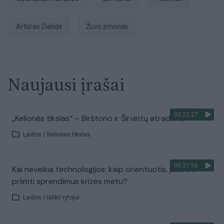
Artūras Dailidė
žuvo žmonės
Naujausi įrašai
00:22:27
„Kelionės tikslas“ – Birštono ir Širvintų atradimai
Laidos
|
Kelionės tikslas
00:21:56
Kai neveikia technologijos: kaip orientuotis, judėti ir
priimti sprendimus krizės metu?
Laidos
|
Išlikti rytojui