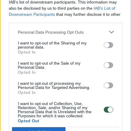
Vaizdai iš tragiškos avarijos Vilniaus r.: dviejų moterų ir
IAB’s list of downstream participants. This information may
vaiko gyvybių išgelbėti nepavyko
also be disclosed by us to third parties on the
IAB’s List of
Downstream Participants
that may further disclose it to other
Žinios
|
Lietuvos diena
third parties.
Personal Data Processing Opt Outs
00:00:57
Savaitės vidurys nusimato karštas: temperatūra kils iki
I want to opt-out of the Sharing of my
32 laipsnių šilumos
personal data.
Opted In
Žinios
|
Orai
I want to opt-out of the Sale of my
Personal Data.
00:00:59
Opted In
Nufilmavo, kaip patvino Vilniaus Vakarinis aplinkkelis:
vaizdas pribloškia
I want to opt-out of processing my
Personal Data for Targeted Advertising.
Žinios
|
Lietuvos diena
Opted In
I want to opt-out of Collection, Use,
Retention, Sale, and/or Sharing of my
00:15:54
V. Zalužno pasisakymą laiko bandymu įsitvirtinti
Personal Data that Is Unrelated with the
Purposes for which it was collected.
Ukrainos politikoje: jis yra neteisus
Opted Out
Laidos
|
Nauja diena