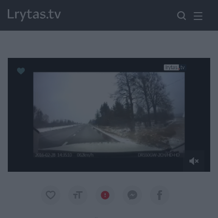
Paremkite Ukrainą