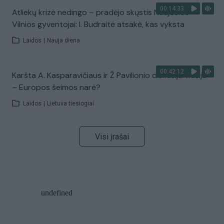
00:14:33
Atliekų krizė nedingo – pradėjo skųstis Naujosios
Vilnios gyventojai: I. Budraitė atsakė, kas vyksta
Laidos
|
Nauja diena
00:42:12
Karšta A. Kasparavičiaus ir Ž Pavilionio diskusija: Rusija
– Europos šeimos narė?
Laidos
|
Lietuva tiesiogiai
Visi įrašai