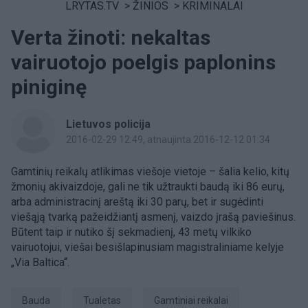
LRYTAS.TV
>
ŽINIOS
>
KRIMINALAI
Verta žinoti: nekaltas
vairuotojo poelgis paplonins
piniginę
Lietuvos policija
2016-02-29 12:49
, atnaujinta 2016-12-12 01:34
Gamtinių reikalų atlikimas viešoje vietoje – šalia kelio, kitų
žmonių akivaizdoje, gali ne tik užtraukti baudą iki 86 eurų,
arba administracinį areštą iki 30 parų, bet ir sugėdinti
viešąją tvarką pažeidžiantį asmenį, vaizdo įrašą paviešinus.
Būtent taip ir nutiko šį sekmadienį, 43 metų vilkiko
vairuotojui, viešai besišlapinusiam magistraliniame kelyje
„Via Baltica“.
Bauda
tualetas
gamtiniai reikalai