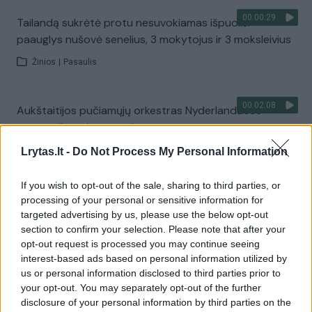
00:00:29
Tailandą sukrėtė protu nesuvokiamas išpuolis:
paauglys nušovė senelius, 3 mokytojus ir 3 moksleivius
Žinios
|
Pasaulis
00:02:08
Aukštaitijos pučiamųjų orkestras Nyderlanduose
apgynė čempionų vardą
Žinios
|
Lietuvos diena
Lrytas.lt -
Do Not Process My Personal Information
If you wish to opt-out of the sale, sharing to third parties, or
Visi įrašai
processing of your personal or sensitive information for
targeted advertising by us, please use the below opt-out
section to confirm your selection. Please note that after your
opt-out request is processed you may continue seeing
Žiūrimiausi įrašai
interest-based ads based on personal information utilized by
us or personal information disclosed to third parties prior to
your opt-out. You may separately opt-out of the further
disclosure of your personal information by third parties on the
00:00:30