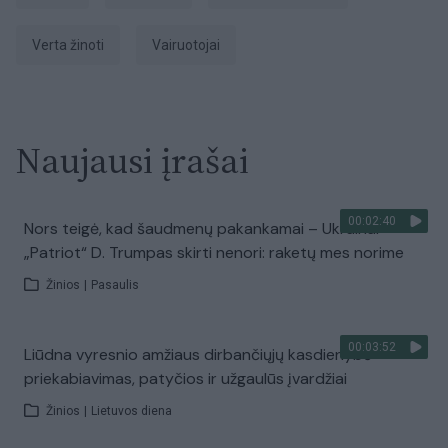
verta žinoti
vairuotojai
Naujausi įrašai
00:02:40
Nors teigė, kad šaudmenų pakankamai – Ukrainai
„Patriot“ D. Trumpas skirti nenori: raketų mes norime
Žinios
|
Pasaulis
00:03:52
Liūdna vyresnio amžiaus dirbančiųjų kasdienybė –
priekabiavimas, patyčios ir užgaulūs įvardžiai
Žinios
|
Lietuvos diena