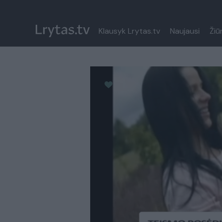
Klausyk Lrytas.tv
Naujausi
Žiū
Paremkite Ukrainą