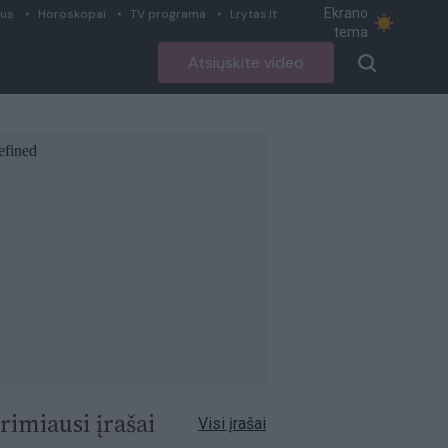
Ekrano
ius
Horoskopai
TV programa
Lrytas.lt
tema
Atsiųskite video
rimiausi įrašai
Visi įrašai