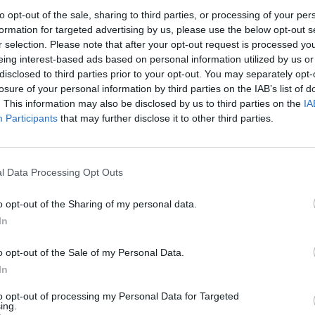
aut
to opt-out of the sale, sharing to third parties, or processing of your per
formation for targeted advertising by us, please use the below opt-out s
ergaitė
Laimutė Stankūnaitė
teisimas
r selection. Please note that after your opt-out request is processed y
eing interest-based ads based on personal information utilized by us or
disclosed to third parties prior to your opt-out. You may separately opt-
losure of your personal information by third parties on the IAB’s list of
. This information may also be disclosed by us to third parties on the
IA
Participants
that may further disclose it to other third parties.
Visi įrašai
l Data Processing Opt Outs
o opt-out of the Sharing of my personal data.
0:57
00:42:12
aigsime
Karšta A. Kasparavičiaus ir Ž Pavilionio
In
diskusija: Rusija – Europos šeimos narė?
Laidos
|
Lietuva tiesiogiai
o opt-out of the Sale of my Personal Data.
In
2:33
00:04:00
to opt-out of processing my Personal Data for Targeted
dens
Kuprines pasvėrę specialistai įspėja apie
ing.