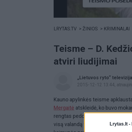
Volume
0%
LRYTAS.TV
>
ŽINIOS
>
KRIMINALAI
Teisme – D. Kedžio
atviri liudijimai
„Lietuvos ryto“ televizij
2015-12-12 13:44
, atnauj
Kauno apylinkės teisme apklausta
Mergaitė
atskleidė, ko buvo mok
rengtas pedofilijos pamokas. Nu
visą valandą teikė parodymus ir s
Lrytas.lt -