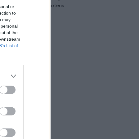
omobilis sužalojo dvi moteris
sonal or
ection to
Žinios
|
Lietuvos diena
ou may
 personal
out of the
 downstream
B’s List of