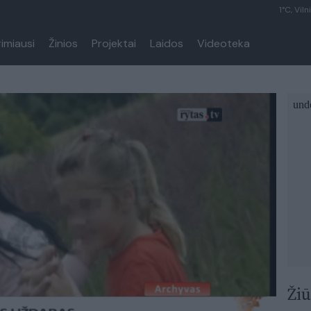
1°C, Viln
rimiausi
Žinios
Projektai
Laidos
Videoteka
Žiū