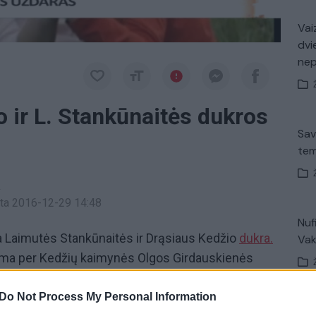
Vaiz
dvi
ne
 ir L. Stankūnaitės dukros
Sav
tem
a
inta 2016-12-29 14:48
Nuf
 Laimutės Stankūnaitės ir Drąsiaus Kedžio
dukra.
Vak
ama per Kedžių kaimynės Olgos Girdauskienės
otoliniu būdu apklausinėjama mažametė drąsiai
tebėjosi geriausios jos drauge besivadinusios
Do Not Process My Personal Information
Avar