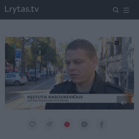
Paremkite Ukrainą