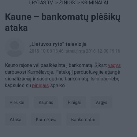
LRYTAS.TV
>
ŽINIOS
>
KRIMINALAI
Kaune – bankomatų plėšikų
ataka
„Lietuvos ryto“ televizija
2015-10-08 13:46
, atnaujinta 2016-12-30 19:16
Kauno rajone vėl pasikėsinta į bankomatą. Šįkart
vagys
darbavosi Karmėlavoje. Patekę į parduotuvę jie atjungė
signalizaciją ir susprogdino bankomatą. Iš jo pagriebę
kapsules su
pinigais
spruko.
plėšikai
Kaunas
Pinigai
vagys
ataka
Karmėlava
bankomatai