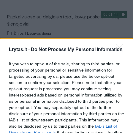
00:01:44
Rupkalviuose su dalgiais stojo į kovą: paskelbti Metų
šienpjoviai
Žinios
|
Lietuvos diena
Lrytas.lt -
Do Not Process My Personal Information
Visi įrašai
If you wish to opt-out of the sale, sharing to third parties, or
processing of your personal or sensitive information for
targeted advertising by us, please use the below opt-out
Žiūrimiausi įrašai
section to confirm your selection. Please note that after your
opt-out request is processed you may continue seeing
interest-based ads based on personal information utilized by
00:00:30
us or personal information disclosed to third parties prior to
Vaizdai iš tragiškos avarijos Vilniaus r.: dviejų moterų ir
your opt-out. You may separately opt-out of the further
vaiko gyvybių išgelbėti nepavyko
disclosure of your personal information by third parties on the
IAB’s list of downstream participants. This information may
Žinios
|
Lietuvos diena
also be disclosed by us to third parties on the
IAB’s List of
Downstream Participants
that may further disclose it to other