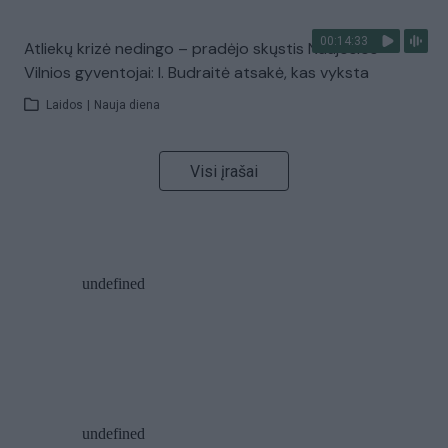
00:14:33
Atliekų krizė nedingo – pradėjo skųstis Naujosios
Vilnios gyventojai: I. Budraitė atsakė, kas vyksta
Laidos
|
Nauja diena
Visi įrašai