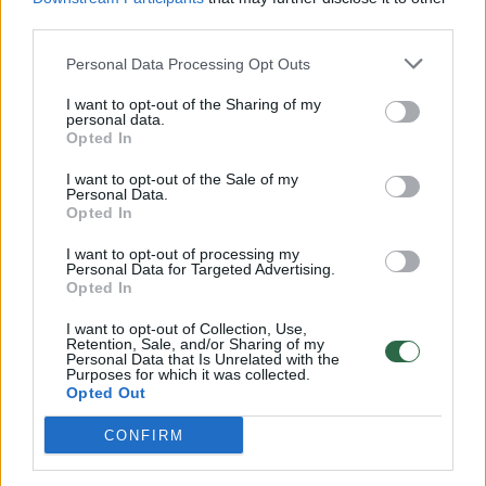
00:00:57
third parties.
Savaitės vidurys nusimato karštas: temperatūra kils iki
32 laipsnių šilumos
Personal Data Processing Opt Outs
Žinios
|
Orai
I want to opt-out of the Sharing of my
personal data.
Opted In
00:15:54
V. Zalužno pasisakymą laiko bandymu įsitvirtinti
I want to opt-out of the Sale of my
Ukrainos politikoje: jis yra neteisus
Personal Data.
Opted In
Laidos
|
Nauja diena
I want to opt-out of processing my
Personal Data for Targeted Advertising.
Opted In
00:00:57
Sinoptikai atsakė, kokiais orais užbaigsime darbo
savaitę: karščiai atsitrauks
I want to opt-out of Collection, Use,
Retention, Sale, and/or Sharing of my
Personal Data that Is Unrelated with the
Žinios
|
Orai
Purposes for which it was collected.
Opted Out
Visi įrašai
CONFIRM