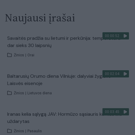
Naujausi įrašai
00:00:52
Savaitės pradžia su lietumi ir perkūnija: temperatūra
dar sieks 30 laipsnių
Žinios
|
Orai
00:02:04
Baltarusių Orumo diena Vilniuje: dalyviai žygiavo
Laisvės eisenoje
Žinios
|
Lietuvos diena
00:03:45
Iranas kelia sąlygą JAV: Hormūzo sąsiauris kol kas liks
uždarytas
Žinios
|
Pasaulis