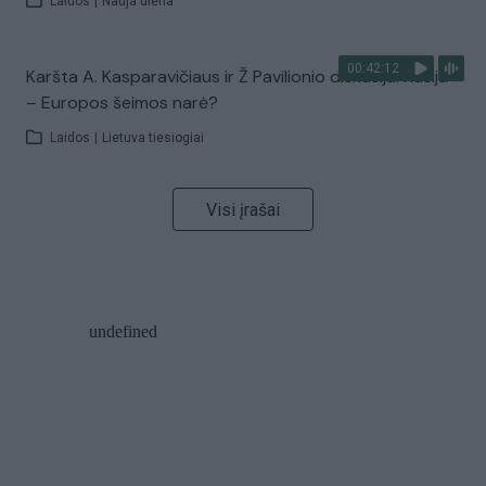
Laidos
|
Nauja diena
00:42:12
Karšta A. Kasparavičiaus ir Ž Pavilionio diskusija: Rusija
– Europos šeimos narė?
Laidos
|
Lietuva tiesiogiai
Visi įrašai