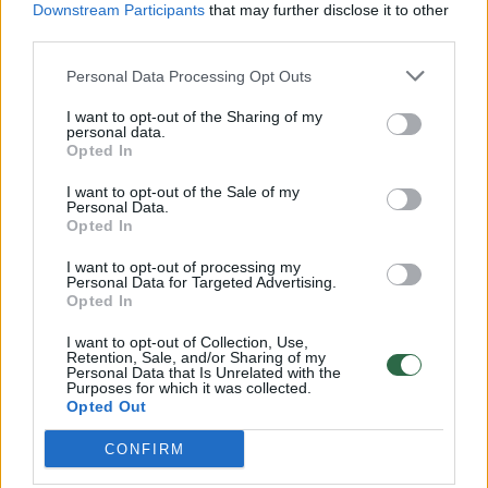
Downstream Participants
that may further disclose it to other
third parties.
00:00:57
Savaitės vidurys nusimato karštas: temperatūra kils iki
32 laipsnių šilumos
Personal Data Processing Opt Outs
Žinios
|
Orai
I want to opt-out of the Sharing of my
personal data.
Opted In
00:00:59
Nufilmavo, kaip patvino Vilniaus Vakarinis aplinkkelis:
I want to opt-out of the Sale of my
Personal Data.
vaizdas pribloškia
Opted In
Žinios
|
Lietuvos diena
I want to opt-out of processing my
Personal Data for Targeted Advertising.
Opted In
00:15:54
V. Zalužno pasisakymą laiko bandymu įsitvirtinti
I want to opt-out of Collection, Use,
Ukrainos politikoje: jis yra neteisus
Retention, Sale, and/or Sharing of my
Personal Data that Is Unrelated with the
Laidos
Purposes for which it was collected.
|
Nauja diena
Opted Out
CONFIRM
Visi įrašai