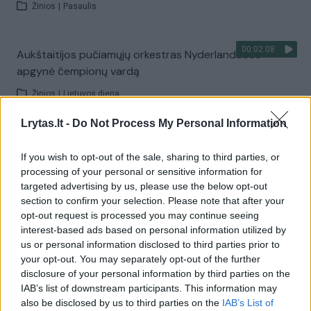
Žinios
|
Pasaulis
00:02:08
Aukštaitijos pučiamųjų orkestras Nyderlanduose
apgynė čempionų vardą
Žinios
|
Lietuvos diena
Lrytas.lt -
Do Not Process My Personal Information
Visi įrašai
If you wish to opt-out of the sale, sharing to third parties, or
processing of your personal or sensitive information for
targeted advertising by us, please use the below opt-out
Žiūrimiausi įrašai
section to confirm your selection. Please note that after your
opt-out request is processed you may continue seeing
interest-based ads based on personal information utilized by
us or personal information disclosed to third parties prior to
00:00:30
Vaizdai iš tragiškos avarijos Vilniaus r.: dviejų moterų ir
your opt-out. You may separately opt-out of the further
vaiko gyvybių išgelbėti nepavyko
disclosure of your personal information by third parties on the
IAB’s list of downstream participants. This information may
Žinios
|
Lietuvos diena
also be disclosed by us to third parties on the
IAB’s List of