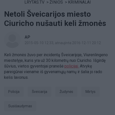
LRYTAS.TV
>
ŽINIOS
>
KRIMINALAI
Netoli Šveicarijos miesto
Ciuricho nušauti keli žmonės
AP
2015-05-10 12:33
, atnaujinta 2016-12-11 20:12
Keli žmonės žuvo per incidentą Šveicarijoje, Viurenlingeno
miestelyje, kuris yra už 30 kilometrų nuo Ciuricho. Išgirdę
šūvius, vietos gyventojai pranešė
policijai.
Atvykę
pareigūnai viename iš gyvenamųjų namų ir šalia jo rado
kelis lavonus.
Policija
Šveicarija
Žudynės
mirtys
susišaudymas