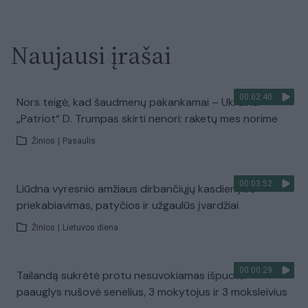
Naujausi įrašai
00:02:40
Nors teigė, kad šaudmenų pakankamai – Ukrainai
„Patriot“ D. Trumpas skirti nenori: raketų mes norime
Žinios
|
Pasaulis
00:03:52
Liūdna vyresnio amžiaus dirbančiųjų kasdienybė –
priekabiavimas, patyčios ir užgaulūs įvardžiai
Žinios
|
Lietuvos diena
00:00:29
Tailandą sukrėtė protu nesuvokiamas išpuolis:
paauglys nušovė senelius, 3 mokytojus ir 3 moksleivius