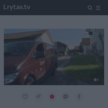
Paremkite Ukrainą