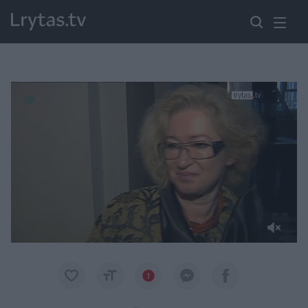
Paremkite Ukrainą