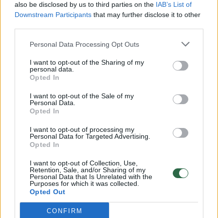
also be disclosed by us to third parties on the
IAB’s List of
Žinios
|
Lietuvos diena
Downstream Participants
that may further disclose it to other
third parties.
00:00:57
Savaitės vidurys nusimato karštas: temperatūra kils iki
Personal Data Processing Opt Outs
32 laipsnių šilumos
I want to opt-out of the Sharing of my
personal data.
Žinios
|
Orai
Opted In
I want to opt-out of the Sale of my
00:15:54
Personal Data.
V. Zalužno pasisakymą laiko bandymu įsitvirtinti
Opted In
Ukrainos politikoje: jis yra neteisus
I want to opt-out of processing my
Laidos
|
Nauja diena
Personal Data for Targeted Advertising.
Opted In
00:00:57
I want to opt-out of Collection, Use,
Sinoptikai atsakė, kokiais orais užbaigsime darbo
Retention, Sale, and/or Sharing of my
savaitę: karščiai atsitrauks
Personal Data that Is Unrelated with the
Purposes for which it was collected.
Opted Out
Žinios
|
Orai
CONFIRM