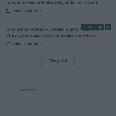
tarnybos primena: štai apie ką būtina pasikalbėti
Laidos
|
Nauja diena
00:14:33
Atliekų krizė nedingo – pradėjo skųstis Naujosios
Vilnios gyventojai: I. Budraitė atsakė, kas vyksta
Laidos
|
Nauja diena
Visi įrašai