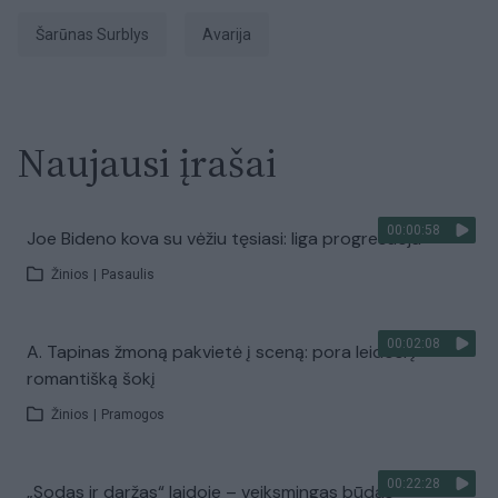
Šarūnas Surblys
avarija
Naujausi įrašai
00:00:58
Joe Bideno kova su vėžiu tęsiasi: liga progresuoja
Žinios
|
Pasaulis
00:02:08
A. Tapinas žmoną pakvietė į sceną: pora leidosi į
romantišką šokį
Žinios
|
Pramogos
00:22:28
„Sodas ir daržas“ laidoje – veiksmingas būdas