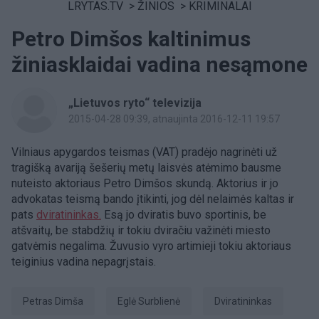
LRYTAS.TV
>
ŽINIOS
>
KRIMINALAI
Petro Dimšos kaltinimus
žiniasklaidai vadina nesąmone
„Lietuvos ryto“ televizija
2015-04-28 09:39
, atnaujinta 2016-12-11 19:57
Vilniaus apygardos teismas (VAT) pradėjo nagrinėti už
tragišką avariją šešerių metų laisvės atėmimo bausme
nuteisto aktoriaus Petro Dimšos skundą. Aktorius ir jo
advokatas teismą bando įtikinti, jog dėl nelaimės kaltas ir
pats
dviratininkas.
Esą jo dviratis buvo sportinis, be
atšvaitų, be stabdžių ir tokiu dviračiu važinėti miesto
gatvėmis negalima. Žuvusio vyro artimieji tokiu aktoriaus
teiginius vadina nepagrįstais.
Petras Dimša
Eglė Surblienė
dviratininkas