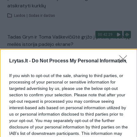
atsikratyti kurklių
Laidos
|
Sodas ir daržas
00:42:29
Tadas Gryn ir Toma Vaškevičiūtė grįžo į praeitį: kodėl jų
meilės istorija padėjo ekrane?
Žinios
|
Lietuvos diena
Lrytas.lt -
Do Not Process My Personal Information
Visi įrašai
If you wish to opt-out of the sale, sharing to third parties, or
processing of your personal or sensitive information for
targeted advertising by us, please use the below opt-out
section to confirm your selection. Please note that after your
Žiūrimiausi įrašai
opt-out request is processed you may continue seeing
interest-based ads based on personal information utilized by
us or personal information disclosed to third parties prior to
your opt-out. You may separately opt-out of the further
00:00:30
Vaizdai iš tragiškos avarijos Vilniaus r.: dviejų moterų ir
disclosure of your personal information by third parties on the
vaiko gyvybių išgelbėti nepavyko
IAB’s list of downstream participants. This information may