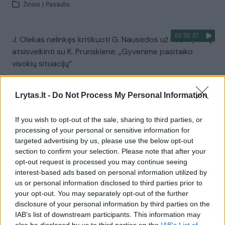
Žinios
|
Pasaulis
00:00:37
J. Olekas nelinkęs kritikuoti G. Nausėdos už neatvykimą
atsisveikinti su K. Prunskiene: „Gyvenime pasitaiko
visokių situacijų“
Žinios
|
Lietuvos diena
Lrytas.lt -
Do Not Process My Personal Information
Visi įrašai
If you wish to opt-out of the sale, sharing to third parties, or
processing of your personal or sensitive information for
targeted advertising by us, please use the below opt-out
section to confirm your selection. Please note that after your
Žiūrimiausi įrašai
opt-out request is processed you may continue seeing
interest-based ads based on personal information utilized by
us or personal information disclosed to third parties prior to
your opt-out. You may separately opt-out of the further
00:00:49
Pateikė daugiau detalių apie iš tėvų paimtus šešis
disclosure of your personal information by third parties on the
vaikus: jiems kilusi grėsmė
IAB’s list of downstream participants. This information may