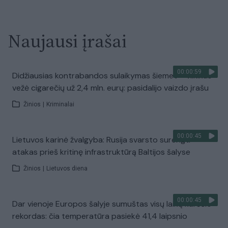
Naujausi įrašai
00:00:59
Didžiausias kontrabandos sulaikymas šiemet – vilkikas
vežė cigarečių už 2,4 mln. eurų: pasidalijo vaizdo įrašu
Žinios
|
Kriminalai
00:00:45
Lietuvos karinė žvalgyba: Rusija svarsto surengti
atakas prieš kritinę infrastruktūrą Baltijos šalyse
Žinios
|
Lietuvos diena
00:00:45
Dar vienoje Europos šalyje sumuštas visų laikų karščio
rekordas: čia temperatūra pasiekė 41,4 laipsnio