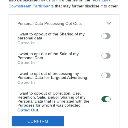
also be disclosed by us to third parties on the
IAB’s List of
Žinios
|
Lietuvos diena
Downstream Participants
that may further disclose it to other
third parties.
00:00:30
Vaizdai iš tragiškos avarijos Vilniaus r.: dviejų moterų ir
Personal Data Processing Opt Outs
vaiko gyvybių išgelbėti nepavyko
I want to opt-out of the Sharing of my
Žinios
|
Lietuvos diena
personal data.
Opted In
I want to opt-out of the Sale of my
00:00:59
Nufilmavo, kaip patvino Vilniaus Vakarinis aplinkkelis:
Personal Data.
vaizdas pribloškia
Opted In
Žinios
|
Lietuvos diena
I want to opt-out of processing my
Personal Data for Targeted Advertising.
Opted In
00:02:01
„Pagarba pirmajai premjerei“: pasidalijo jautriais
I want to opt-out of Collection, Use,
Retention, Sale, and/or Sharing of my
prisiminimais apie Kazimierą Prunskienę
Personal Data that Is Unrelated with the
Purposes for which it was collected.
Žinios
|
Lietuvos diena
Opted Out
CONFIRM
Visi įrašai