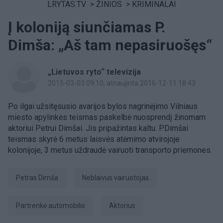
LRYTAS.TV
>
ŽINIOS
>
KRIMINALAI
Į koloniją siunčiamas P.
Dimša: „Aš tam nepasiruošęs“
„Lietuvos ryto“ televizija
2015-03-03 09:10
, atnaujinta 2016-12-11 18:43
Po ilgai užsitęsusio avarijos bylos nagrinėjimo Vilniaus
miesto apylinkės teismas paskelbė nuosprendį žinomam
aktoriui Petrui Dimšai. Jis pripažintas kaltu. P.Dimšai
teismas skyrė 6 metus laisvės atėmimo atvirojoje
kolonijoje, 3 metus uždraudė vairuoti transporto priemones.
Petras Dimša
neblaivus vairuotojas
partrenkė automobilis
aktorius