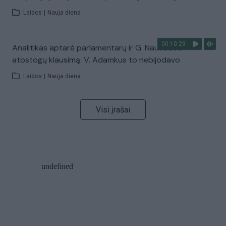
Laidos
|
Nauja diena
00:10:29
Analitikas aptarė parlamentarų ir G. Nausėdos
atostogų klausimą: V. Adamkus to nebijodavo
Laidos
|
Nauja diena
Visi įrašai