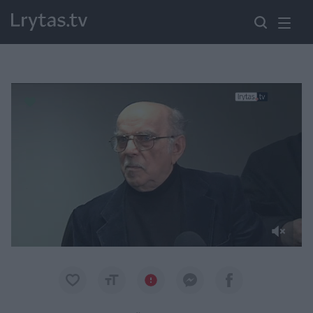
Paremkite Ukrainą