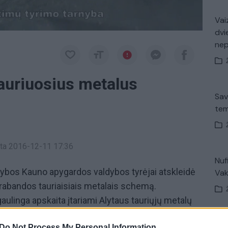
Vaiz
dvi
ne
 tauriuosius metalus
Sav
tem
inta 2016-12-11 17:36
Nuf
nybos Kauno apygardos valdybos tyrėjai atskleidė
Vak
trabandos tauriaisiais metalais schemą.
aulinga apskaita įtariami Alytaus tauriųjų metalų
r tos pačios įmonės darbuotojas. Tyrimo
Avar
Do Not Process My Personal Information