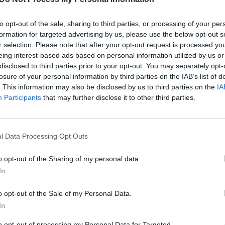
sų laužas su tauriųjų metalų priemaišomis be
aut
as iš Rusijos Federacijos ūkio subjektų, o į
to opt-out of the sale, sharing to third parties, or processing of your per
mas dokumentuose nurodant, kad vežamas
formation for targeted advertising by us, please use the below opt-out s
r selection. Please note that after your opt-out request is processed y
eing interest-based ads based on personal information utilized by us or
disclosed to third parties prior to your opt-out. You may separately opt-
molis
Kontrabanda
losure of your personal information by third parties on the IAB’s list of
. This information may also be disclosed by us to third parties on the
IA
Participants
that may further disclose it to other third parties.
Visi įrašai
l Data Processing Opt Outs
o opt-out of the Sharing of my personal data.
00:15:25
ų
Ruošiantis naujiems mokslo metams –
In
ažnai
vaikų teisių tarnybos primena: štai apie ką
būtina pasikalbėti
o opt-out of the Sale of my Personal Data.
In
Laidos
|
Nauja diena
to opt-out of processing my Personal Data for Targeted