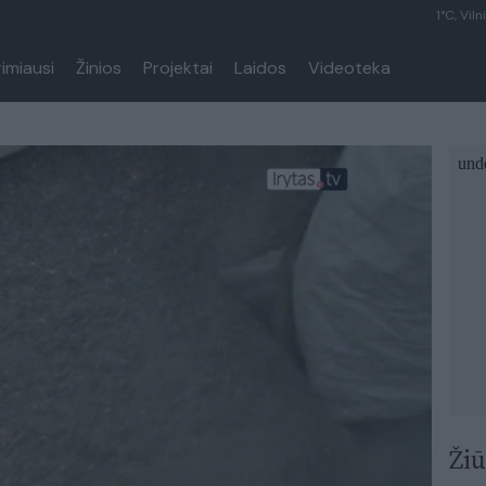
1°C, Viln
rimiausi
Žinios
Projektai
Laidos
Videoteka
Žiū