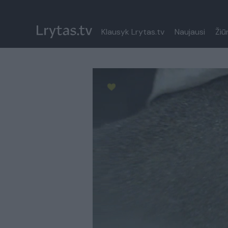
Klausyk Lrytas.tv
Naujausi
Žiū
Paremkite Ukrainą