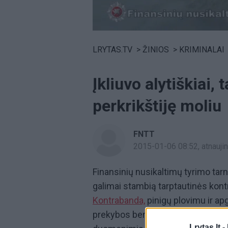
Volume
0%
LRYTAS.TV
>
ŽINIOS
>
KRIMINALAI
Įkliuvo alytiškiai,
perkrikštiję moliu
FNTT
2015-01-06 08:52
, atnauj
Finansinių nusikaltimų tyrimo tar
galimai stambią tarptautinės kon
Kontrabanda,
pinigų plovimu ir apg
prekybos bendrovės direktorius i
Lrytas.lt -