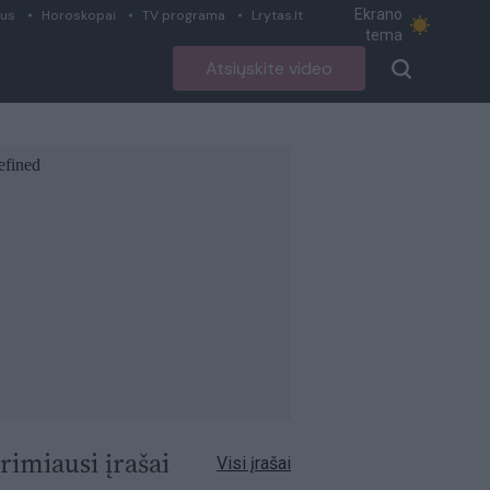
Ekrano
ius
Horoskopai
TV programa
Lrytas.lt
tema
Atsiųskite video
rimiausi įrašai
Visi įrašai