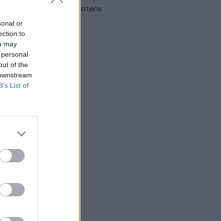
omobilis sužalojo dvi moteris
sonal or
Žinios
|
Lietuvos diena
ection to
ou may
 personal
out of the
 downstream
B’s List of