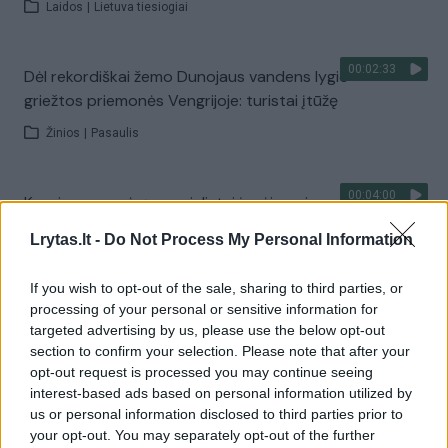
Laidos
|
Lietuva tiesiogiai
00:02:33
Dėl rekordiškai žemo Dunojaus vandens lygio –
griežtos priemonės Vengrijoje: turistai įtūžę
Žinios
|
Pasaulis
00:04:00
Kuprines pasvėrę specialistai įspėja apie pavojingą
įprotį: tą daro daugiau nei pusė pradinukų
Lrytas.lt -
Do Not Process My Personal Information
Žinios
|
Lietuvos diena
If you wish to opt-out of the sale, sharing to third parties, or
processing of your personal or sensitive information for
Visi įrašai
targeted advertising by us, please use the below opt-out
section to confirm your selection. Please note that after your
opt-out request is processed you may continue seeing
interest-based ads based on personal information utilized by
Žiūrimiausi įrašai
us or personal information disclosed to third parties prior to
your opt-out. You may separately opt-out of the further