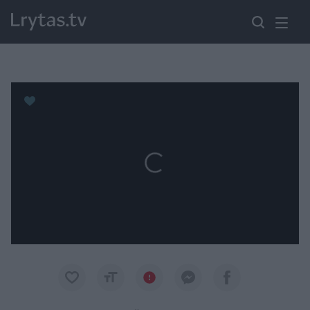
Paremkite Ukrainą