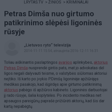
LRYTAS.TV
>
ŽINIOS
>
KRIMINALAI
Petras Dimša nuo girtumo
patikrinimo slėpėsi ligoninės
rūsyje
„Lietuvos ryto“ televizija
2014-11-11 15:54
, atnaujinta 2016-12-11 16:31
Toliau aiškinantis paslaptingos
avarijos
aplinkybes,
aktorius
Petras Dimša
nusprendė gintis pats, mat jo advokatas dėl
ligos negali dalyvauti teisme, o valstybės siūlomas aktoriui
neįtiko. Iš karto po įvykio P.Dimšą ligoninėje apžiūrėjęs
medikas pasakojo, kad išgirdęs apie girtumo patikrinimą
aktorius
pabėgo iš apžiūros kabineto. Ligoninės darbuotojai
jį rado rūsyje, šalia koplytėlės. Po incidento medikas net
apsaugos pareigūnų paprašė prižiūrėti aktorių, kad šis dar
kartą nepabėgtų.