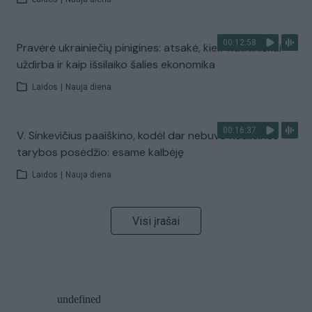
00:12:58
Pravėrė ukrainiečių pinigines: atsakė, kiek vidutiniškai
uždirba ir kaip išsilaiko šalies ekonomika
Laidos
|
Nauja diena
00:16:37
V. Sinkevičius paaiškino, kodėl dar nebuvo Koalicinės
tarybos posėdžio: esame kalbėję
Laidos
|
Nauja diena
Visi įrašai