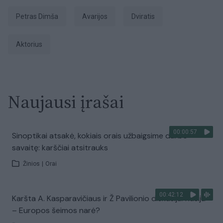
Petras Dimša
Avarijos
Dviratis
aktorius
Naujausi įrašai
00:00:57
Sinoptikai atsakė, kokiais orais užbaigsime darbo
savaitę: karščiai atsitrauks
Žinios
|
Orai
00:42:12
Karšta A. Kasparavičiaus ir Ž Pavilionio diskusija: Rusija
– Europos šeimos narė?