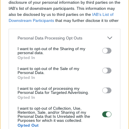
disclosure of your personal information by third parties on the
IAB’s list of downstream participants. This information may
00:00:30
Vaizdai iš tragiškos avarijos Vilniaus r.: dviejų moterų ir
also be disclosed by us to third parties on the
IAB’s List of
vaiko gyvybių išgelbėti nepavyko
Downstream Participants
that may further disclose it to other
third parties.
Žinios
|
Lietuvos diena
Personal Data Processing Opt Outs
00:00:57
Savaitės vidurys nusimato karštas: temperatūra kils iki
I want to opt-out of the Sharing of my
personal data.
32 laipsnių šilumos
Opted In
Žinios
|
Orai
I want to opt-out of the Sale of my
Personal Data.
Opted In
00:00:59
Nufilmavo, kaip patvino Vilniaus Vakarinis aplinkkelis:
I want to opt-out of processing my
vaizdas pribloškia
Personal Data for Targeted Advertising.
Opted In
Žinios
|
Lietuvos diena
I want to opt-out of Collection, Use,
Retention, Sale, and/or Sharing of my
Personal Data that Is Unrelated with the
00:00:55
Purposes for which it was collected.
Avarija Vilniuje: į stotelę įsirėžęs automobilis sužalojo
Opted Out
dvi moteris