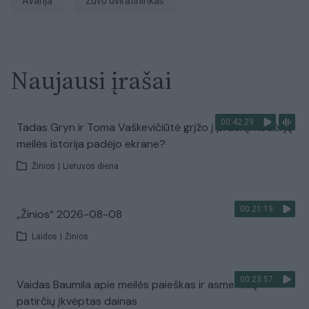
avarija
žuvo dviratininkas
Naujausi įrašai
00:42:29
Tadas Gryn ir Toma Vaškevičiūtė grįžo į praeitį: kodėl jų
meilės istorija padėjo ekrane?
Žinios
|
Lietuvos diena
00:21:19
„Žinios“ 2026-08-08
Laidos
|
Žinios
00:23:57
Vaidas Baumila apie meilės paieškas ir asmeninių
patirčių įkvėptas dainas