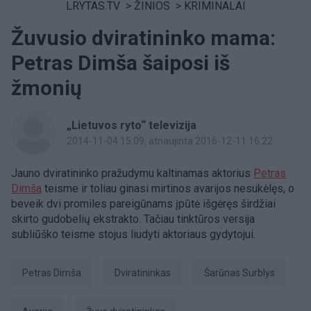
LRYTAS.TV
>
ŽINIOS
>
KRIMINALAI
Žuvusio dviratininko mama:
Petras Dimša šaiposi iš
žmonių
„Lietuvos ryto“ televizija
2014-11-04 15:09
, atnaujinta 2016-12-11 16:22
Jauno dviratininko pražudymu kaltinamas aktorius
Petras
Dimša
teisme ir toliau ginasi mirtinos avarijos nesukėlęs, o
beveik dvi promiles pareigūnams įpūtė išgėręs širdžiai
skirto gudobelių ekstrakto. Tačiau tinktūros versija
subliūško teisme stojus liudyti aktoriaus gydytojui.
Petras Dimša
dviratininkas
Šarūnas Surblys