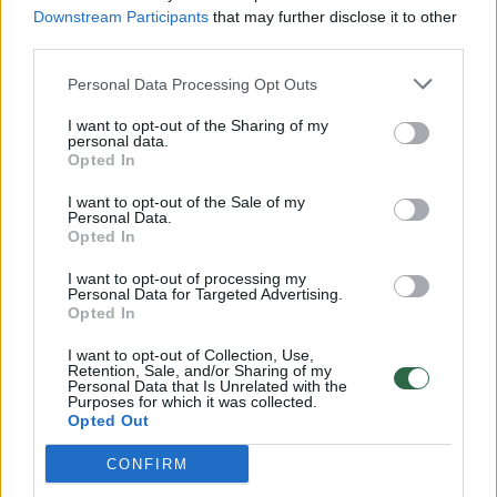
Downstream Participants
that may further disclose it to other
third parties.
00:00:57
Savaitės vidurys nusimato karštas: temperatūra kils iki
Personal Data Processing Opt Outs
32 laipsnių šilumos
I want to opt-out of the Sharing of my
Žinios
|
Orai
personal data.
Opted In
00:15:54
V. Zalužno pasisakymą laiko bandymu įsitvirtinti
I want to opt-out of the Sale of my
Personal Data.
Ukrainos politikoje: jis yra neteisus
Opted In
Laidos
|
Nauja diena
I want to opt-out of processing my
Personal Data for Targeted Advertising.
Opted In
00:00:59
Nufilmavo, kaip patvino Vilniaus Vakarinis aplinkkelis:
I want to opt-out of Collection, Use,
vaizdas pribloškia
Retention, Sale, and/or Sharing of my
Personal Data that Is Unrelated with the
Purposes for which it was collected.
Žinios
|
Lietuvos diena
Opted Out
CONFIRM
Visi įrašai