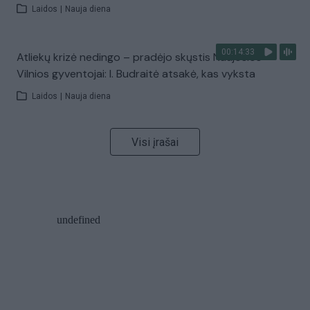
Laidos
|
Nauja diena
00:14:33
Atliekų krizė nedingo – pradėjo skųstis Naujosios
Vilnios gyventojai: I. Budraitė atsakė, kas vyksta
Laidos
|
Nauja diena
Visi įrašai