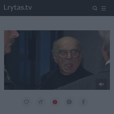
Paremkite Ukrainą