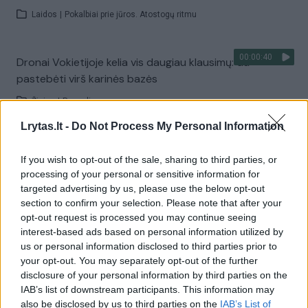
Laidos
|
Pokalbiai prie jūros. Atostogų ritmu
00:00:40
Dronai Vokietijoje kelia vis daugiau klausimų: du
pastebėti virš karinės bazės
Žinios
|
Pasaulis
Lrytas.lt -
Do Not Process My Personal Information
Visi įrašai
If you wish to opt-out of the sale, sharing to third parties, or
processing of your personal or sensitive information for
targeted advertising by us, please use the below opt-out
section to confirm your selection. Please note that after your
Žiūrimiausi įrašai
opt-out request is processed you may continue seeing
interest-based ads based on personal information utilized by
us or personal information disclosed to third parties prior to
00:00:30
Vaizdai iš tragiškos avarijos Vilniaus r.: dviejų moterų ir
your opt-out. You may separately opt-out of the further
disclosure of your personal information by third parties on the
vaiko gyvybių išgelbėti nepavyko
IAB’s list of downstream participants. This information may
Žinios
|
Lietuvos diena
also be disclosed by us to third parties on the
IAB’s List of