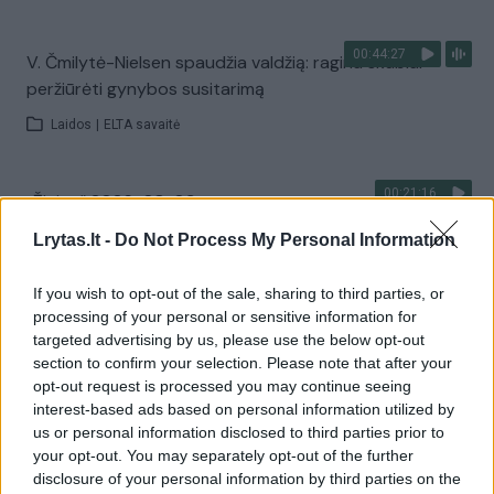
00:44:27
V. Čmilytė-Nielsen spaudžia valdžią: ragina skubiai
peržiūrėti gynybos susitarimą
Laidos
|
ELTA savaitė
00:21:16
„Žinios“ 2026-08-09
Laidos
|
Žinios
Lrytas.lt -
Do Not Process My Personal Information
If you wish to opt-out of the sale, sharing to third parties, or
Visi įrašai
processing of your personal or sensitive information for
targeted advertising by us, please use the below opt-out
section to confirm your selection. Please note that after your
opt-out request is processed you may continue seeing
Žiūrimiausi įrašai
interest-based ads based on personal information utilized by
us or personal information disclosed to third parties prior to
your opt-out. You may separately opt-out of the further
disclosure of your personal information by third parties on the
00:00:30