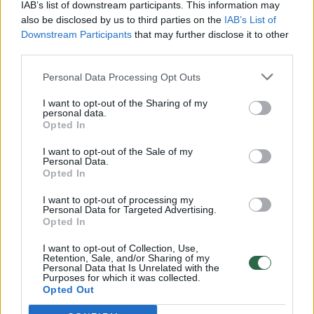
Vaizdai iš tragiškos avarijos Vilniaus r.: dviejų moterų ir
IAB’s list of downstream participants. This information may
vaiko gyvybių išgelbėti nepavyko
also be disclosed by us to third parties on the
IAB’s List of
Downstream Participants
that may further disclose it to other
Žinios
|
Lietuvos diena
third parties.
Personal Data Processing Opt Outs
00:00:57
Savaitės vidurys nusimato karštas: temperatūra kils iki
I want to opt-out of the Sharing of my
32 laipsnių šilumos
personal data.
Opted In
Žinios
|
Orai
I want to opt-out of the Sale of my
Personal Data.
00:15:54
Opted In
V. Zalužno pasisakymą laiko bandymu įsitvirtinti
Ukrainos politikoje: jis yra neteisus
I want to opt-out of processing my
Personal Data for Targeted Advertising.
Laidos
|
Nauja diena
Opted In
I want to opt-out of Collection, Use,
Retention, Sale, and/or Sharing of my
00:00:57
Sinoptikai atsakė, kokiais orais užbaigsime darbo
Personal Data that Is Unrelated with the
Purposes for which it was collected.
savaitę: karščiai atsitrauks
Opted Out
Žinios
|
Orai