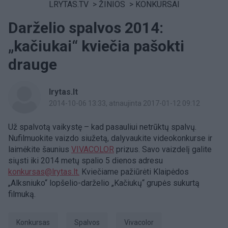
LRYTAS.TV
>
ŽINIOS
>
KONKURSAI
Darželio spalvos 2014:
„kačiukai“ kviečia pašokti
drauge
lrytas.lt
2014-10-06 13:33
, atnaujinta 2017-01-12 09:12
Už spalvotą vaikystę – kad pasauliui netrūktų spalvų.
Nufilmuokite vaizdo siužetą, dalyvaukite videokonkurse ir
laimėkite šaunius
VIVACOLOR
prizus. Savo vaizdelį galite
siųsti iki 2014 metų spalio 5 dienos adresu
konkursas@lrytas.lt.
Kviečiame pažiūrėti Klaipėdos
„Alksniuko“ lopšelio-darželio „Kačiukų“ grupės sukurtą
filmuką.
Konkursas
Spalvos
Vivacolor