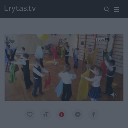
Paremkite Ukrainą