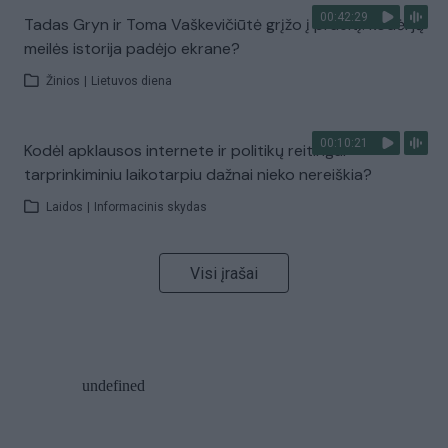
00:42:29
Tadas Gryn ir Toma Vaškevičiūtė grįžo į praeitį: kodėl jų
meilės istorija padėjo ekrane?
Žinios
|
Lietuvos diena
00:10:21
Kodėl apklausos internete ir politikų reitingai
tarprinkiminiu laikotarpiu dažnai nieko nereiškia?
Laidos
|
Informacinis skydas
Visi įrašai