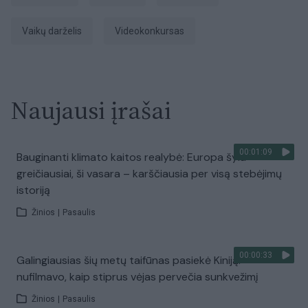
vaikų darželis
videokonkursas
Naujausi įrašai
00:01:09
Bauginanti klimato kaitos realybė: Europa šyla
greičiausiai, ši vasara – karščiausia per visą stebėjimų
istoriją
Žinios
|
Pasaulis
00:00:33
Galingiausias šių metų taifūnas pasiekė Kiniją:
nufilmavo, kaip stiprus vėjas pervečia sunkvežimį
Žinios
|
Pasaulis