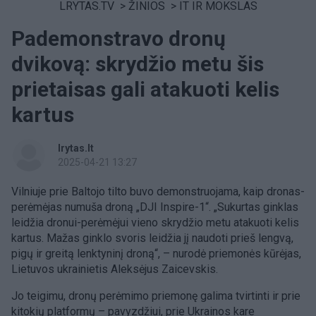
LRYTAS.TV
>
ŽINIOS
>
IT IR MOKSLAS
Pademonstravo dronų
dvikovą: skrydžio metu šis
prietaisas gali atakuoti kelis
kartus
lrytas.lt
2025-04-21 13:27
Vilniuje prie Baltojo tilto buvo demonstruojama, kaip dronas-
perėmėjas numuša droną „DJI Inspire-1“. „Sukurtas ginklas
leidžia dronui-perėmėjui vieno skrydžio metu atakuoti kelis
kartus. Mažas ginklo svoris leidžia jį naudoti prieš lengvą,
pigų ir greitą lenktyninį droną“, – nurodė priemonės kūrėjas,
Lietuvos ukrainietis Aleksėjus Zaicevskis.
Jo teigimu, dronų perėmimo priemonę galima tvirtinti ir prie
kitokių platformų – pavyzdžiui, prie Ukrainos kare