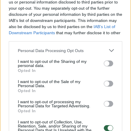
us or personal information disclosed to third parties prior to
your opt-out. You may separately opt-out of the further
Žiūrimiausi įrašai
disclosure of your personal information by third parties on the
IAB’s list of downstream participants. This information may
also be disclosed by us to third parties on the
IAB’s List of
Downstream Participants
that may further disclose it to other
00:00:30
Vaizdai iš tragiškos avarijos Vilniaus r.: dviejų moterų ir
third parties.
vaiko gyvybių išgelbėti nepavyko
Personal Data Processing Opt Outs
Žinios
|
Lietuvos diena
I want to opt-out of the Sharing of my
personal data.
Opted In
00:00:57
Savaitės vidurys nusimato karštas: temperatūra kils iki
32 laipsnių šilumos
I want to opt-out of the Sale of my
Personal Data.
Žinios
Opted In
|
Orai
I want to opt-out of processing my
Personal Data for Targeted Advertising.
00:00:59
Nufilmavo, kaip patvino Vilniaus Vakarinis aplinkkelis:
Opted In
vaizdas pribloškia
I want to opt-out of Collection, Use,
Retention, Sale, and/or Sharing of my
Žinios
|
Lietuvos diena
Personal Data that Is Unrelated with the