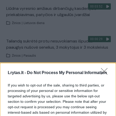
00:03:52
Liūdna vyresnio amžiaus dirbančiųjų kasdienybė –
priekabiavimas, patyčios ir užgaulūs įvardžiai
Žinios
|
Lietuvos diena
00:00:29
Tailandą sukrėtė protu nesuvokiamas išpuolis:
paauglys nušovė senelius, 3 mokytojus ir 3 moksleivius
Žinios
|
Pasaulis
00:02:08
Lrytas.lt -
Do Not Process My Personal Information
Aukštaitijos pučiamųjų orkestras Nyderlanduose
apgynė čempionų vardą
If you wish to opt-out of the sale, sharing to third parties, or
Žinios
|
Lietuvos diena
processing of your personal or sensitive information for
targeted advertising by us, please use the below opt-out
section to confirm your selection. Please note that after your
Visi įrašai
opt-out request is processed you may continue seeing
interest-based ads based on personal information utilized by