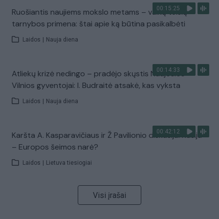
00:15:25
Ruošiantis naujiems mokslo metams – vaikų teisių
tarnybos primena: štai apie ką būtina pasikalbėti
Laidos
|
Nauja diena
00:14:33
Atliekų krizė nedingo – pradėjo skųstis Naujosios
Vilnios gyventojai: I. Budraitė atsakė, kas vyksta
Laidos
|
Nauja diena
00:42:12
Karšta A. Kasparavičiaus ir Ž Pavilionio diskusija: Rusija
– Europos šeimos narė?
Laidos
|
Lietuva tiesiogiai
Visi įrašai