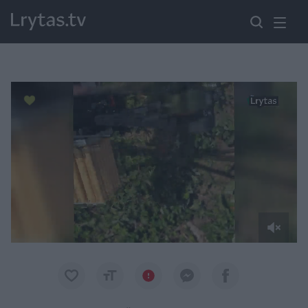
Paremkite Ukrainą