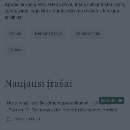
išpopuliarėjusių FPV atakos dronų ir taip numušti stebėjimo,
koregavimo, logistikos, bombardavimo dronus ir kitokius
taikinius.
dronai
demonstracija
Baltasis tiltas
Vilnius
Naujausi įrašai
00:02:40
Nors teigė, kad šaudmenų pakankamai – Ukrainai
„Patriot“ D. Trumpas skirti nenori: raketų mes norime
Žinios
|
Pasaulis