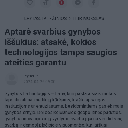
LRYTAS.TV
>
ŽINIOS
>
IT IR MOKSLAS
Aptarė svarbius gynybos
iššūkius: atsakė, kokios
technologijos tampa saugios
ateities garantu
lrytas.lt
2024-04-26 09:00
Gynybos technologijos – tema, kuri pastaraisiais metais
tapo itin aktuali ne tik jų kūrėjams, krašto apsaugos
institucijoms ar entuziastams, besidomintiems pasiekimais
gynybos srityje. Dėl besikeičiančios geopolitinės padėties,
gynybos inovacijos ir jų vystymo svarba įgauna vis didesnę
svarbą ir dėmesį plačiojoje visuomenėje, kuri aiškiai