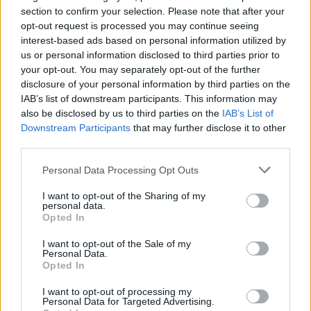
įprotį: tą daro daugiau nei pusė pradinukų
section to confirm your selection. Please note that after your
opt-out request is processed you may continue seeing
Žinios
|
Lietuvos diena
interest-based ads based on personal information utilized by
us or personal information disclosed to third parties prior to
your opt-out. You may separately opt-out of the further
Visi įrašai
disclosure of your personal information by third parties on the
IAB’s list of downstream participants. This information may
also be disclosed by us to third parties on the
IAB’s List of
Downstream Participants
that may further disclose it to other
Žiūrimiausi įrašai
third parties.
Personal Data Processing Opt Outs
00:00:30
Vaizdai iš tragiškos avarijos Vilniaus r.: dviejų moterų ir
I want to opt-out of the Sharing of my
vaiko gyvybių išgelbėti nepavyko
personal data.
Opted In
Žinios
|
Lietuvos diena
I want to opt-out of the Sale of my
Personal Data.
Opted In
00:00:57
Savaitės vidurys nusimato karštas: temperatūra kils iki
32 laipsnių šilumos
I want to opt-out of processing my
Personal Data for Targeted Advertising.