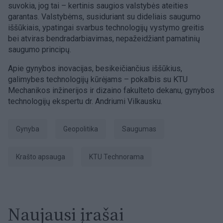
suvokia, jog tai – kertinis saugios valstybės ateities
garantas. Valstybėms, susiduriant su dideliais saugumo
iššūkiais, ypatingai svarbus technologijų vystymo greitis
bei atviras bendradarbiavimas, nepažeidžiant pamatinių
saugumo principų.
Apie gynybos inovacijas, besikeičiančius iššūkius,
galimybes technologijų kūrėjams – pokalbis su KTU
Mechanikos inžinerijos ir dizaino fakulteto dekanu, gynybos
technologijų ekspertu dr. Andriumi Vilkausku.
gynyba
geopolitika
Saugumas
krašto apsauga
KTU Technorama
Naujausi įrašai