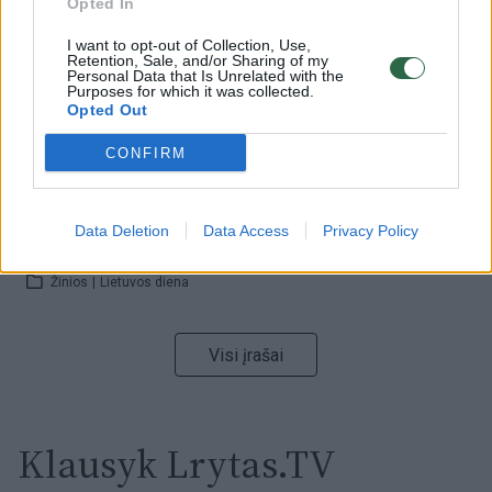
Opted In
Žinios
|
Orai
I want to opt-out of Collection, Use,
Retention, Sale, and/or Sharing of my
00:00:59
Personal Data that Is Unrelated with the
Nufilmavo, kaip patvino Vilniaus Vakarinis aplinkkelis:
Purposes for which it was collected.
vaizdas pribloškia
Opted Out
Žinios
|
Lietuvos diena
CONFIRM
00:00:55
Avarija Vilniuje: į stotelę įsirėžęs automobilis sužalojo
Data Deletion
Data Access
Privacy Policy
dvi moteris
Žinios
|
Lietuvos diena
Visi įrašai
Klausyk Lrytas.TV