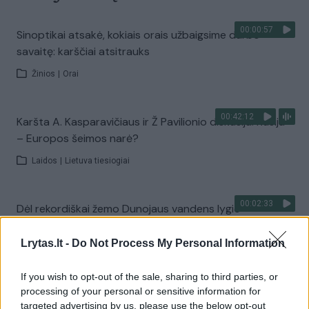
00:00:57
Sinoptikai atsakė, kokiais orais užbaigsime darbo
savaitę: karščiai atsitrauks
Žinios
|
Orai
00:42:12
Karšta A. Kasparavičiaus ir Ž Pavilionio diskusija: Rusija
– Europos šeimos narė?
Laidos
|
Lietuva tiesiogiai
00:02:33
Dėl rekordiškai žemo Dunojaus vandens lygio –
griežtos priemonės Vengrijoje: turistai įtūžę
Lrytas.lt -
Do Not Process My Personal Information
Žinios
|
Pasaulis
If you wish to opt-out of the sale, sharing to third parties, or
processing of your personal or sensitive information for
00:04:00
Kuprines pasvėrę specialistai įspėja apie pavojingą
targeted advertising by us, please use the below opt-out