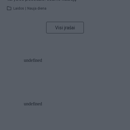
Laidos
|
Nauja diena
Visi įrašai