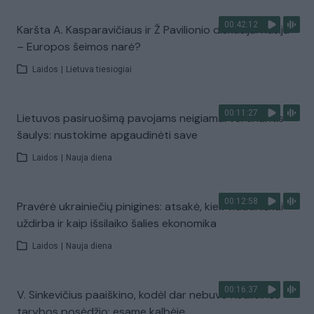
00:42:12
Karšta A. Kasparavičiaus ir Ž Pavilionio diskusija: Rusija
– Europos šeimos narė?
Laidos
|
Lietuva tiesiogiai
00:11:27
Lietuvos pasiruošimą pavojams neigiamai vertinantis
šaulys: nustokime apgaudinėti save
Laidos
|
Nauja diena
00:12:58
Pravėrė ukrainiečių pinigines: atsakė, kiek vidutiniškai
uždirba ir kaip išsilaiko šalies ekonomika
Laidos
|
Nauja diena
00:16:37
V. Sinkevičius paaiškino, kodėl dar nebuvo Koalicinės
tarybos posėdžio: esame kalbėję