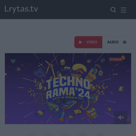
VIDEO
AUDIO
Paremkite Ukrainą