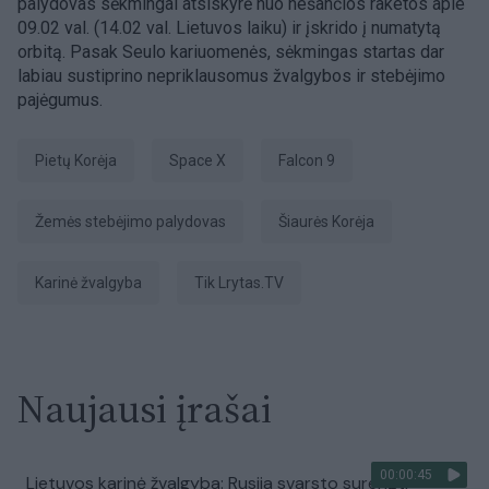
palydovas sėkmingai atsiskyrė nuo nešančios raketos apie
09.02 val. (14.02 val. Lietuvos laiku) ir įskrido į numatytą
orbitą. Pasak Seulo kariuomenės, sėkmingas startas dar
labiau sustiprino nepriklausomus žvalgybos ir stebėjimo
pajėgumus.
Pietų Korėja
Space X
Falcon 9
žemės stebėjimo palydovas
Šiaurės Korėja
karinė žvalgyba
tik Lrytas.TV
Naujausi įrašai
00:00:45
Lietuvos karinė žvalgyba: Rusija svarsto surengti