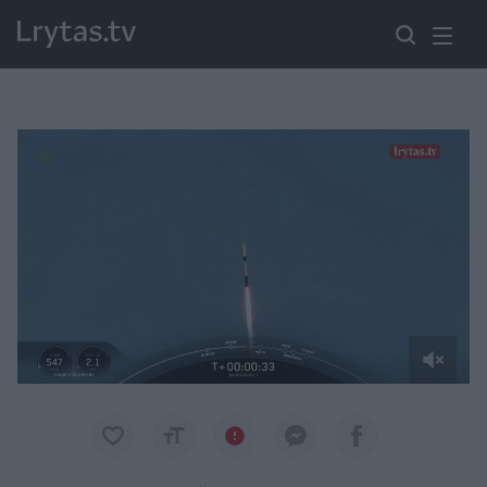
Paremkite Ukrainą