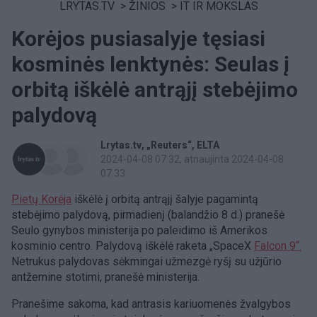
LRYTAS.TV
>
ŽINIOS
>
IT IR MOKSLAS
Korėjos pusiasalyje tęsiasi
kosminės lenktynės: Seulas į
orbitą iškėlė antrąjį stebėjimo
palydovą
Lrytas.tv
„Reuters“
ELTA
2024-04-08 07:32
, atnaujinta 2024-04-08
07:33
Pietų Korėja
iškėlė į orbitą antrąjį šalyje pagamintą
stebėjimo palydovą, pirmadienį (balandžio 8 d.) pranešė
Seulo gynybos ministerija po paleidimo iš Amerikos
kosminio centro. Palydovą iškėlė raketa „SpaceX
Falcon 9“.
Netrukus palydovas sėkmingai užmezgė ryšį su užjūrio
antžemine stotimi, pranešė ministerija.
Pranešime sakoma, kad antrasis kariuomenės žvalgybos