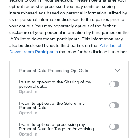
section to confirm your selection. Please note that after your
Laidos
|
Lietuva tiesiogiai
opt-out request is processed you may continue seeing
interest-based ads based on personal information utilized by
us or personal information disclosed to third parties prior to
Visi įrašai
your opt-out. You may separately opt-out of the further
disclosure of your personal information by third parties on the
IAB’s list of downstream participants. This information may
also be disclosed by us to third parties on the
IAB’s List of
Žiūrimiausi įrašai
Downstream Participants
that may further disclose it to other
third parties.
Personal Data Processing Opt Outs
00:00:49
Pateikė daugiau detalių apie iš tėvų paimtus šešis
vaikus: jiems kilusi grėsmė
I want to opt-out of the Sharing of my
personal data.
Žinios
|
Lietuvos diena
Opted In
I want to opt-out of the Sale of my
Personal Data.
00:00:30
Vaizdai iš tragiškos avarijos Vilniaus r.: dviejų moterų ir
Opted In
vaiko gyvybių išgelbėti nepavyko
I want to opt-out of processing my
Personal Data for Targeted Advertising.
Žinios
|
Lietuvos diena
Opted In