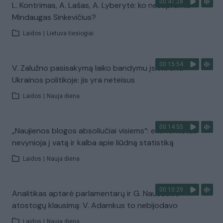
00:41:28
L. Kontrimas, A. Lašas, A. Lyberytė: ko nesupranta
Mindaugas Sinkevičius?
Laidos
|
Lietuva tiesiogiai
00:15:54
V. Zalužno pasisakymą laiko bandymu įsitvirtinti
Ukrainos politikoje: jis yra neteisus
Laidos
|
Nauja diena
00:14:55
„Naujienos blogos absoliučiai visiems“: ekonomistas
nevynioja į vatą ir kalba apie liūdną statistiką
Laidos
|
Nauja diena
00:10:29
Analitikas aptarė parlamentarų ir G. Nausėdos
atostogų klausimą: V. Adamkus to nebijodavo
Laidos
|
Nauja diena