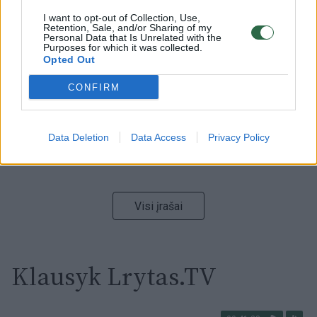
I want to opt-out of Collection, Use,
00:00:59
Retention, Sale, and/or Sharing of my
Nufilmavo, kaip patvino Vilniaus Vakarinis aplinkkelis:
Personal Data that Is Unrelated with the
vaizdas pribloškia
Purposes for which it was collected.
Opted Out
Žinios
|
Lietuvos diena
CONFIRM
00:02:01
„Pagarba pirmajai premjerei“: pasidalijo jautriais
prisiminimais apie Kazimierą Prunskienę
Data Deletion
Data Access
Privacy Policy
Žinios
|
Lietuvos diena
Visi įrašai
Klausyk Lrytas.TV