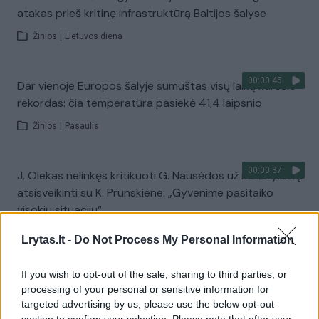
atakas prieš kritinę infrastruktūrą Baltijos šalyse
Žinios
|
Lietuvos diena
00:00:45
Dar vienoje Europos šalyje sumuštas visų laikų karščio
rekordas: čia temperatūra pasiekė 41,4 laipsnio
Žinios
|
Pasaulis
00:00:37
J. Olekas nelinkęs kritikuoti G. Nausėdos už neatvykimą
atsisveikinti su K. Prunskiene: „Gyvenime pasitaiko
visokių situacijų“
Žinios
|
Lietuvos diena
Lrytas.lt -
Do Not Process My Personal Information
If you wish to opt-out of the sale, sharing to third parties, or
00:41:28
L. Kontrimas, A. Lašas, A. Lyberytė: ko nesupranta
processing of your personal or sensitive information for
Mindaugas Sinkevičius?
targeted advertising by us, please use the below opt-out