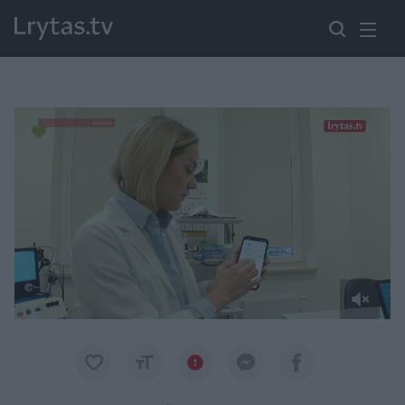
Paremkite Ukrainą