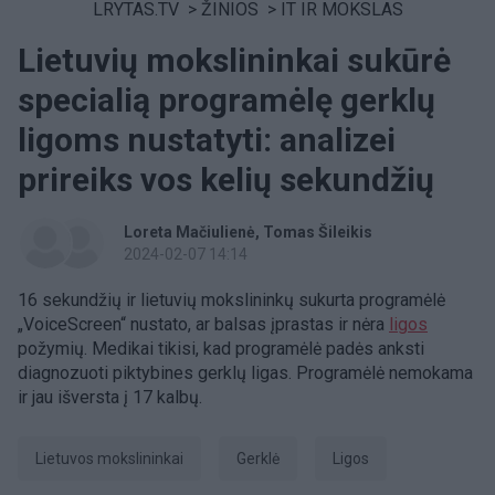
LRYTAS.TV
>
ŽINIOS
>
IT IR MOKSLAS
Lietuvių mokslininkai sukūrė
specialią programėlę gerklų
ligoms nustatyti: analizei
prireiks vos kelių sekundžių
Loreta Mačiulienė
Tomas Šileikis
2024-02-07 14:14
16 sekundžių ir lietuvių mokslininkų sukurta programėlė
„VoiceScreen“ nustato, ar balsas įprastas ir nėra
ligos
požymių. Medikai tikisi, kad programėlė padės anksti
diagnozuoti piktybines gerklų ligas. Programėlė nemokama
ir jau išversta į 17 kalbų.
Lietuvos mokslininkai
gerklė
ligos