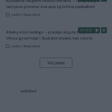
Ruošiantis naujiems mokslo metams – vaikų teisių
tarnybos primena: štai apie ką būtina pasikalbėti
Laidos
|
Nauja diena
00:14:33
Atliekų krizė nedingo – pradėjo skųstis Naujosios
Vilnios gyventojai: I. Budraitė atsakė, kas vyksta
Laidos
|
Nauja diena
Visi įrašai