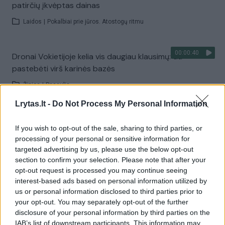
patirčių įkvėptas dainas
Laidos
|
Pokalbiai prie jūros. Atostogų ritmu
00:00:40
Dronai Vokietijoje kelia vis daugiau klausimų: du
pastebėti virš karinės bazės
Žinios
|
Pasaulis
Lrytas.lt -
Do Not Process My Personal Information
Visi įrašai
If you wish to opt-out of the sale, sharing to third parties, or
processing of your personal or sensitive information for
targeted advertising by us, please use the below opt-out
Žiūrimiausi įrašai
section to confirm your selection. Please note that after your
opt-out request is processed you may continue seeing
interest-based ads based on personal information utilized by
us or personal information disclosed to third parties prior to
00:00:30
Vaizdai iš tragiškos avarijos Vilniaus r.: dviejų moterų ir
your opt-out. You may separately opt-out of the further
disclosure of your personal information by third parties on the
vaiko gyvybių išgelbėti nepavyko
IAB’s list of downstream participants. This information may