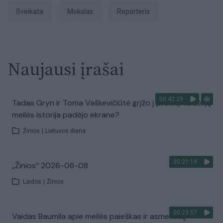
Sveikata
Mokslas
Reporteris
Naujausi įrašai
00:42:29
Tadas Gryn ir Toma Vaškevičiūtė grįžo į praeitį: kodėl jų
meilės istorija padėjo ekrane?
Žinios
|
Lietuvos diena
00:21:19
„Žinios“ 2026-08-08
Laidos
|
Žinios
00:23:57
Vaidas Baumila apie meilės paieškas ir asmeninių