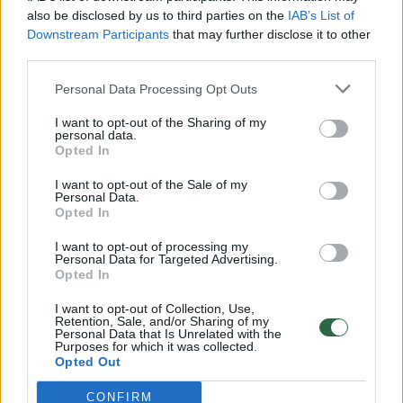
Žinios
|
Lietuvos diena
also be disclosed by us to third parties on the
IAB’s List of
Downstream Participants
that may further disclose it to other
third parties.
00:00:57
Savaitės vidurys nusimato karštas: temperatūra kils iki
Personal Data Processing Opt Outs
32 laipsnių šilumos
I want to opt-out of the Sharing of my
Žinios
|
Orai
personal data.
Opted In
00:15:54
V. Zalužno pasisakymą laiko bandymu įsitvirtinti
I want to opt-out of the Sale of my
Personal Data.
Ukrainos politikoje: jis yra neteisus
Opted In
Laidos
|
Nauja diena
I want to opt-out of processing my
Personal Data for Targeted Advertising.
Opted In
00:05:25
K. Prunskienės brolis prisiminė jaudinančią akimirką
I want to opt-out of Collection, Use,
prieš mirtį: „Tai buvo simbolinis mūsų pagerbimo
Retention, Sale, and/or Sharing of my
Personal Data that Is Unrelated with the
ženklas“
Purposes for which it was collected.
Opted Out
Žinios
|
Lietuvos diena
CONFIRM