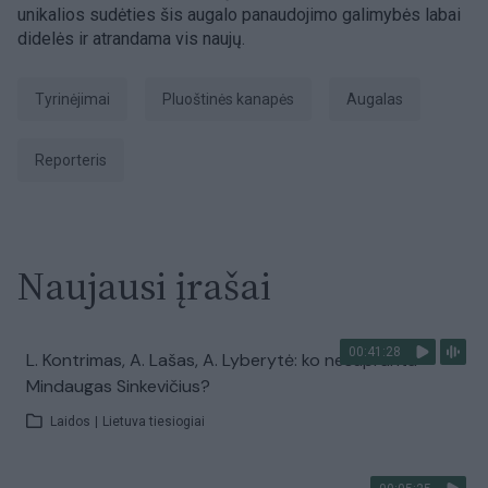
unikalios sudėties šis augalo panaudojimo galimybės labai
didelės ir atrandama vis naujų.
tyrinėjimai
pluoštinės kanapės
augalas
Reporteris
Naujausi įrašai
00:41:28
L. Kontrimas, A. Lašas, A. Lyberytė: ko nesupranta
Mindaugas Sinkevičius?
Laidos
|
Lietuva tiesiogiai