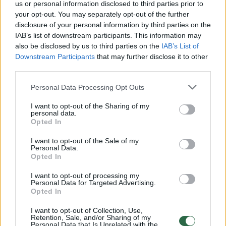
us or personal information disclosed to third parties prior to
your opt-out. You may separately opt-out of the further
Žiūrimiausi įrašai
disclosure of your personal information by third parties on the
IAB’s list of downstream participants. This information may
also be disclosed by us to third parties on the
IAB’s List of
Downstream Participants
that may further disclose it to other
00:00:49
Pateikė daugiau detalių apie iš tėvų paimtus šešis
third parties.
vaikus: jiems kilusi grėsmė
Personal Data Processing Opt Outs
Žinios
|
Lietuvos diena
I want to opt-out of the Sharing of my
personal data.
Opted In
00:00:30
Vaizdai iš tragiškos avarijos Vilniaus r.: dviejų moterų ir
vaiko gyvybių išgelbėti nepavyko
I want to opt-out of the Sale of my
Personal Data.
Žinios
Opted In
|
Lietuvos diena
I want to opt-out of processing my
Personal Data for Targeted Advertising.
00:00:59
Nufilmavo, kaip patvino Vilniaus Vakarinis aplinkkelis:
Opted In
vaizdas pribloškia
I want to opt-out of Collection, Use,
Retention, Sale, and/or Sharing of my
Žinios
|
Lietuvos diena
Personal Data that Is Unrelated with the