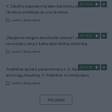
00:15:54
V. Zalužno pasisakymą laiko bandymu įsitvirtinti
Ukrainos politikoje: jis yra neteisus
Laidos
|
Nauja diena
00:14:55
„Naujienos blogos absoliučiai visiems“: ekonomistas
nevynioja į vatą ir kalba apie liūdną statistiką
Laidos
|
Nauja diena
00:10:29
Analitikas aptarė parlamentarų ir G. Nausėdos
atostogų klausimą: V. Adamkus to nebijodavo
Laidos
|
Nauja diena
Visi įrašai