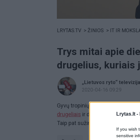
Volume
0%
LRYTAS.TV
>
ŽINIOS
>
IT IR MOKSL
Trys mitai apie die
drugelius, kuriais j
„Lietuvos ryto“ televizij
2020-04-16 09:29
Gyvų tropinių drugelių parodos edu
drugeliais
ir dalinasi mitais apie na
Lrytas.lt -
Taip pat sužinosite, kaip atpažinti,
If you wish 
sensitive in