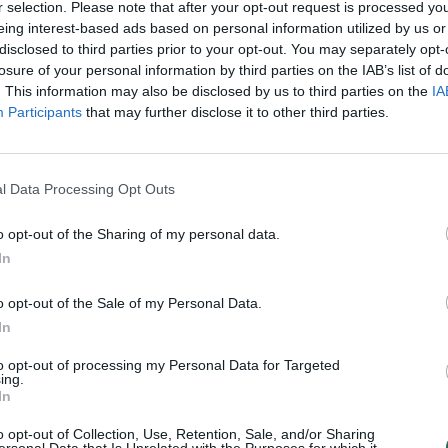
ija
laida vaikams
r selection. Please note that after your opt-out request is processed y
aut
eing interest-based ads based on personal information utilized by us or
disclosed to third parties prior to your opt-out. You may separately opt-
losure of your personal information by third parties on the IAB’s list of
. This information may also be disclosed by us to third parties on the
IA
Participants
that may further disclose it to other third parties.
Visi įrašai
0:57
00:42:12
aigsime
Karšta A. Kasparavičiaus ir Ž Pavilionio
l Data Processing Opt Outs
diskusija: Rusija – Europos šeimos narė?
o opt-out of the Sharing of my personal data.
Laidos
|
Lietuva tiesiogiai
In
o opt-out of the Sale of my Personal Data.
2:33
00:04:00
dens
Kuprines pasvėrę specialistai įspėja apie
In
e:
pavojingą įprotį: tą daro daugiau nei pusė
pradinukų
to opt-out of processing my Personal Data for Targeted
ing.
Žinios
|
Lietuvos diena
In
o opt-out of Collection, Use, Retention, Sale, and/or Sharing
ersonal Data that Is Unrelated with the Purposes for which it