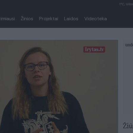
1°C, Viln
rimiausi
Žinios
Projektai
Laidos
Videoteka
Žiū