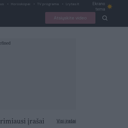
Ekrano
ius
Horoskopai
TV programa
Lrytas.lt
tema
Atsiųskite video
rimiausi įrašai
Visi įrašai