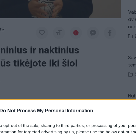
Vaiz
dvi
ne
AS
ninius ir naktinius
Sav
ūs tikėjote iki šiol
tem
a
Nuf
katoriai kviečia artimiau susipažinti su gražiaisiais
Vak
ktinius ir dieninius drugelius, kuriais tiki daugelis.
Do Not Process My Personal Information
 kokiu drugeliu grožitės – naktiniu ar dieniniu.
to opt-out of the sale, sharing to third parties, or processing of your per
formation for targeted advertising by us, please use the below opt-out s
Avar