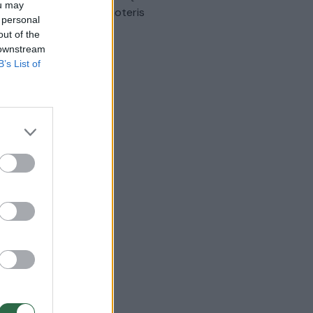
ou may
omobilis sužalojo dvi moteris
 personal
out of the
Žinios
|
Lietuvos diena
 downstream
B’s List of