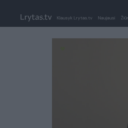
Klausyk Lrytas.tv
Naujausi
Žiū
Paremkite Ukrainą