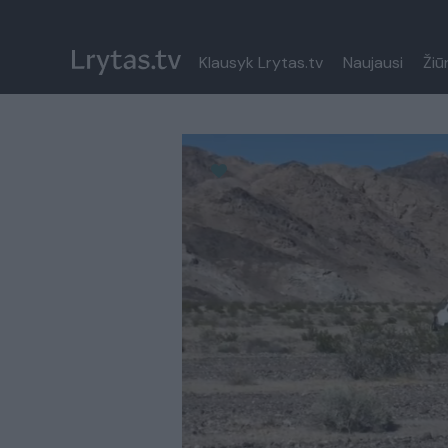
Klausyk Lrytas.tv
Naujausi
Žiū
Paremkite Ukrainą