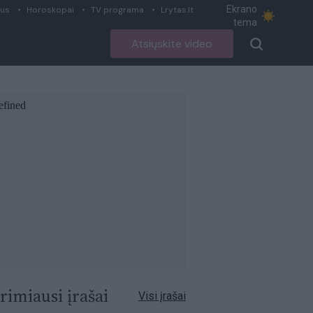
Ekrano
ius
Horoskopai
TV programa
Lrytas.lt
tema
Atsiųskite video
rimiausi įrašai
Visi įrašai