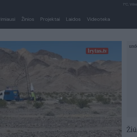
1°C, Viln
rimiausi
Žinios
Projektai
Laidos
Videoteka
Žiū