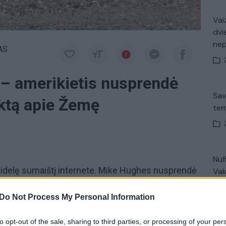
Vaiz
dvi
ne
AS
 – amerikietis nusprendė
Sav
aktą apie Žemę
tem
Nuf
delę sumaištį internete. Mike Hughes nusprendė
Vak
 jis pasigamino savadarbę raketą, kuria kilo į
Do Not Process My Personal Information
1872 pėdų aukštį, kas apytiksliai yra 571 metras ir
to opt-out of the sale, sharing to third parties, or processing of your per
V. 