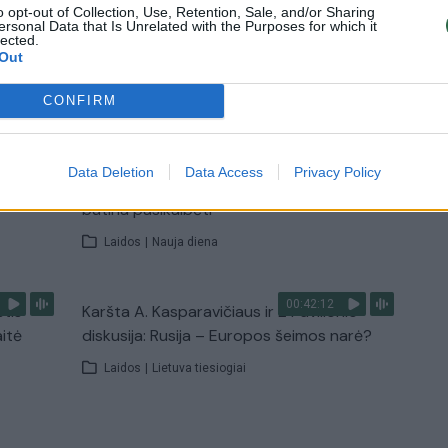
o opt-out of Collection, Use, Retention, Sale, and/or Sharing
ersonal Data that Is Unrelated with the Purposes for which it
lected.
Out
TV
Visi įrašai
CONFIRM
00:15:25
ų
Ruošiantis naujiems mokslo metams –
Data Deletion
Data Access
Privacy Policy
ažnai
vaikų teisių tarnybos primena: štai apie ką
būtina pasikalbėti
Laidos
|
Nauja diena
00:42:12
stis
Karšta A. Kasparavičiaus ir Ž Pavilionio
aitė
diskusija: Rusija – Europos šeimos narė?
Laidos
|
Lietuva tiesiogiai