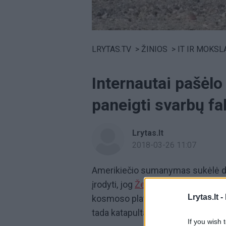
Volume
0%
LRYTAS.TV
>
ŽINIOS
>
IT IR MOKSL
Internautai pašėlo
paneigti svarbų f
Lrytas.lt
2018-03-26 11:07
Amerikiečio sumanymas sukėlė di
įrodyti, jog
Žemė
yra plokščia. Tam
Lrytas.lt -
kosmoso platybes. Tiesa, pakilo į 
tada katapultavosi.
If you wish 