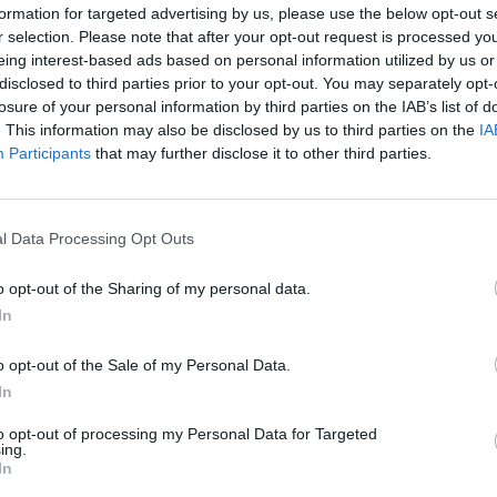
formation for targeted advertising by us, please use the below opt-out s
įsit
Video
tik Lrytas.TV
r selection. Please note that after your opt-out request is processed y
net
eing interest-based ads based on personal information utilized by us or
disclosed to third parties prior to your opt-out. You may separately opt-
losure of your personal information by third parties on the IAB’s list of
. This information may also be disclosed by us to third parties on the
IA
Participants
that may further disclose it to other third parties.
Visi įrašai
2:40
00:03:52
mai –
Liūdna vyresnio amžiaus dirbančiųjų
l Data Processing Opt Outs
nenori:
kasdienybė – priekabiavimas, patyčios ir
o opt-out of the Sharing of my personal data.
užgaulūs įvardžiai
In
Žinios
|
Lietuvos diena
o opt-out of the Sale of my Personal Data.
In
0:29
00:02:08
mas
Aukštaitijos pučiamųjų orkestras
3
Nyderlanduose apgynė čempionų vardą
to opt-out of processing my Personal Data for Targeted
ing.
In
Žinios
|
Lietuvos diena