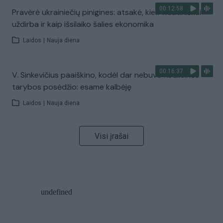
00:12:58
Pravėrė ukrainiečių pinigines: atsakė, kiek vidutiniškai
uždirba ir kaip išsilaiko šalies ekonomika
Laidos
|
Nauja diena
00:16:37
V. Sinkevičius paaiškino, kodėl dar nebuvo Koalicinės
tarybos posėdžio: esame kalbėję
Laidos
|
Nauja diena
Visi įrašai