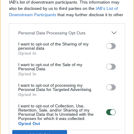
Vaizdai iš tragiškos avarijos Vilniaus r.: dviejų moterų ir
IAB’s list of downstream participants. This information may
vaiko gyvybių išgelbėti nepavyko
also be disclosed by us to third parties on the
IAB’s List of
Downstream Participants
that may further disclose it to other
Žinios
|
Lietuvos diena
third parties.
Personal Data Processing Opt Outs
00:00:57
Savaitės vidurys nusimato karštas: temperatūra kils iki
I want to opt-out of the Sharing of my
32 laipsnių šilumos
personal data.
Opted In
Žinios
|
Orai
I want to opt-out of the Sale of my
Personal Data.
00:00:59
Opted In
Nufilmavo, kaip patvino Vilniaus Vakarinis aplinkkelis:
vaizdas pribloškia
I want to opt-out of processing my
Personal Data for Targeted Advertising.
Žinios
|
Lietuvos diena
Opted In
I want to opt-out of Collection, Use,
Retention, Sale, and/or Sharing of my
00:02:01
„Pagarba pirmajai premjerei“: pasidalijo jautriais
Personal Data that Is Unrelated with the
Purposes for which it was collected.
prisiminimais apie Kazimierą Prunskienę
Opted Out
Žinios
|
Lietuvos diena