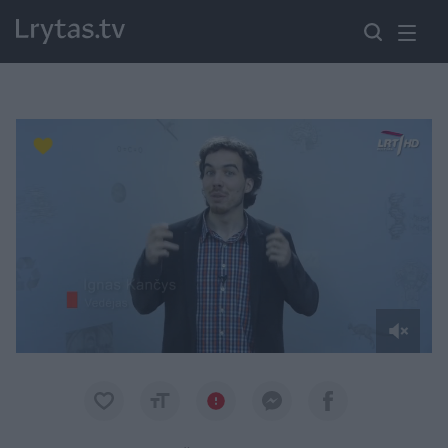
Paremkite Ukrainą