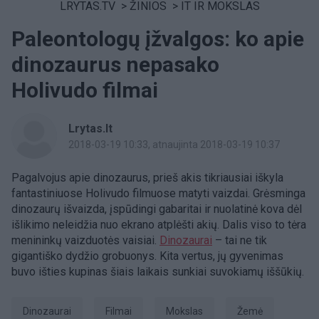
LRYTAS.TV
>
ŽINIOS
>
IT IR MOKSLAS
Paleontologų įžvalgos: ko apie
dinozaurus nepasako
Holivudo filmai
Lrytas.lt
2018-03-19 10:33
, atnaujinta 2018-03-19 10:37
Pagalvojus apie dinozaurus, prieš akis tikriausiai iškyla
fantastiniuose Holivudo filmuose matyti vaizdai. Grėsminga
dinozaurų išvaizda, įspūdingi gabaritai ir nuolatinė kova dėl
išlikimo neleidžia nuo ekrano atplėšti akių. Dalis viso to tėra
menininkų vaizduotės vaisiai.
Dinozaurai
– tai ne tik
gigantiško dydžio grobuonys. Kita vertus, jų gyvenimas
buvo išties kupinas šiais laikais sunkiai suvokiamų iššūkių.
dinozaurai
Filmai
Mokslas
Žemė