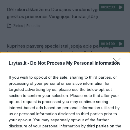
00:02:33
Dėl rekordiškai žemo Dunojaus vandens lygio –
griežtos priemonės Vengrijoje: turistai įtūžę
Žinios
|
Pasaulis
00:04:00
Kuprines pasvėrę specialistai įspėja apie pavojingą
įprotį: tą daro daugiau nei pusė pradinukų
Žinios
|
Lietuvos diena
Lrytas.lt -
Do Not Process My Personal Information
If you wish to opt-out of the sale, sharing to third parties, or
Visi įrašai
processing of your personal or sensitive information for
targeted advertising by us, please use the below opt-out
section to confirm your selection. Please note that after your
opt-out request is processed you may continue seeing
Žiūrimiausi įrašai
interest-based ads based on personal information utilized by
us or personal information disclosed to third parties prior to
your opt-out. You may separately opt-out of the further
disclosure of your personal information by third parties on the
00:00:30