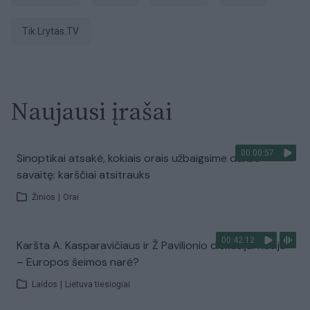
tik Lrytas.TV
Naujausi įrašai
00:00:57
Sinoptikai atsakė, kokiais orais užbaigsime darbo
savaitę: karščiai atsitrauks
Žinios
|
Orai
00:42:12
Karšta A. Kasparavičiaus ir Ž Pavilionio diskusija: Rusija
– Europos šeimos narė?
Laidos
|
Lietuva tiesiogiai