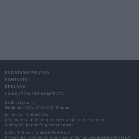
PRIVATUMO POLITIKA
KONTAKTAI
REKLAMA
LAIKRAŠČIO PRENUMERATA
UAB „Lrytas“,
Gedimino 12A, LT-01103, Vilnius.
Įm. kodas:
300781534
Įregistruota LR įmonių registre, registro tvarkytojas:
Valstybės įmonė Registrų centras
lrytas.lt redakcija
news@lrytas.lt
Pranešimai apie techninius nesklandumus
webmaster@lrytas.lt