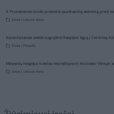
K. Prunskienės brolis prisiminė jaudinančią akimirką prieš 
Žinios
|
Lietuvos diena
Kazachstanas siekia sugrąžinti Kaspijos tigrą į Centrinę A
Žinios
|
Pasaulis
Mėsainių mėgėjus kviečia nepražiopsoti festivalio Vilniuje:
Žinios
|
Lietuvos diena
Žiūrimiausi įrašai