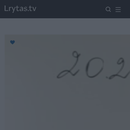
Paremkite Ukrainą