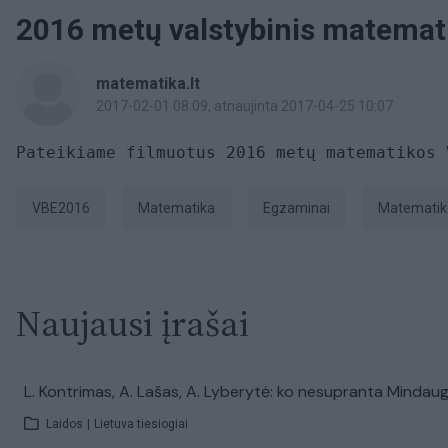
2016 metų valstybinis matemat
matematika.lt
2017-02-01 08:09
, atnaujinta 2017-04-25 10:07
Pateikiame filmuotus 2016 metų matematikos 
VBE2016
Matematika
Egzaminai
matemati
Naujausi įrašai
L. Kontrimas, A. Lašas, A. Lyberytė: ko nesupranta Mindaug
Laidos
|
Lietuva tiesiogiai