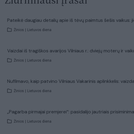
Pateikė daugiau detalių apie iš tėvų paimtus šešis vaikus: j
Žinios
|
Lietuvos diena
Vaizdai iš tragiškos avarijos Vilniaus r.: dviejų moterų ir v
Žinios
|
Lietuvos diena
Nufilmavo, kaip patvino Vilniaus Vakarinis aplinkkelis: vaizd
Žinios
|
Lietuvos diena
„Pagarba pirmajai premjerei“: pasidalijo jautriais prisimini
Žinios
|
Lietuvos diena