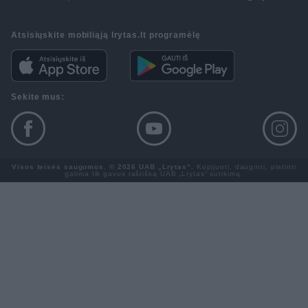
Atsisiųskite mobiliąją lrytas.lt programėlę
Sekite mus:
Visos teisės saugomos. © 2026 UAB „Lrytas“.
Kopijuoti, dauginti, platinti
galima tik gavus raštišką UAB „Lrytas“ sutikimą.