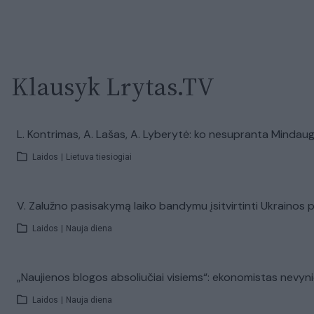
Klausyk Lrytas.TV
L. Kontrimas, A. Lašas, A. Lyberytė: ko nesupranta Mindaug
Laidos
|
Lietuva tiesiogiai
V. Zalužno pasisakymą laiko bandymu įsitvirtinti Ukrainos pol
Laidos
|
Nauja diena
„Naujienos blogos absoliučiai visiems“: ekonomistas nevynioj
Laidos
|
Nauja diena