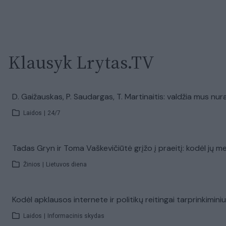
Klausyk Lrytas.TV
D. Gaižauskas, P. Saudargas, T. Martinaitis: valdžia mus nu
Laidos
|
24/7
Tadas Gryn ir Toma Vaškevičiūtė grįžo į praeitį: kodėl jų me
Žinios
|
Lietuvos diena
Kodėl apklausos internete ir politikų reitingai tarprinkimini
Laidos
|
Informacinis skydas