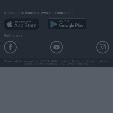
Atsisiųskite mobiliąją lrytas.lt programėlę
Sekite mus:
Visos teisės saugomos. © 2026 UAB „Lrytas“.
Kopijuoti, dauginti, platinti
galima tik gavus raštišką UAB „Lrytas“ sutikimą.