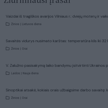
Vaizdai iš tragiškos avarijos Vilniaus r.: dviejų moterų ir v
Žinios
|
Lietuvos diena
Savaitės vidurys nusimato karštas: temperatūra kils iki 32 
Žinios
|
Orai
V. Zalužno pasisakymą laiko bandymu įsitvirtinti Ukrainos pol
Laidos
|
Nauja diena
Sinoptikai atsakė, kokiais orais užbaigsime darbo savaitę: k
Žinios
|
Orai