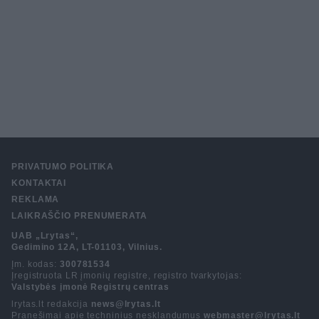
PRIVATUMO POLITIKA
KONTAKTAI
REKLAMA
LAIKRAŠČIO PRENUMERATA
UAB „Lrytas“,
Gedimino 12A, LT-01103, Vilnius.
Įm. kodas:
300781534
Įregistruota LR įmonių registre, registro tvarkytojas:
Valstybės įmonė Registrų centras
lrytas.lt redakcija
news@lrytas.lt
Pranešimai apie techninius nesklandumus
webmaster@lrytas.lt