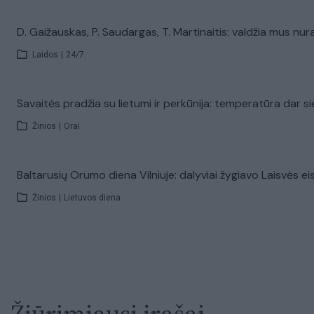
D. Gaižauskas, P. Saudargas, T. Martinaitis: valdžia mus nu
Laidos
|
24/7
Savaitės pradžia su lietumi ir perkūnija: temperatūra dar si
Žinios
|
Orai
Baltarusių Orumo diena Vilniuje: dalyviai žygiavo Laisvės ei
Žinios
|
Lietuvos diena
Žiūrimiausi įrašai