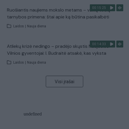
00:15:25
Ruošiantis naujiems mokslo metams – vaikų teisių
tarnybos primena: štai apie ką būtina pasikalbėti
Laidos
|
Nauja diena
00:14:33
Atliekų krizė nedingo – pradėjo skųstis Naujosios
Vilnios gyventojai: I. Budraitė atsakė, kas vyksta
Laidos
|
Nauja diena
Visi įrašai