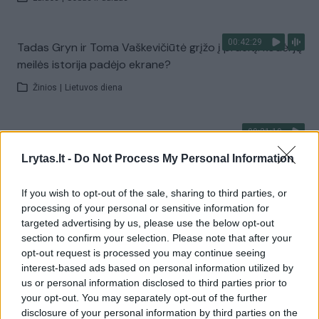
00:42:29
Tadas Gryn ir Toma Vaškevičiūtė grįžo į praeitį: kodėl jų
meilės istorija padėjo ekrane?
Žinios
|
Lietuvos diena
00:21:19
„Žinios“ 2026-08-08
Lrytas.lt -
Do Not Process My Personal Information
Laidos
|
Žinios
If you wish to opt-out of the sale, sharing to third parties, or
Visi įrašai
processing of your personal or sensitive information for
targeted advertising by us, please use the below opt-out
section to confirm your selection. Please note that after your
opt-out request is processed you may continue seeing
Žiūrimiausi įrašai
interest-based ads based on personal information utilized by
us or personal information disclosed to third parties prior to
your opt-out. You may separately opt-out of the further
disclosure of your personal information by third parties on the