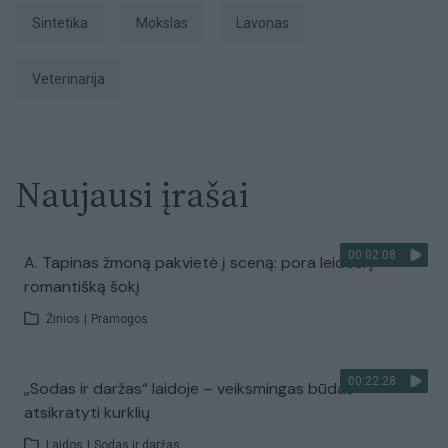
Sintetika
Mokslas
lavonas
veterinarija
Naujausi įrašai
00:02:08
A. Tapinas žmoną pakvietė į sceną: pora leidosi į
romantišką šokį
Žinios
|
Pramogos
00:22:28
„Sodas ir daržas“ laidoje – veiksmingas būdas
atsikratyti kurklių
Laidos
|
Sodas ir daržas