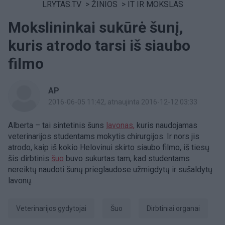
LRYTAS.TV
>
ŽINIOS
>
IT IR MOKSLAS
Mokslininkai sukūrė šunį,
kuris atrodo tarsi iš siaubo
filmo
AP
2016-06-05 11:42
, atnaujinta 2016-12-12 03:33
Alberta – tai sintetinis šuns
lavonas,
kuris naudojamas
veterinarijos studentams mokytis chirurgijos. Ir nors jis
atrodo, kaip iš kokio Helovinui skirto siaubo filmo, iš tiesų
šis dirbtinis
šuo
buvo sukurtas tam, kad studentams
nereiktų naudoti šunų prieglaudose užmigdytų ir sušaldytų
lavonų.
veterinarijos gydytojai
Šuo
dirbtiniai organai