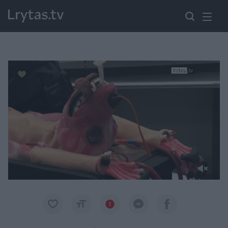
Paremkite Ukrainą