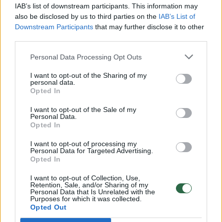
00:00:30
Vaizdai iš tragiškos avarijos Vilniaus r.: dviejų moterų ir
IAB’s list of downstream participants. This information may
vaiko gyvybių išgelbėti nepavyko
also be disclosed by us to third parties on the
IAB’s List of
Downstream Participants
that may further disclose it to other
Žinios
|
Lietuvos diena
third parties.
Personal Data Processing Opt Outs
00:00:57
Savaitės vidurys nusimato karštas: temperatūra kils iki
I want to opt-out of the Sharing of my
32 laipsnių šilumos
personal data.
Opted In
Žinios
|
Orai
I want to opt-out of the Sale of my
Personal Data.
Opted In
00:15:54
V. Zalužno pasisakymą laiko bandymu įsitvirtinti
Ukrainos politikoje: jis yra neteisus
I want to opt-out of processing my
Personal Data for Targeted Advertising.
Laidos
|
Nauja diena
Opted In
I want to opt-out of Collection, Use,
Retention, Sale, and/or Sharing of my
00:00:57
Sinoptikai atsakė, kokiais orais užbaigsime darbo
Personal Data that Is Unrelated with the
Purposes for which it was collected.
savaitę: karščiai atsitrauks
Opted Out
Žinios
|
Orai