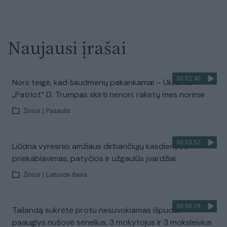
Naujausi įrašai
00:02:40
Nors teigė, kad šaudmenų pakankamai – Ukrainai
„Patriot“ D. Trumpas skirti nenori: raketų mes norime
Žinios
|
Pasaulis
00:03:52
Liūdna vyresnio amžiaus dirbančiųjų kasdienybė –
priekabiavimas, patyčios ir užgaulūs įvardžiai
Žinios
|
Lietuvos diena
00:00:29
Tailandą sukrėtė protu nesuvokiamas išpuolis:
paauglys nušovė senelius, 3 mokytojus ir 3 moksleivius