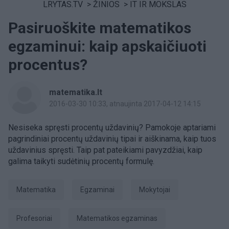
LRYTAS.TV
>
ŽINIOS
>
IT IR MOKSLAS
Pasiruoškite matematikos
egzaminui: kaip apskaičiuoti
procentus?
matematika.lt
2016-03-30 10:33
, atnaujinta 2017-04-12 14:15
Nesiseka spręsti procentų uždavinių? Pamokoje aptariami
pagrindiniai procentų uždavinių tipai ir aiškinama, kaip tuos
uždavinius spręsti. Taip pat pateikiami pavyzdžiai, kaip
galima taikyti sudėtinių procentų formulę.
Matematika
Egzaminai
mokytojai
profesoriai
matematikos egzaminas