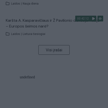
Laidos
|
Nauja diena
00:42:12
Karšta A. Kasparavičiaus ir Ž Pavilionio diskusija: Rusija
– Europos šeimos narė?
Laidos
|
Lietuva tiesiogiai
Visi įrašai