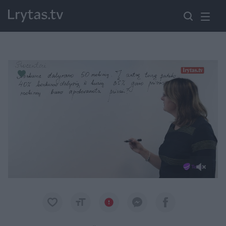
Paremkite Ukrainą