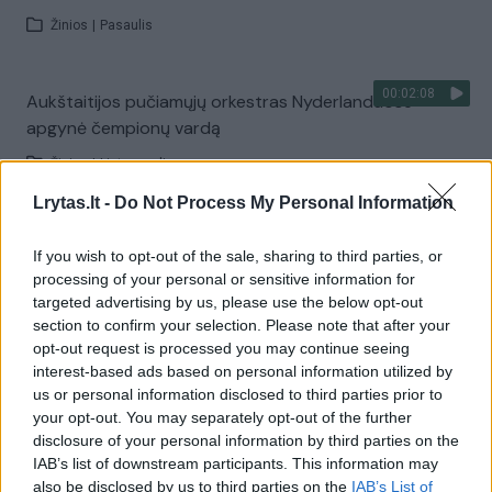
Žinios
|
Pasaulis
00:02:08
Aukštaitijos pučiamųjų orkestras Nyderlanduose
apgynė čempionų vardą
Žinios
|
Lietuvos diena
Lrytas.lt -
Do Not Process My Personal Information
Visi įrašai
If you wish to opt-out of the sale, sharing to third parties, or
processing of your personal or sensitive information for
targeted advertising by us, please use the below opt-out
section to confirm your selection. Please note that after your
Žiūrimiausi įrašai
opt-out request is processed you may continue seeing
interest-based ads based on personal information utilized by
us or personal information disclosed to third parties prior to
00:00:30
Vaizdai iš tragiškos avarijos Vilniaus r.: dviejų moterų ir
your opt-out. You may separately opt-out of the further
disclosure of your personal information by third parties on the
vaiko gyvybių išgelbėti nepavyko
IAB’s list of downstream participants. This information may
Žinios
|
Lietuvos diena
also be disclosed by us to third parties on the
IAB’s List of