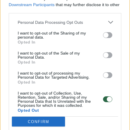
Downstream Participants
that may further disclose it to other
third parties.
00:00:57
Savaitės vidurys nusimato karštas: temperatūra kils iki
Personal Data Processing Opt Outs
32 laipsnių šilumos
I want to opt-out of the Sharing of my
Žinios
|
Orai
personal data.
Opted In
00:00:59
I want to opt-out of the Sale of my
Nufilmavo, kaip patvino Vilniaus Vakarinis aplinkkelis:
Personal Data.
vaizdas pribloškia
Opted In
Žinios
|
Lietuvos diena
I want to opt-out of processing my
Personal Data for Targeted Advertising.
Opted In
00:15:54
V. Zalužno pasisakymą laiko bandymu įsitvirtinti
I want to opt-out of Collection, Use,
Ukrainos politikoje: jis yra neteisus
Retention, Sale, and/or Sharing of my
Personal Data that Is Unrelated with the
Purposes for which it was collected.
Laidos
|
Nauja diena
Opted Out
CONFIRM
Visi įrašai