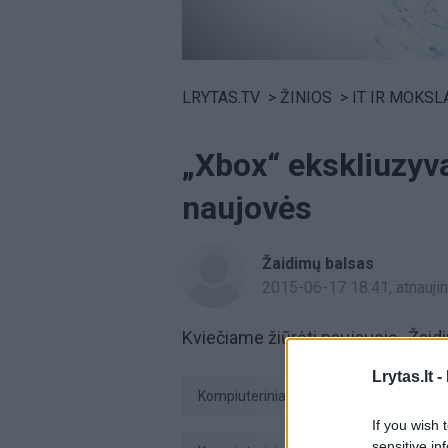
Volume
0%
LRYTAS.TV
>
ŽINIOS
>
IT IR MOKSL
„Xbox“ ekskliuzyva
naujovės
Žaidimų balsas
2015-06-17 18:41
, atnauj
Kviečiame žiūrėti naujausią „Žaidi
Lrytas.lt -
kompiuteriniai žaidimai
žaidimų
If you wish 
sensitive in