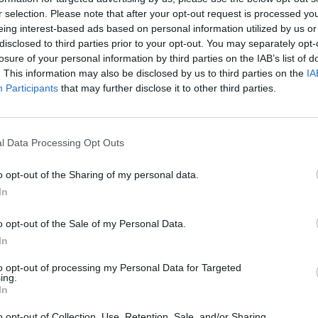
įsit
r selection. Please note that after your opt-out request is processed y
net
eing interest-based ads based on personal information utilized by us or
disclosed to third parties prior to your opt-out. You may separately opt-
losure of your personal information by third parties on the IAB’s list of
. This information may also be disclosed by us to third parties on the
IA
Visi įrašai
Participants
that may further disclose it to other third parties.
2:40
00:03:52
mai –
Liūdna vyresnio amžiaus dirbančiųjų
l Data Processing Opt Outs
nenori:
kasdienybė – priekabiavimas, patyčios ir
užgaulūs įvardžiai
o opt-out of the Sharing of my personal data.
Žinios
|
Lietuvos diena
In
o opt-out of the Sale of my Personal Data.
0:29
00:02:08
mas
Aukštaitijos pučiamųjų orkestras
In
3
Nyderlanduose apgynė čempionų vardą
to opt-out of processing my Personal Data for Targeted
ing.
Žinios
|
Lietuvos diena
In
o opt-out of Collection, Use, Retention, Sale, and/or Sharing