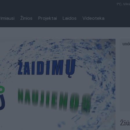
1°C, Viln
rimiausi
Žinios
Projektai
Laidos
Videoteka
Žiū