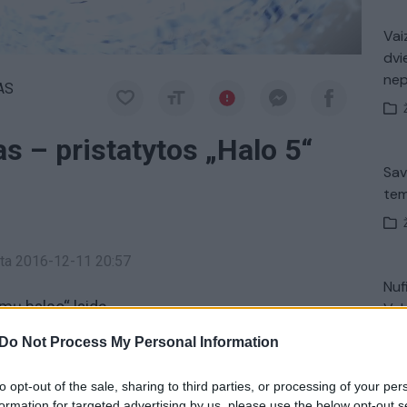
Vaiz
dvi
ne
AS
s – pristatytos „Halo 5“
Sav
tem
inta 2016-12-11 20:57
Nuf
mų balso“ laidą.
Vak
Do Not Process My Personal Information
 balsas
kompiuterinių žaidimų naujienos
to opt-out of the sale, sharing to third parties, or processing of your per
V. 
formation for targeted advertising by us, please use the below opt-out s