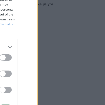
virtinti Ukrainos politikoje: jis yra
ou may
eisus
 personal
out of the
Laidos
|
Nauja diena
 downstream
B’s List of