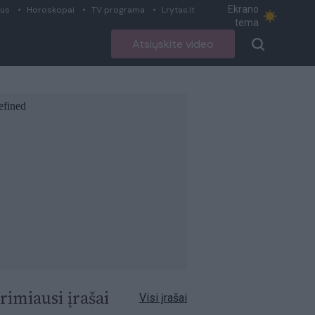
Ekrano
ius
Horoskopai
TV programa
Lrytas.lt
tema
Atsiųskite video
rimiausi įrašai
Visi įrašai