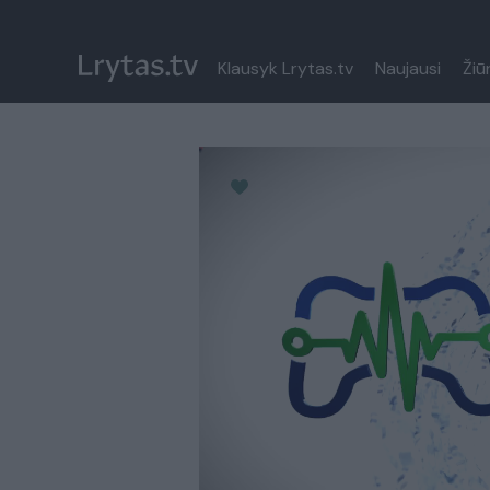
Klausyk Lrytas.tv
Naujausi
Žiū
Paremkite Ukrainą