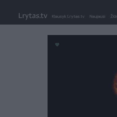
Klausyk Lrytas.tv
Naujausi
Žiū
Paremkite Ukrainą