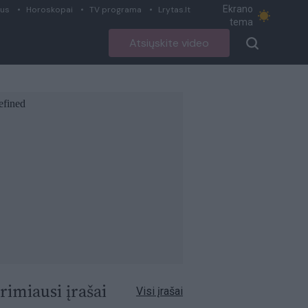
Ekrano
ius
Horoskopai
TV programa
Lrytas.lt
tema
Atsiųskite video
rimiausi įrašai
Visi įrašai