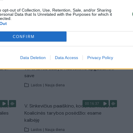
pradinukų
o opt-out of Collection, Use, Retention, Sale, and/or Sharing
Žinios
|
Lietuvos diena
ersonal Data that Is Unrelated with the Purposes for which it
lected.
Out
TV
CONFIRM
Visi įrašai
Data Deletion
Data Access
Privacy Policy
00:11:27
nio
Lietuvos pasiruošimą pavojams neigiamai
narė?
vertinantis šaulys: nustokime apgaudinėti
save
Laidos
|
Nauja diena
00:16:37
, kiek
V. Sinkevičius paaiškino, kodėl dar nebuvo
alies
Koalicinės tarybos posėdžio: esame
kalbėję
Laidos
|
Nauja diena