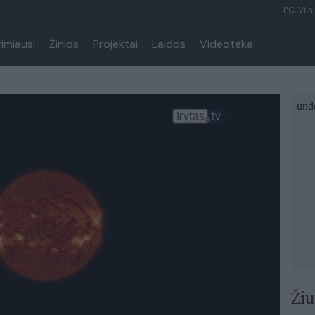
1°C, Viln
rimiausi
Žinios
Projektai
Laidos
Videoteka
Žiū