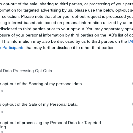
ikinės masės lietų, Mėnulio, Veneros ir kometos
to opt-out of the sale, sharing to third parties, or processing of your per
aut
formation for targeted advertising by us, please use the below opt-out s
r selection. Please note that after your opt-out request is processed y
eing interest-based ads based on personal information utilized by us or
disclosed to third parties prior to your opt-out. You may separately opt-
s
saulės aktyvumas
losure of your personal information by third parties on the IAB’s list of
. This information may also be disclosed by us to third parties on the
IA
Participants
that may further disclose it to other third parties.
Visi įrašai
l Data Processing Opt Outs
0:57
00:42:12
aigsime
Karšta A. Kasparavičiaus ir Ž Pavilionio
o opt-out of the Sharing of my personal data.
diskusija: Rusija – Europos šeimos narė?
In
Laidos
|
Lietuva tiesiogiai
o opt-out of the Sale of my Personal Data.
In
2:33
00:04:00
dens
Kuprines pasvėrę specialistai įspėja apie
to opt-out of processing my Personal Data for Targeted
ing.
e:
pavojingą įprotį: tą daro daugiau nei pusė
In