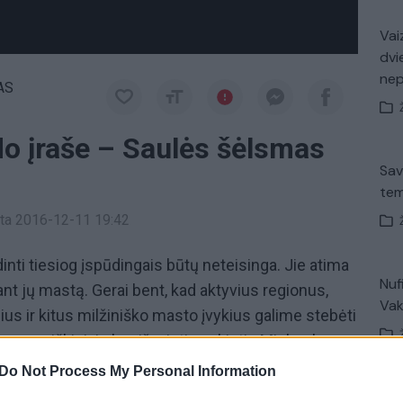
Vaiz
dvi
ne
AS
o įraše – Saulės šėlsmas
Sav
tem
inta 2016-12-11 19:42
inti tiesiog įspūdingais būtų neteisinga. Jie atima
Nuf
inant jų mastą. Gerai bent, kad aktyvius regionus,
Vak
us ir kitus milžiniško masto įvykius galime stebėti
o reiškiniais besižavintis vokietis Michaelas
ame sulipdė įvairiausių
Saulės
reiškinių, vykusių
Do Not Process My Personal Information
. Jame galėsite pamatyti kunkuliuojančią žvaigždės
Avar