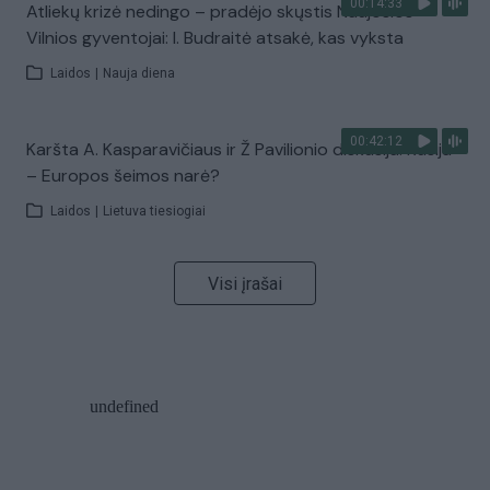
00:14:33
Atliekų krizė nedingo – pradėjo skųstis Naujosios
Vilnios gyventojai: I. Budraitė atsakė, kas vyksta
Laidos
|
Nauja diena
00:42:12
Karšta A. Kasparavičiaus ir Ž Pavilionio diskusija: Rusija
– Europos šeimos narė?
Laidos
|
Lietuva tiesiogiai
Visi įrašai