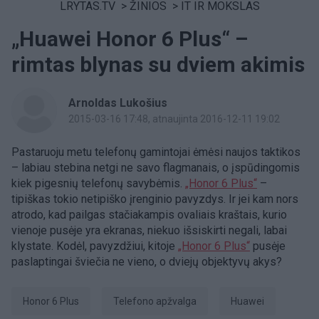
LRYTAS.TV
>
ŽINIOS
>
IT IR MOKSLAS
„Huawei Honor 6 Plus“ –
rimtas blynas su dviem akimis
Arnoldas Lukošius
2015-03-16 17:48
, atnaujinta 2016-12-11 19:02
Pastaruoju metu telefonų gamintojai ėmėsi naujos taktikos
– labiau stebina netgi ne savo flagmanais, o įspūdingomis
kiek pigesnių telefonų savybėmis.
„Honor 6 Plus“
–
tipiškas tokio netipiško įrenginio pavyzdys. Ir jei kam nors
atrodo, kad pailgas stačiakampis ovaliais kraštais, kurio
vienoje pusėje yra ekranas, niekuo išsiskirti negali, labai
klystate. Kodėl, pavyzdžiui, kitoje
„Honor 6 Plus“
pusėje
paslaptingai šviečia ne vieno, o dviejų objektyvų akys?
Honor 6 Plus
telefono apžvalga
Huawei