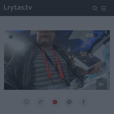
Paremkite Ukrainą