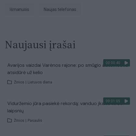
išmanusis
naujas telefonas
Naujausi įrašai
00:00:40
Avarijos vaizdai Varėnos rajone: po smūgio automobilis
atsidūrė už kelio
Žinios
|
Lietuvos diena
00:01:05
Viduržemio jūra pasiekė rekordą: vanduo įkaito iki 33
laipsnių
Žinios
|
Pasaulis