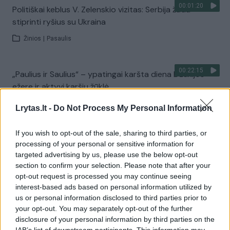
00:01:20
Politiškai keblus V. Zelenskio vizitas: Serbija žada
stiprinti ryšius su Ukraina
Žinios
|
Pasaulis
00:22:15
„Paulius ir Saulius“ – ypatingai karšta diena Dzūkijos
ežere ir aktyvi karšių žūklė
Laidos
|
Paulius ir Saulius
Lrytas.lt -
Do Not Process My Personal Information
If you wish to opt-out of the sale, sharing to third parties, or
Visi įrašai
processing of your personal or sensitive information for
targeted advertising by us, please use the below opt-out
section to confirm your selection. Please note that after your
opt-out request is processed you may continue seeing
Žiūrimiausi įrašai
interest-based ads based on personal information utilized by
us or personal information disclosed to third parties prior to
your opt-out. You may separately opt-out of the further
disclosure of your personal information by third parties on the
00:00:30
Vaizdai iš tragiškos avarijos Vilniaus r.: dviejų moterų ir