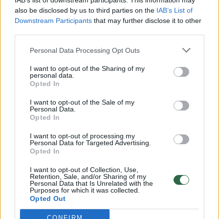
IAB’s list of downstream participants. This information may
vaiko gyvybių išgelbėti nepavyko
also be disclosed by us to third parties on the
IAB’s List of
Downstream Participants
that may further disclose it to other
Žinios
|
Lietuvos diena
third parties.
Personal Data Processing Opt Outs
00:00:57
Savaitės vidurys nusimato karštas: temperatūra kils iki
32 laipsnių šilumos
I want to opt-out of the Sharing of my
personal data.
Žinios
|
Orai
Opted In
I want to opt-out of the Sale of my
Personal Data.
00:15:54
V. Zalužno pasisakymą laiko bandymu įsitvirtinti
Opted In
Ukrainos politikoje: jis yra neteisus
I want to opt-out of processing my
Personal Data for Targeted Advertising.
Laidos
|
Nauja diena
Opted In
I want to opt-out of Collection, Use,
00:00:59
Retention, Sale, and/or Sharing of my
Nufilmavo, kaip patvino Vilniaus Vakarinis aplinkkelis:
Personal Data that Is Unrelated with the
vaizdas pribloškia
Purposes for which it was collected.
Opted Out
Žinios
|
Lietuvos diena
CONFIRM