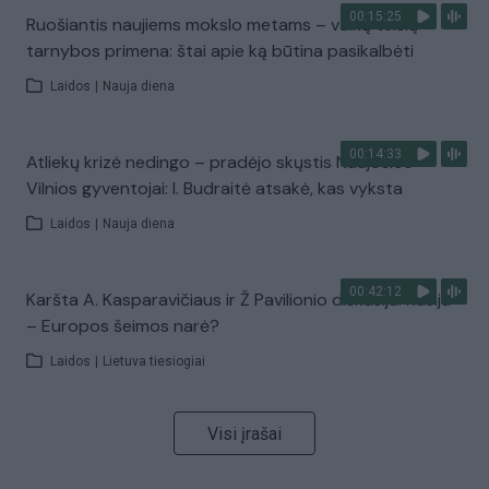
00:15:25
Ruošiantis naujiems mokslo metams – vaikų teisių
tarnybos primena: štai apie ką būtina pasikalbėti
Laidos
|
Nauja diena
00:14:33
Atliekų krizė nedingo – pradėjo skųstis Naujosios
Vilnios gyventojai: I. Budraitė atsakė, kas vyksta
Laidos
|
Nauja diena
00:42:12
Karšta A. Kasparavičiaus ir Ž Pavilionio diskusija: Rusija
– Europos šeimos narė?
Laidos
|
Lietuva tiesiogiai
Visi įrašai