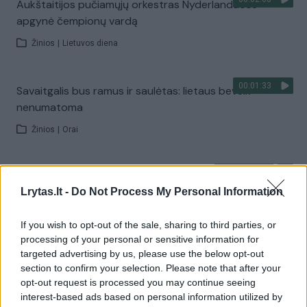
Aukštaitijos pučiamųjų orkestras Nyderlanduose
apgynė čempionų vardą
Žinios
|
Lietuvos diena
00:01:33
Savaitgalis bus ramus ir saulėtas: lietaus beveik
nenumatoma
Žinios
|
Orai
00:10:21
Kodėl apklausos internete ir politikų reitingai
Lrytas.lt -
Do Not Process My Personal Information
tarprinkiminiu laikotarpiu dažnai nieko nereiškia?
Laidos
|
Informacinis skydas
If you wish to opt-out of the sale, sharing to third parties, or
processing of your personal or sensitive information for
targeted advertising by us, please use the below opt-out
Visi įrašai
section to confirm your selection. Please note that after your
opt-out request is processed you may continue seeing
interest-based ads based on personal information utilized by