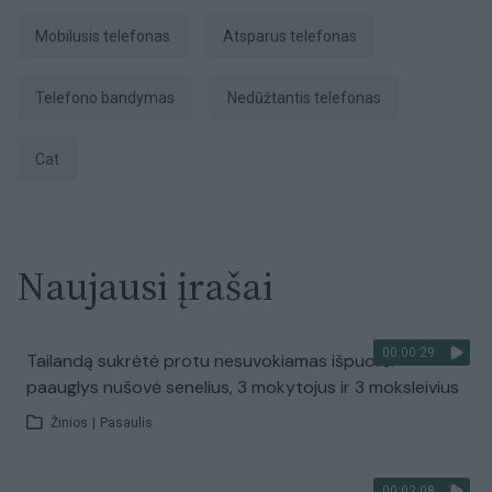
mobilusis telefonas
atsparus telefonas
telefono bandymas
nedūžtantis telefonas
cat
Naujausi įrašai
00:00:29
Tailandą sukrėtė protu nesuvokiamas išpuolis:
paauglys nušovė senelius, 3 mokytojus ir 3 moksleivius
Žinios
|
Pasaulis
00:02:08