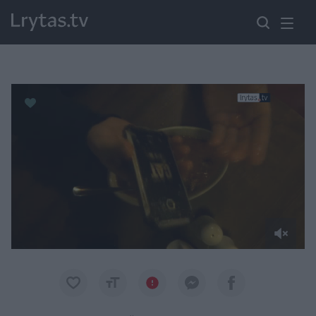
Paremkite Ukrainą