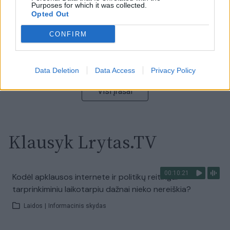
Purposes for which it was collected.
00:05:25
Opted Out
K. Prunskienės brolis prisiminė jaudinančią akimirką
prieš mirtį: „Tai buvo simbolinis mūsų pagerbimo
CONFIRM
ženklas“
Žinios
|
Lietuvos diena
Data Deletion
Data Access
Privacy Policy
Visi įrašai
Klausyk Lrytas.TV
00:10:21
Kodėl apklausos internete ir politikų reitingai
tarprinkiminiu laikotarpiu dažnai nieko nereiškia?
Laidos
|
Informacinis skydas