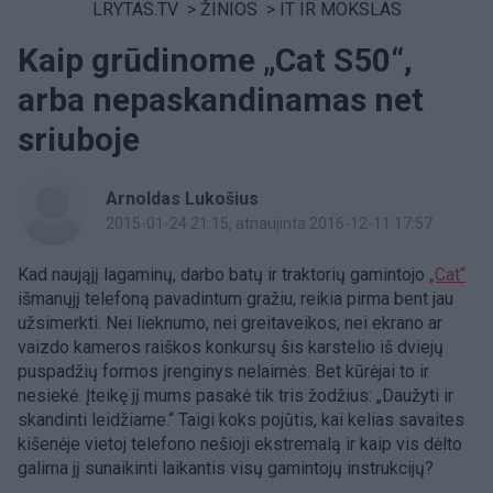
LRYTAS.TV
>
ŽINIOS
>
IT IR MOKSLAS
Kaip grūdinome „Cat S50“,
arba nepaskandinamas net
sriuboje
Arnoldas Lukošius
2015-01-24 21:15
, atnaujinta 2016-12-11 17:57
Kad naująjį lagaminų, darbo batų ir traktorių gamintojo
„Cat“
išmanųjį telefoną pavadintum gražiu, reikia pirma bent jau
užsimerkti. Nei lieknumo, nei greitaveikos, nei ekrano ar
vaizdo kameros raiškos konkursų šis karstelio iš dviejų
puspadžių formos įrenginys nelaimės. Bet kūrėjai to ir
nesiekė. Įteikę jį mums pasakė tik tris žodžius: „Daužyti ir
skandinti leidžiame.“ Taigi koks pojūtis, kai kelias savaites
kišenėje vietoj telefono nešioji ekstremalą ir kaip vis dėlto
galima jį sunaikinti laikantis visų gamintojų instrukcijų?