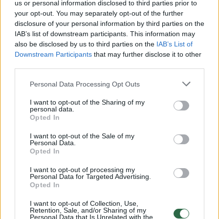
us or personal information disclosed to third parties prior to
Žiūrimiausi įrašai
your opt-out. You may separately opt-out of the further
disclosure of your personal information by third parties on the
IAB’s list of downstream participants. This information may
also be disclosed by us to third parties on the
IAB’s List of
00:00:30
Vaizdai iš tragiškos avarijos Vilniaus r.: dviejų moterų ir
Downstream Participants
that may further disclose it to other
vaiko gyvybių išgelbėti nepavyko
third parties.
Žinios
|
Lietuvos diena
Personal Data Processing Opt Outs
I want to opt-out of the Sharing of my
00:00:57
personal data.
Savaitės vidurys nusimato karštas: temperatūra kils iki
Opted In
32 laipsnių šilumos
I want to opt-out of the Sale of my
Žinios
|
Orai
Personal Data.
Opted In
00:00:59
I want to opt-out of processing my
Nufilmavo, kaip patvino Vilniaus Vakarinis aplinkkelis:
Personal Data for Targeted Advertising.
vaizdas pribloškia
Opted In
Žinios
|
Lietuvos diena
I want to opt-out of Collection, Use,
Retention, Sale, and/or Sharing of my
Personal Data that Is Unrelated with the