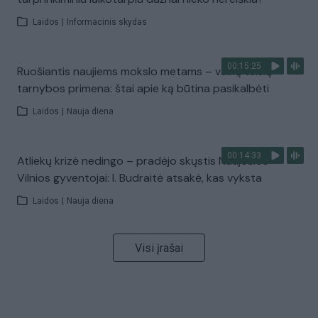
Laidos
|
Informacinis skydas
00:15:25
Ruošiantis naujiems mokslo metams – vaikų teisių
tarnybos primena: štai apie ką būtina pasikalbėti
Laidos
|
Nauja diena
00:14:33
Atliekų krizė nedingo – pradėjo skųstis Naujosios
Vilnios gyventojai: I. Budraitė atsakė, kas vyksta
Laidos
|
Nauja diena
Visi įrašai