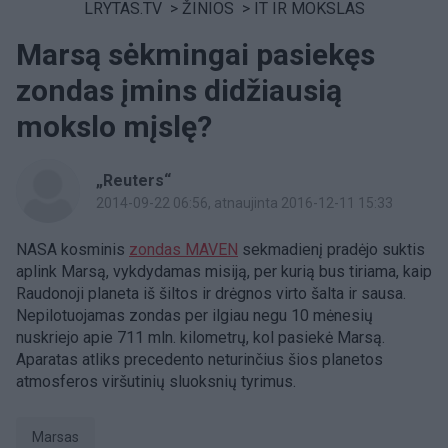
LRYTAS.TV
>
ŽINIOS
>
IT IR MOKSLAS
Marsą sėkmingai pasiekęs
zondas įmins didžiausią
mokslo mįslę?
„Reuters“
2014-09-22 06:56
, atnaujinta 2016-12-11 15:33
NASA kosminis
zondas MAVEN
sekmadienį pradėjo suktis
aplink Marsą, vykdydamas misiją, per kurią bus tiriama, kaip
Raudonoji planeta iš šiltos ir drėgnos virto šalta ir sausa.
Nepilotuojamas zondas per ilgiau negu 10 mėnesių
nuskriejo apie 711 mln. kilometrų, kol pasiekė Marsą.
Aparatas atliks precedento neturinčius šios planetos
atmosferos viršutinių sluoksnių tyrimus.
Marsas