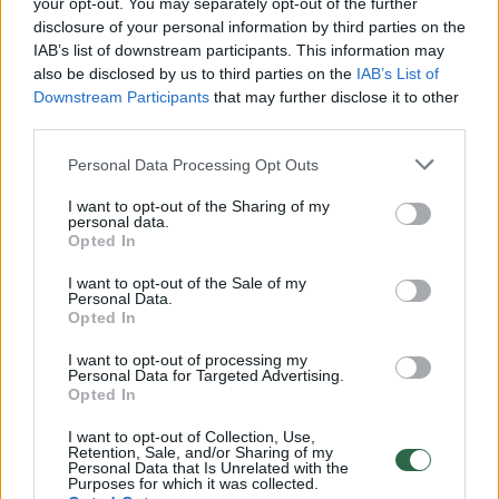
Žiūrimiausi įrašai
your opt-out. You may separately opt-out of the further
disclosure of your personal information by third parties on the
IAB’s list of downstream participants. This information may
also be disclosed by us to third parties on the
IAB’s List of
00:00:30
Vaizdai iš tragiškos avarijos Vilniaus r.: dviejų moterų ir
Downstream Participants
that may further disclose it to other
vaiko gyvybių išgelbėti nepavyko
third parties.
Žinios
|
Lietuvos diena
Personal Data Processing Opt Outs
I want to opt-out of the Sharing of my
00:00:57
personal data.
Savaitės vidurys nusimato karštas: temperatūra kils iki
Opted In
32 laipsnių šilumos
I want to opt-out of the Sale of my
Žinios
|
Orai
Personal Data.
Opted In
00:15:54
I want to opt-out of processing my
V. Zalužno pasisakymą laiko bandymu įsitvirtinti
Personal Data for Targeted Advertising.
Ukrainos politikoje: jis yra neteisus
Opted In
Laidos
|
Nauja diena
I want to opt-out of Collection, Use,
Retention, Sale, and/or Sharing of my
Personal Data that Is Unrelated with the
Purposes for which it was collected.
00:00:57