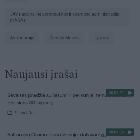
JAV nacionalinė aeronautikos ir kosmoso administracija
(NASA)
astronomija
zondas Maven
tyrimai
Naujausi įrašai
00:00:52
Savaitės pradžia su lietumi ir perkūnija: temperatūra
dar sieks 30 laipsnių
Žinios
|
Orai
00:02:04
Baltarusių Orumo diena Vilniuje: dalyviai žygiavo