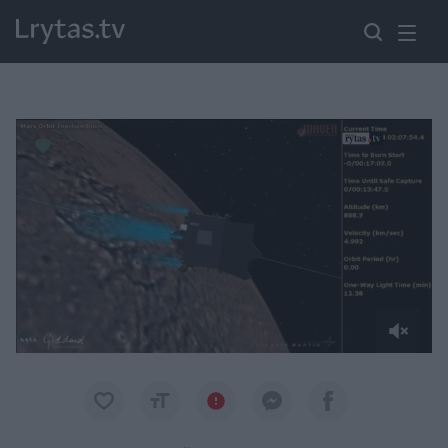
Paremkite Ukrainą