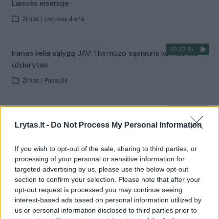
Laisvės eisenoje
Žinios
|
Lietuvos diena
00:03:45
Iranas kelia sąlygą JAV: Hormūzo sąsiauris kol kas liks
uždarytas
Žinios
|
Pasaulis
00:01:44
Rupkalviuose su dalgiais stojo į kovą: paskelbti Metų
Lrytas.lt -
Do Not Process My Personal Information
šienpjoviai
Žinios
|
Lietuvos diena
If you wish to opt-out of the sale, sharing to third parties, or
processing of your personal or sensitive information for
targeted advertising by us, please use the below opt-out
Visi įrašai
section to confirm your selection. Please note that after your
opt-out request is processed you may continue seeing
interest-based ads based on personal information utilized by
us or personal information disclosed to third parties prior to