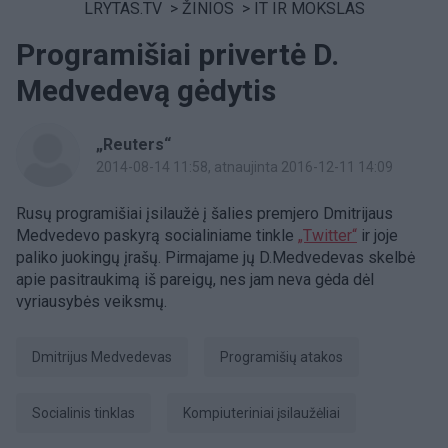
LRYTAS.TV
>
ŽINIOS
>
IT IR MOKSLAS
Programišiai privertė D.
Medvedevą gėdytis
„Reuters“
2014-08-14 11:58
, atnaujinta 2016-12-11 14:09
Rusų programišiai įsilaužė į šalies premjero Dmitrijaus
Medvedevo paskyrą socialiniame tinkle
„Twitter“
ir joje
paliko juokingų įrašų. Pirmajame jų D.Medvedevas skelbė
apie pasitraukimą iš pareigų, nes jam neva gėda dėl
vyriausybės veiksmų.
Dmitrijus Medvedevas
programišių atakos
socialinis tinklas
kompiuteriniai įsilaužėliai