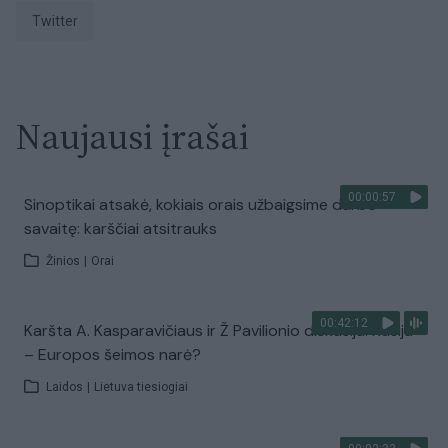
Twitter
Naujausi įrašai
00:00:57
Sinoptikai atsakė, kokiais orais užbaigsime darbo
savaitę: karščiai atsitrauks
Žinios
|
Orai
00:42:12
Karšta A. Kasparavičiaus ir Ž Pavilionio diskusija: Rusija
– Europos šeimos narė?
Laidos
|
Lietuva tiesiogiai