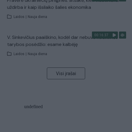
Pravėrė ukrainiečių pinigines: atsakė, kiek vidutiniškai
uždirba ir kaip išsilaiko šalies ekonomika
Laidos
|
Nauja diena
00:16:37
V. Sinkevičius paaiškino, kodėl dar nebuvo Koalicinės
tarybos posėdžio: esame kalbėję
Laidos
|
Nauja diena
Visi įrašai