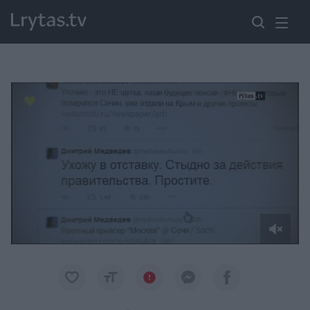
Paremkite Ukrainą