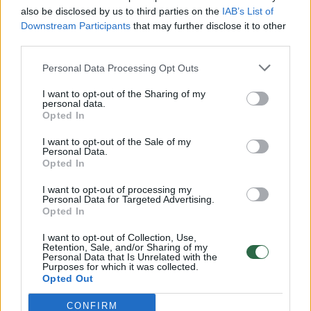
vaiko gyvybių išgelbėti nepavyko
also be disclosed by us to third parties on the
IAB’s List of
Žinios
|
Lietuvos diena
Downstream Participants
that may further disclose it to other
third parties.
00:00:57
Personal Data Processing Opt Outs
Savaitės vidurys nusimato karštas: temperatūra kils iki
32 laipsnių šilumos
I want to opt-out of the Sharing of my
personal data.
Žinios
|
Orai
Opted In
I want to opt-out of the Sale of my
Personal Data.
00:00:59
Nufilmavo, kaip patvino Vilniaus Vakarinis aplinkkelis:
Opted In
vaizdas pribloškia
I want to opt-out of processing my
Žinios
|
Lietuvos diena
Personal Data for Targeted Advertising.
Opted In
I want to opt-out of Collection, Use,
00:00:55
Avarija Vilniuje: į stotelę įsirėžęs automobilis sužalojo
Retention, Sale, and/or Sharing of my
Personal Data that Is Unrelated with the
dvi moteris
Purposes for which it was collected.
Opted Out
Žinios
|
Lietuvos diena
CONFIRM