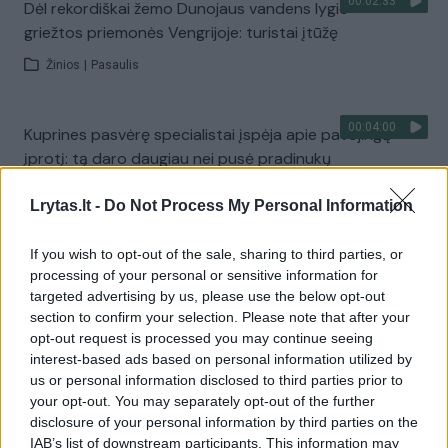
00:02:33
Dėl rekordiškai žemo Dunojaus vandens lygio –
griežtos priemonės Vengrijoje: turistai įtūžę
Žinios
|
Pasaulis
00:04:00
Kuprines pasvėrę specialistai įspėja apie pavojingą
įprotį: tą daro daugiau nei pusė pradinukų
Žinios
|
Lietuvos diena
Lrytas.lt -
Do Not Process My Personal Information
If you wish to opt-out of the sale, sharing to third parties, or
Visi įrašai
processing of your personal or sensitive information for
targeted advertising by us, please use the below opt-out
section to confirm your selection. Please note that after your
opt-out request is processed you may continue seeing
Žiūrimiausi įrašai
interest-based ads based on personal information utilized by
us or personal information disclosed to third parties prior to
your opt-out. You may separately opt-out of the further
00:00:30
Vaizdai iš tragiškos avarijos Vilniaus r.: dviejų moterų ir
disclosure of your personal information by third parties on the
IAB’s list of downstream participants. This information may