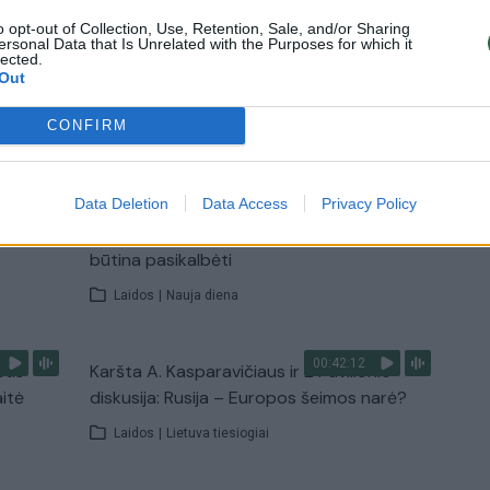
Žinios
|
Lietuvos diena
o opt-out of Collection, Use, Retention, Sale, and/or Sharing
ersonal Data that Is Unrelated with the Purposes for which it
lected.
Out
TV
CONFIRM
Visi įrašai
00:15:25
Data Deletion
Data Access
Privacy Policy
ų
Ruošiantis naujiems mokslo metams –
ažnai
vaikų teisių tarnybos primena: štai apie ką
būtina pasikalbėti
Laidos
|
Nauja diena
00:42:12
stis
Karšta A. Kasparavičiaus ir Ž Pavilionio
aitė
diskusija: Rusija – Europos šeimos narė?
Laidos
|
Lietuva tiesiogiai