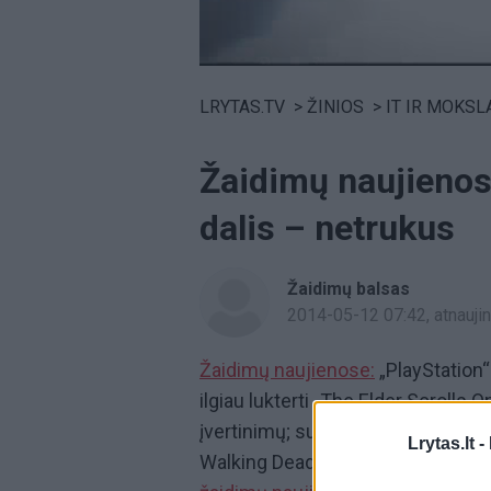
Volume
0%
LRYTAS.TV
>
ŽINIOS
>
IT IR MOKSL
Žaidimų naujienos
dalis – netrukus
Žaidimų balsas
2014-05-12 07:42
, atnauj
Žaidimų naujienose:
„PlayStation“
ilgiau lukterti „The Elder Scrolls 
įvertinimų; sulauksime naujo „Unr
Lrytas.lt -
Walking Dead“ sezono trečiasis epi