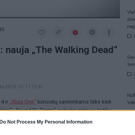
Vaiz
dvi
ne
AS
: nauja „The Walking Dead“
Sav
tem
inta 2016-12-11 12:42
Nuf
 4 ir
„Xbox One“
konsolių savininkams teks kiek
Vak
Online“; „Bound By Flame“ sulaukė pirmųjų kritikų
eal Tournament“ serijos žaidimo; antrojo „The
Do Not Process My Personal Information
zodas pasirodys greičiau nei tikitės ir kitos
V. 