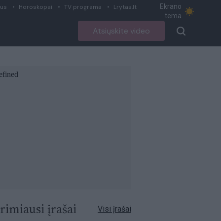
Ekrano
ius
Horoskopai
TV programa
Lrytas.lt
tema
Atsiųskite video
rimiausi įrašai
Visi įrašai