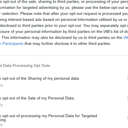
.
to opt-out of the sale, sharing to third parties, or processing of your per
įsit
formation for targeted advertising by us, please use the below opt-out s
net
r selection. Please note that after your opt-out request is processed y
kompiuterinis žaidimas
PlayStation 4
eing interest-based ads based on personal information utilized by us or
disclosed to third parties prior to your opt-out. You may separately opt-
losure of your personal information by third parties on the IAB’s list of
. This information may also be disclosed by us to third parties on the
IA
Participants
that may further disclose it to other third parties.
Visi įrašai
l Data Processing Opt Outs
2:40
00:03:52
mai –
Liūdna vyresnio amžiaus dirbančiųjų
nenori:
kasdienybė – priekabiavimas, patyčios ir
o opt-out of the Sharing of my personal data.
užgaulūs įvardžiai
In
Žinios
|
Lietuvos diena
o opt-out of the Sale of my Personal Data.
In
0:29
00:02:08
mas
Aukštaitijos pučiamųjų orkestras
to opt-out of processing my Personal Data for Targeted
3
Nyderlanduose apgynė čempionų vardą
ing.
In