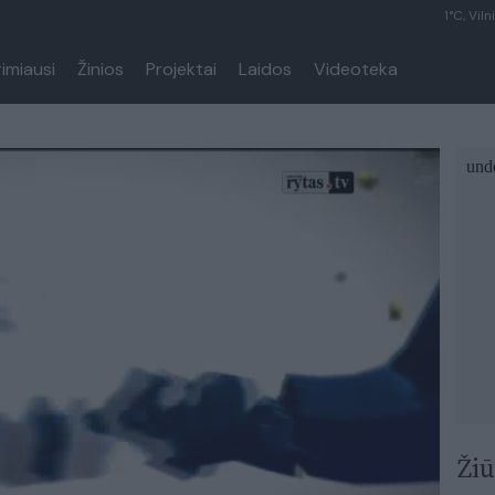
1°C, Viln
rimiausi
Žinios
Projektai
Laidos
Videoteka
Žiū