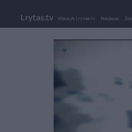
Klausyk Lrytas.tv
Naujausi
Žiū
Paremkite Ukrainą