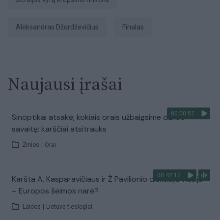
Aleksandras Džordževičius
finalas
Naujausi įrašai
00:00:57
Sinoptikai atsakė, kokiais orais užbaigsime darbo
savaitę: karščiai atsitrauks
Žinios
|
Orai
00:42:12
Karšta A. Kasparavičiaus ir Ž Pavilionio diskusija: Rusija
– Europos šeimos narė?
Laidos
|
Lietuva tiesiogiai