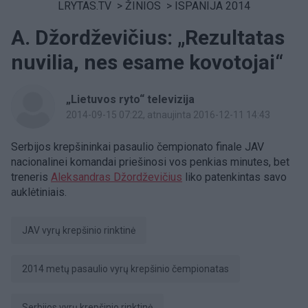
LRYTAS.TV
>
ŽINIOS
>
ISPANIJA 2014
A. Džordževičius: „Rezultatas
nuvilia, nes esame kovotojai“
„Lietuvos ryto“ televizija
2014-09-15 07:22
, atnaujinta 2016-12-11 14:43
Serbijos krepšininkai pasaulio čempionato finale JAV
nacionalinei komandai priešinosi vos penkias minutes, bet
treneris
Aleksandras Džordževičius
liko patenkintas savo
auklėtiniais.
JAV vyrų krepšinio rinktinė
2014 metų pasaulio vyrų krepšinio čempionatas
Serbijos vyrų krepšinio rinktinė