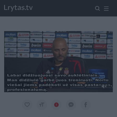
Paremkite Ukrainą