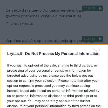
00:02:33
Dėl rekordiškai žemo Dunojaus vandens lygio –
griežtos priemonės Vengrijoje: turistai įtūžę
Žinios
|
Pasaulis
00:04:00
Kuprines pasvėrę specialistai įspėja apie pavojingą
įprotį: tą daro daugiau nei pusė pradinukų
Lrytas.lt -
Do Not Process My Personal Information
Žinios
|
Lietuvos diena
If you wish to opt-out of the sale, sharing to third parties, or
Visi įrašai
processing of your personal or sensitive information for
targeted advertising by us, please use the below opt-out
section to confirm your selection. Please note that after your
opt-out request is processed you may continue seeing
Žiūrimiausi įrašai
interest-based ads based on personal information utilized by
us or personal information disclosed to third parties prior to
your opt-out. You may separately opt-out of the further
disclosure of your personal information by third parties on the