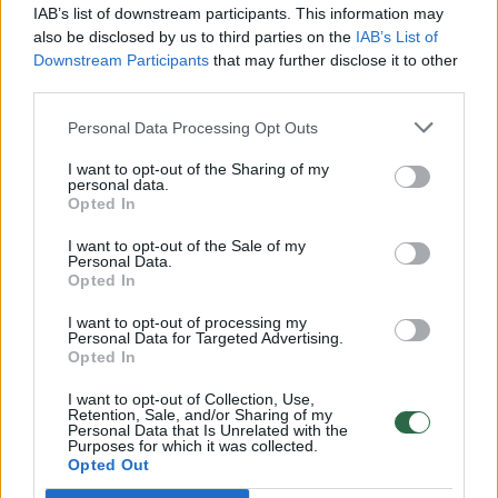
00:00:30
Vaizdai iš tragiškos avarijos Vilniaus r.: dviejų moterų ir
IAB’s list of downstream participants. This information may
vaiko gyvybių išgelbėti nepavyko
also be disclosed by us to third parties on the
IAB’s List of
Downstream Participants
that may further disclose it to other
Žinios
|
Lietuvos diena
third parties.
Personal Data Processing Opt Outs
00:00:57
Savaitės vidurys nusimato karštas: temperatūra kils iki
I want to opt-out of the Sharing of my
32 laipsnių šilumos
personal data.
Opted In
Žinios
|
Orai
I want to opt-out of the Sale of my
Personal Data.
Opted In
00:00:59
Nufilmavo, kaip patvino Vilniaus Vakarinis aplinkkelis:
vaizdas pribloškia
I want to opt-out of processing my
Personal Data for Targeted Advertising.
Žinios
|
Lietuvos diena
Opted In
I want to opt-out of Collection, Use,
Retention, Sale, and/or Sharing of my
00:00:55
Avarija Vilniuje: į stotelę įsirėžęs automobilis sužalojo
Personal Data that Is Unrelated with the
Purposes for which it was collected.
dvi moteris
Opted Out
Žinios
|
Lietuvos diena