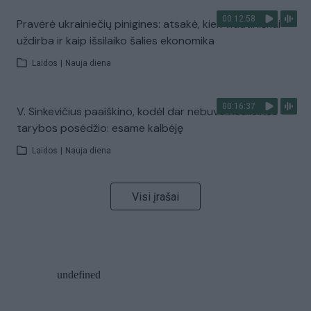
00:12:58
Pravėrė ukrainiečių pinigines: atsakė, kiek vidutiniškai
uždirba ir kaip išsilaiko šalies ekonomika
Laidos
|
Nauja diena
00:16:37
V. Sinkevičius paaiškino, kodėl dar nebuvo Koalicinės
tarybos posėdžio: esame kalbėję
Laidos
|
Nauja diena
Visi įrašai