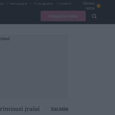
Ekrano
ius
Horoskopai
TV programa
Lrytas.lt
tema
Atsiųskite video
rimiausi įrašai
Visi įrašai