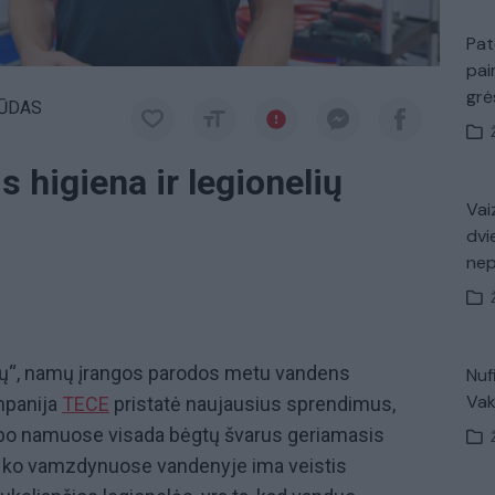
Pat
pai
gr
ŪDAS
s higiena ir legionelių
Vaiz
dvi
ne
ų“, namų įrangos parodos metu vandens
Nuf
Vak
ompanija
TECE
pristatė naujausius sprendimus,
iaupo namuose visada bėgtų švarus geriamasis
ėl ko vamzdynuose vandenyje ima veistis