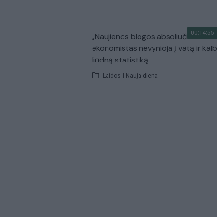
00:14:55
„Naujienos blogos absoliučiai visiem
ekonomistas nevynioja į vatą ir kal
liūdną statistiką
Laidos
|
Nauja diena