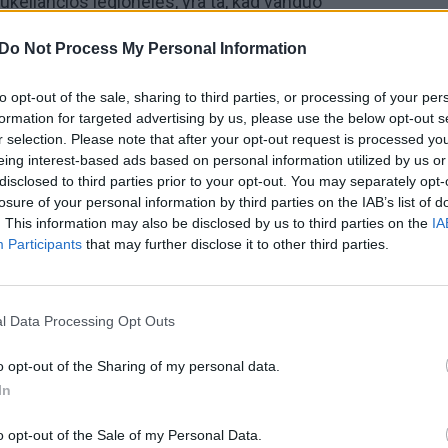
 sukeliančios legionelės, yra ta, kad vanduo
„Pa
 naudojamose patalpose, atostogų namuose,
jau
Do Not Process My Personal Information
stengiasi pernelyg taupyti vandenį.
Pru
to opt-out of the sale, sharing to third parties, or processing of your per
 naujiena. Tačiau naujieji sprendimai leidžia tai
formation for targeted advertising by us, please use the below opt-out s
ndens nuleidimo procesas tampa patikimai
r selection. Please note that after your opt-out request is processed y
maniosios technologijos. Kaip veikia sistema,
eing interest-based ads based on personal information utilized by us or
disclosed to third parties prior to your opt-out. You may separately opt-
adovas Linas Simanavičius.
losure of your personal information by third parties on the IAB’s list of
. This information may also be disclosed by us to third parties on the
IA
Participants
konkursas Mano erdvė
that may further disclose it to other third parties.
l Data Processing Opt Outs
Visi įrašai
o opt-out of the Sharing of my personal data.
In
00:05:25
ko
K. Prunskienės brolis prisiminė jaudinančią
o opt-out of the Sale of my Personal Data.