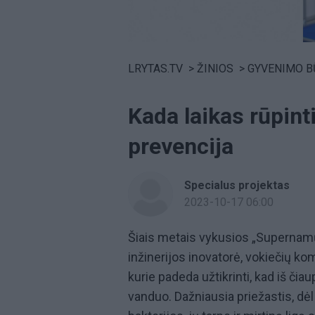
Volume
0%
LRYTAS.TV
>
ŽINIOS
>
GYVENIMO B
Kada laikas rūpinti
prevencija
Specialus projektas
2023-10-17 06:00
Šiais metais vykusios „Supernam
inžinerijos inovatorė, vokiečių k
kurie padeda užtikrinti, kad iš č
vanduo. Dažniausia priežastis, d