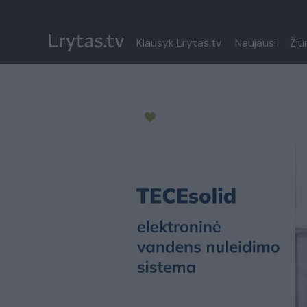
Klausyk Lrytas.tv
Naujausi
Žiū
Paremkite Ukrainą