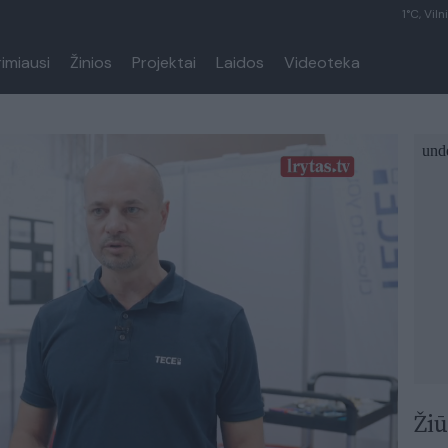
1°C, Viln
rimiausi
Žinios
Projektai
Laidos
Videoteka
Žiū