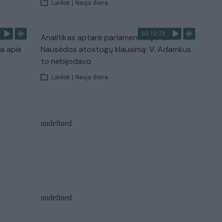
Laidos
|
Nauja diena
00:10:29
s“:
Analitikas aptarė parlamentarų ir G.
ba apie
Nausėdos atostogų klausimą: V. Adamkus
to nebijodavo
Laidos
|
Nauja diena