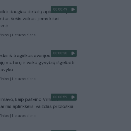
00:00:49
eikė daugiau detalių apie iš tėvų
mtus šešis vaikus: jiems kilusi
ėsmė
Žinios
|
Lietuvos diena
00:00:30
dai iš tragiškos avarijos Vilniaus r.:
ejų moterų ir vaiko gyvybių išgelbėti
pavyko
Žinios
|
Lietuvos diena
00:00:59
ilmavo, kaip patvino Vilniaus
arinis aplinkkelis: vaizdas pribloškia
Žinios
|
Lietuvos diena