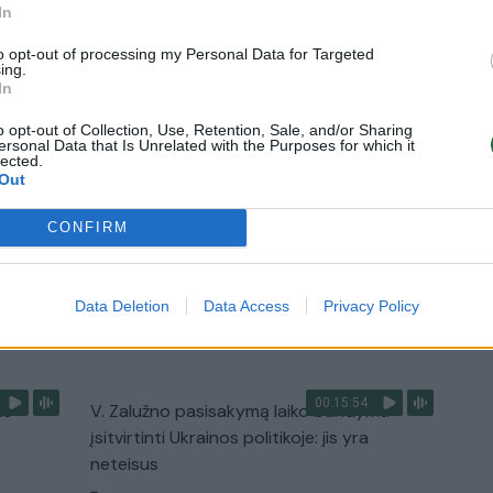
akimirką prieš mirtį: „Tai buvo simbolinis
In
mūsų pagerbimo ženklas“
to opt-out of processing my Personal Data for Targeted
Žinios
|
Lietuvos diena
ing.
In
o opt-out of Collection, Use, Retention, Sale, and/or Sharing
3:01
00:03:41
ijos
Mėsainių mėgėjus kviečia nepražiopsoti
ersonal Data that Is Unrelated with the Purposes for which it
lected.
ojektui
festivalio Vilniuje: atskleidė populiariausią
Out
paruošimo būdą
CONFIRM
Žinios
|
Lietuvos diena
Data Deletion
Data Access
Privacy Policy
TV
Visi įrašai
00:15:54
ko
V. Zalužno pasisakymą laiko bandymu
įsitvirtinti Ukrainos politikoje: jis yra
neteisus