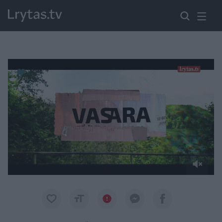
Paremkite Ukrainą