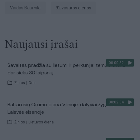
Vaidas Baumila
92 vasaros dienos
Naujausi įrašai
00:00:52
Savaitės pradžia su lietumi ir perkūnija: temperatūra
dar sieks 30 laipsnių
Žinios
|
Orai
00:02:04
Baltarusių Orumo diena Vilniuje: dalyviai žygiavo
Laisvės eisenoje
Žinios
|
Lietuvos diena