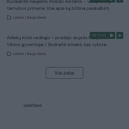
Ruošiantis naujiems mokslo metams – vaikų teisių
tarnybos primena: štai apie ką būtina pasikalbėti
Laidos
|
Nauja diena
00:14:33
Atliekų krizė nedingo – pradėjo skųstis Naujosios
Vilnios gyventojai: I. Budraitė atsakė, kas vyksta
Laidos
|
Nauja diena
Visi įrašai