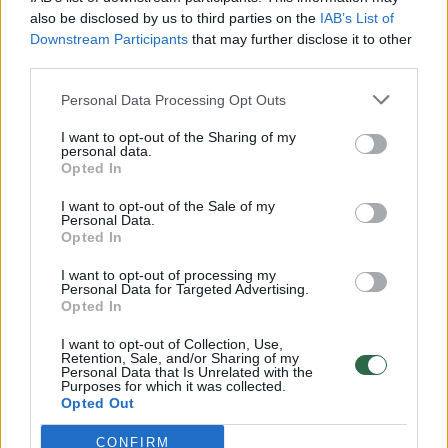
vaiko gyvybių išgelbėti nepavyko
also be disclosed by us to third parties on the
IAB’s List of
Žinios
|
Lietuvos diena
Downstream Participants
that may further disclose it to other
third parties.
Personal Data Processing Opt Outs
00:00:57
Savaitės vidurys nusimato karštas: temperatūra kils iki
32 laipsnių šilumos
I want to opt-out of the Sharing of my
personal data.
Žinios
|
Orai
Opted In
I want to opt-out of the Sale of my
Personal Data.
00:15:54
V. Zalužno pasisakymą laiko bandymu įsitvirtinti
Opted In
Ukrainos politikoje: jis yra neteisus
I want to opt-out of processing my
Personal Data for Targeted Advertising.
Laidos
|
Nauja diena
Opted In
I want to opt-out of Collection, Use,
00:00:57
Sinoptikai atsakė, kokiais orais užbaigsime darbo
Retention, Sale, and/or Sharing of my
Personal Data that Is Unrelated with the
savaitę: karščiai atsitrauks
Purposes for which it was collected.
Opted Out
Žinios
|
Orai
CONFIRM