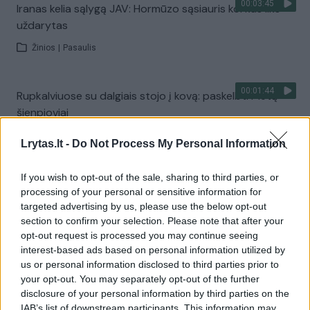
00:03:45
Iranas kelia sąlygą JAV: Hormūzo sąsiauris kol kas liks
uždarytas
Žinios
|
Pasaulis
00:01:44
Rupkalviuose su dalgiais stojo į kovą: paskelbti Metų
šienpjoviai
Žinios
|
Lietuvos diena
Lrytas.lt -
Do Not Process My Personal Information
If you wish to opt-out of the sale, sharing to third parties, or
Visi įrašai
processing of your personal or sensitive information for
targeted advertising by us, please use the below opt-out
section to confirm your selection. Please note that after your
opt-out request is processed you may continue seeing
Žiūrimiausi įrašai
interest-based ads based on personal information utilized by
us or personal information disclosed to third parties prior to
your opt-out. You may separately opt-out of the further
00:00:30
disclosure of your personal information by third parties on the
Vaizdai iš tragiškos avarijos Vilniaus r.: dviejų moterų ir
IAB’s list of downstream participants. This information may