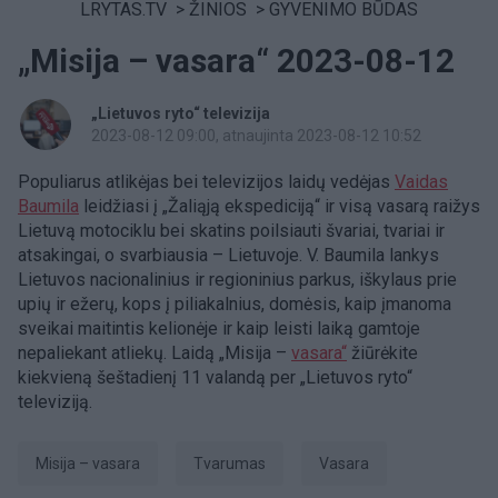
LRYTAS.TV
>
ŽINIOS
>
GYVENIMO BŪDAS
„Misija – vasara“ 2023-08-12
„Lietuvos ryto“ televizija
2023-08-12 09:00
, atnaujinta 2023-08-12 10:52
Populiarus atlikėjas bei televizijos laidų vedėjas
Vaidas
Baumila
leidžiasi į „Žaliąją ekspediciją“ ir visą vasarą raižys
Lietuvą motociklu bei skatins poilsiauti švariai, tvariai ir
atsakingai, o svarbiausia – Lietuvoje. V. Baumila lankys
Lietuvos nacionalinius ir regioninius parkus, iškylaus prie
upių ir ežerų, kops į piliakalnius, domėsis, kaip įmanoma
sveikai maitintis kelionėje ir kaip leisti laiką gamtoje
nepaliekant atliekų. Laidą „Misija –
vasara“
žiūrėkite
kiekvieną šeštadienį 11 valandą per „Lietuvos ryto“
televiziją.
Misija – vasara
Tvarumas
Vasara