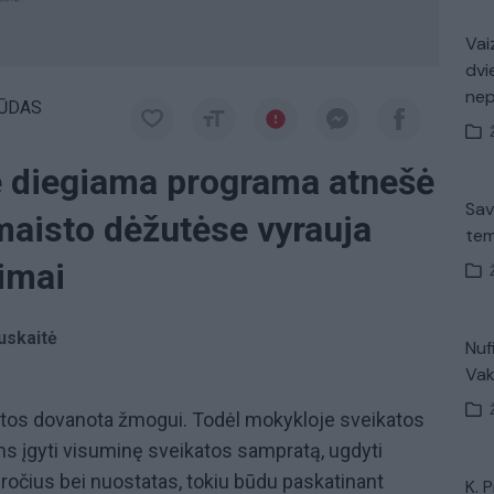
Vaiz
dvi
ne
ŪDAS
e diegiama programa atnešė
Sav
maisto dėžutėse vyrauja
tem
imai
auskaitė
Nuf
Vak
amtos dovanota žmogui. Todėl mokykloje sveikatos
s įgyti visuminę sveikatos sampratą, ugdyti
očius bei nuostatas, tokiu būdu paskatinant
K. 