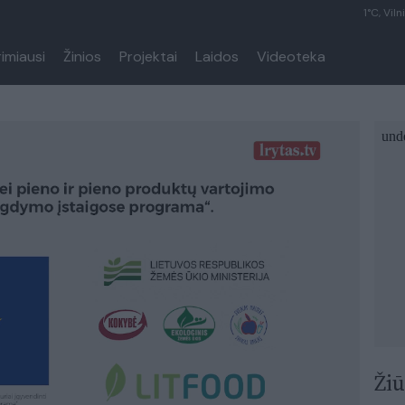
1°C, Viln
rimiausi
Žinios
Projektai
Laidos
Videoteka
Žiū