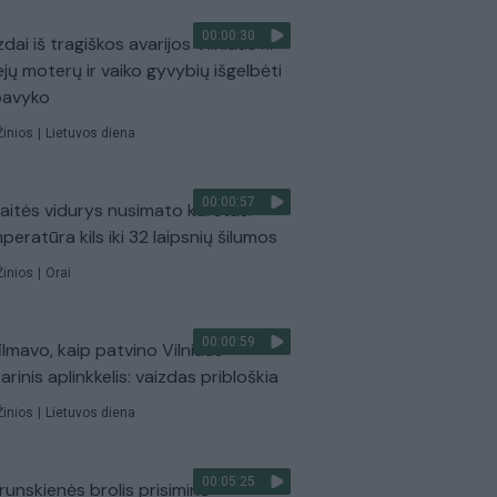
00:00:30
dai iš tragiškos avarijos Vilniaus r.:
ejų moterų ir vaiko gyvybių išgelbėti
pavyko
Žinios
|
Lietuvos diena
00:00:57
aitės vidurys nusimato karštas:
peratūra kils iki 32 laipsnių šilumos
Žinios
|
Orai
00:00:59
ilmavo, kaip patvino Vilniaus
arinis aplinkkelis: vaizdas pribloškia
Žinios
|
Lietuvos diena
00:05:25
Prunskienės brolis prisiminė