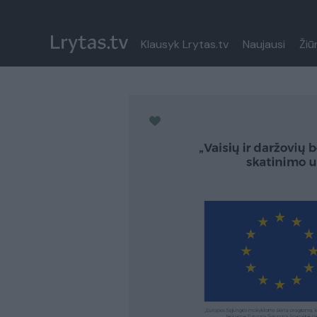
Klausyk Lrytas.tv
Naujausi
Žiū
Paremkite Ukrainą