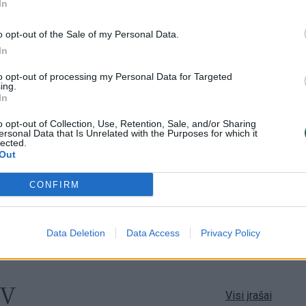
In
Visi įrašai
o opt-out of the Sale of my Personal Data.
In
0:29
00:02:08
mas
Aukštaitijos pučiamųjų orkestras
to opt-out of processing my Personal Data for Targeted
ing.
3
Nyderlanduose apgynė čempionų vardą
In
Žinios
|
Lietuvos diena
o opt-out of Collection, Use, Retention, Sale, and/or Sharing
ersonal Data that Is Unrelated with the Purposes for which it
lected.
Out
1:33
00:10:21
etaus
Kodėl apklausos internete ir politikų
CONFIRM
reitingai tarprinkiminiu laikotarpiu dažnai
nieko nereiškia?
Laidos
|
Informacinis skydas
Data Deletion
Data Access
Privacy Policy
TV
Visi įrašai