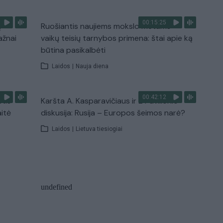
00:15:25
ų
Ruošiantis naujiems mokslo metams –
ažnai
vaikų teisių tarnybos primena: štai apie ką
būtina pasikalbėti
Laidos
|
Nauja diena
00:42:12
stis
Karšta A. Kasparavičiaus ir Ž Pavilionio
aitė
diskusija: Rusija – Europos šeimos narė?
Laidos
|
Lietuva tiesiogiai