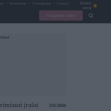
Ekrano
ius
Horoskopai
TV programa
Lrytas.lt
tema
Atsiųskite video
rimiausi įrašai
Visi įrašai