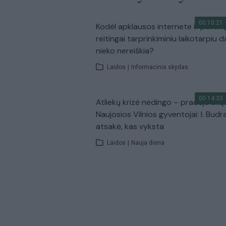
00:10:21
Kodėl apklausos internete ir politik
reitingai tarprinkiminiu laikotarpiu d
nieko nereiškia?
Laidos
|
Informacinis skydas
00:14:33
Atliekų krizė nedingo – pradėjo skų
Naujosios Vilnios gyventojai: I. Budr
atsakė, kas vyksta
Laidos
|
Nauja diena