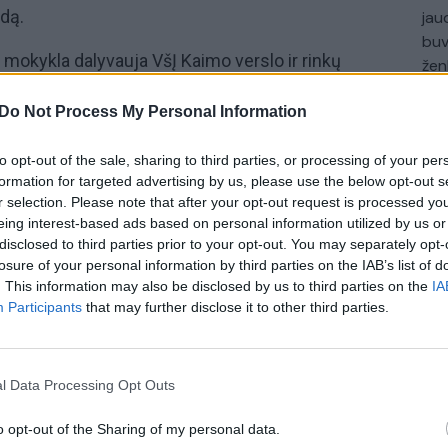
dą.
jau
buv
mokykla dalyvauja VšĮ Kaimo verslo ir rinkų
žen
moje Europos Sąjungos mokykloms skirtoje „Vaisių
Do Not Process My Personal Information
oduktų vartojimo skatinimo ugdymo įstaigose“
i suvartojamų vaisių ir daržovių bei pieno ir pieno
to opt-out of the sale, sharing to third parties, or processing of your per
gti vaikams supratimą apie vaisių ir daržovių bei
formation for targeted advertising by us, please use the below opt-out s
 teigiamą poveikį
sveikatai.
Pradinio ugdymo
r selection. Please note that after your opt-out request is processed y
eing interest-based ads based on personal information utilized by us or
kleidžia sveikos gyvensenos svarbą švietimo
disclosed to third parties prior to your opt-out. You may separately opt-
s, kurioje dalyvauja, naudą.
losure of your personal information by third parties on the IAB’s list of
. This information may also be disclosed by us to third parties on the
IA
Participants
that may further disclose it to other third parties.
daržovės
pieno produktai
Sveika gyvensena
l Data Processing Opt Outs
o opt-out of the Sharing of my personal data.