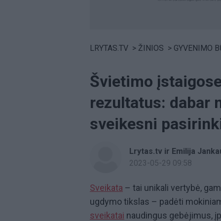
Volume
0%
LRYTAS.TV
>
ŽINIOS
>
GYVENIMO B
Švietimo įstaigos
rezultatus: dabar 
sveikesni pasirink
Lrytas.tv ir Emilija Jank
2023-05-29 09:58
Sveikata
– tai unikali vertybė, g
ugdymo tikslas – padėti mokiniam
sveikatai
naudingus gebėjimus, įpr