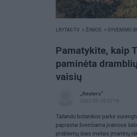
Volume
0%
LRYTAS.TV
>
ŽINIOS
>
GYVENIMO B
Pamatykite, kaip 
paminėta dramblių 
vaisių
„Reuters“
2022-03-15 07:19
Tailando botanikos parke surengta
paprastai švenčiama įvairiose šal
problemų šiais metais įmantrių i