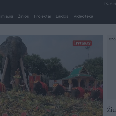
1°C, Viln
rimiausi
Žinios
Projektai
Laidos
Videoteka
Žiū