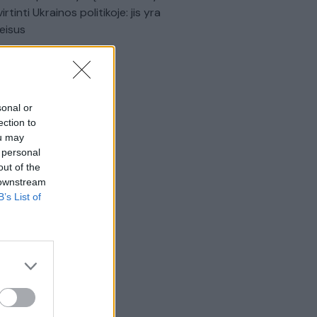
virtinti Ukrainos politikoje: jis yra
eisus
Laidos
|
Nauja diena
sonal or
ection to
ou may
 personal
out of the
 downstream
B’s List of