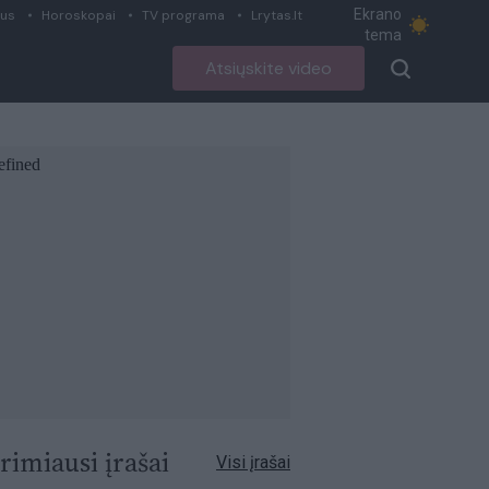
Ekrano
ius
Horoskopai
TV programa
Lrytas.lt
tema
Atsiųskite video
rimiausi įrašai
Visi įrašai