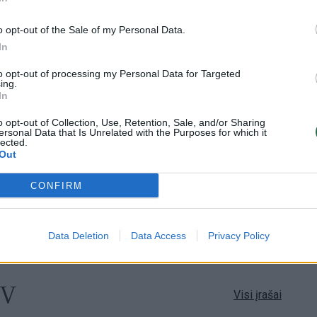
Visi įrašai
o opt-out of the Sale of my Personal Data.
In
2:40
00:03:52
mai –
Liūdna vyresnio amžiaus dirbančiųjų
to opt-out of processing my Personal Data for Targeted
nenori:
kasdienybė – priekabiavimas, patyčios ir
ing.
In
užgaulūs įvardžiai
Žinios
|
Lietuvos diena
o opt-out of Collection, Use, Retention, Sale, and/or Sharing
ersonal Data that Is Unrelated with the Purposes for which it
lected.
Out
0:29
00:02:08
mas
Aukštaitijos pučiamųjų orkestras
3
Nyderlanduose apgynė čempionų vardą
CONFIRM
Žinios
|
Lietuvos diena
Data Deletion
Data Access
Privacy Policy
TV
Visi įrašai