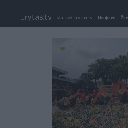
Klausyk Lrytas.tv
Naujausi
Žiū
Paremkite Ukrainą