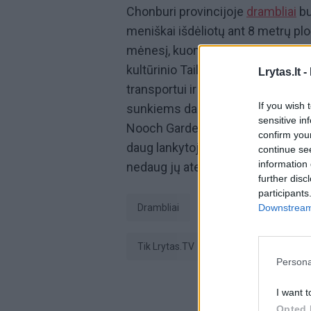
Chonburi provincijoje
drambliai
bu
meniškai išdėliotų ant 8 metrų pl
mėnesį, kuomet įvertinami ir gar
kultūrinio Tailando identiteto šalti
Lrytas.lt -
transportui ir mūšio lauko triumfa
If you wish 
sunkiems darbams, tokiems kaip
sensitive in
Nooch Garden prezidentas. Prijau
confirm you
daug lankytojų, tačiau direktoriu
continue se
information 
nedaug jų ateina aplankyti.
further disc
participants
drambliai
Botanikos sodas
Downstream 
tik Lrytas.TV
Persona
I want t
Opted 