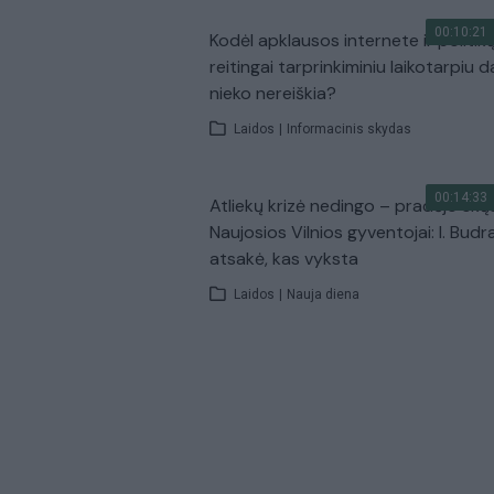
00:10:21
Kodėl apklausos internete ir politik
reitingai tarprinkiminiu laikotarpiu d
nieko nereiškia?
Laidos
|
Informacinis skydas
00:14:33
Atliekų krizė nedingo – pradėjo skų
Naujosios Vilnios gyventojai: I. Budr
atsakė, kas vyksta
Laidos
|
Nauja diena