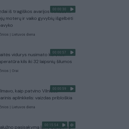
00:00:30
dai iš tragiškos avarijos Vilniaus r.:
ejų moterų ir vaiko gyvybių išgelbėti
pavyko
Žinios
|
Lietuvos diena
00:00:57
aitės vidurys nusimato karštas:
peratūra kils iki 32 laipsnių šilumos
Žinios
|
Orai
00:00:59
ilmavo, kaip patvino Vilniaus
arinis aplinkkelis: vaizdas pribloškia
Žinios
|
Lietuvos diena
00:15:54
Zalužno pasisakymą laiko bandymu