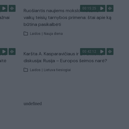
00:15:25
ų
Ruošiantis naujiems mokslo metams –
ažnai
vaikų teisių tarnybos primena: štai apie ką
būtina pasikalbėti
Laidos
|
Nauja diena
00:42:12
stis
Karšta A. Kasparavičiaus ir Ž Pavilionio
aitė
diskusija: Rusija – Europos šeimos narė?
Laidos
|
Lietuva tiesiogiai