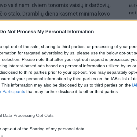
vo vaišinami dviem tonomis vaisių ir daržovių,
įsit
net
očio stalo. Dramblių diena kasmet minima kovo
binami
drambliai,
kaip nacionalinio pasididžiavimo ir
nis. Anksčiau kariai ir karaliai juos naudojo darbui,
Do Not Process My Personal Information
ms. Šiais laikais
drambliai
nebenaudojami
to opt-out of the sale, sharing to third parties, or processing of your per
 medienos ruoša, sakė Kamponas Tansacha, Nong
formation for targeted advertising by us, please use the below opt-out s
kinti
drambliai
dėl pandemijos šiemet nesulaukė
r selection. Please note that after your opt-out request is processed y
s sako, kad jiems malonu matyti žmones, net jei
eing interest-based ads based on personal information utilized by us or
disclosed to third parties prior to your opt-out. You may separately opt-
losure of your personal information by third parties on the IAB’s list of
. This information may also be disclosed by us to third parties on the
IA
Tailandas
Šventė
puota
Video
Participants
that may further disclose it to other third parties.
l Data Processing Opt Outs
o opt-out of the Sharing of my personal data.
In