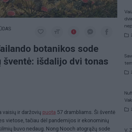
Vaiz
dvi
ne
ŪDAS
Tailando botanikos sode
Sav
šventė: išdalijo dvi tonas
tem
Nuf
Vak
 vaisių ir daržovių
puota
57 drambliams. Ši šventė
ies vietose, tačiau dėl pandemijos ir ekonominių
škilmių buvo nedaug. Nong Nooch atogrąžų sode
V. 